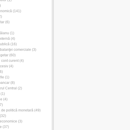
)
onomică
(141)
2)
tar
(6)
Dăianu
(1)
externă
(4)
publică
(16)
l balanţei comerciale
(3)
ugetar
(60)
e cont curent
(4)
xcesiv
(4)
6)
fie
(1)
bancar
(8)
rul Central
(2)
(1)
ie
(4)
7)
de politică monetară
(49)
(32)
 economice
(3)
e
(37)