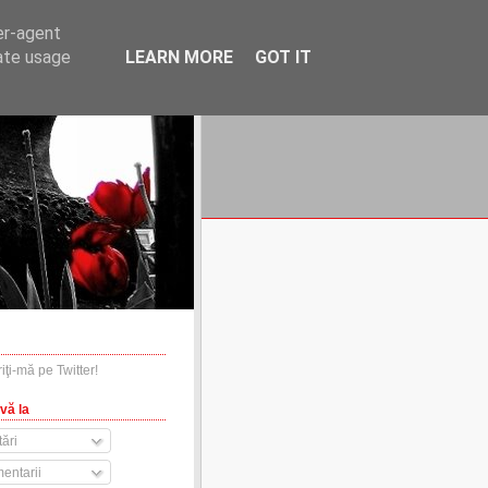
er-agent
rate usage
LEARN MORE
GOT IT
financiare.ro
contact
vă la
ări
entarii