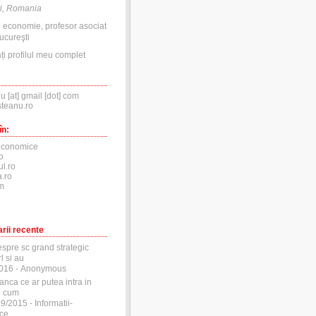
i, Romania
n economie, profesor asociat
ucureşti
ți profilul meu complet
nu [at] gmail [dot] com
steanu.ro
în:
economice
o
ul.ro
.ro
m
rii recente
espre sc grand strategic
l si au
2016
- Anonymous
anca ce ar putea intra in
si cum
29/2015
- Informatii-
ce