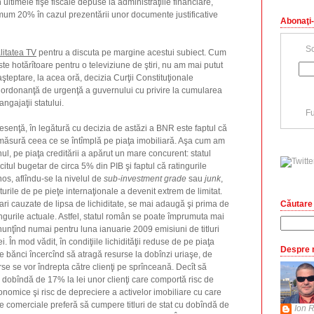
n ultimele fişe fiscale depuse la administraţiile financiare,
um 20% în cazul prezentării unor documente justificative
Abonaţi-
Sc
litatea TV
pentru a discuta pe margine acestui subiect. Cum
e hotărîtoare pentru o televiziune de ştiri, nu am mai putut
aşteptare, la acea oră, decizia Curţii Constituţionale
a ordonanţă de urgenţă a guvernului cu privire la cumularea
ngajaţii statului.
Fu
senţă, în legătură cu decizia de astăzi a BNR este faptul că
 măsură ceea ce se întîmplă pe piaţa imobiliară. Aşa cum am
ul, pe piaţa creditării a apărut un mare concurent: statul
itul bugetar de circa 5% din PIB şi faptul că ratingurile
os, aflîndu-se la nivelul de
sub-investment grade
sau
junk
,
urile de pe pieţe internaţionale a devenit extrem de limitat.
Căutare 
ari cauzate de lipsa de lichiditate, se mai adaugă şi prima de
ingurile actuale. Astfel, statul român se poate împrumuta mai
anunţînd numai pentru luna ianuarie 2009 emisiuni de titluri
ei. În mod vădit, în condiţiile lichidităţii reduse de pe piaţa
Despre 
bănci încercînd să atragă resurse la dobînzi uriaşe, de
se se vor îndrepta către clienţi pe sprînceană. Decît să
 dobîndă de 17% la lei unor clienţi care comportă risc de
onomice şi risc de depreciere a activelor imobiliare cu care
le comerciale preferă să cumpere titluri de stat cu dobîndă de
Ion R