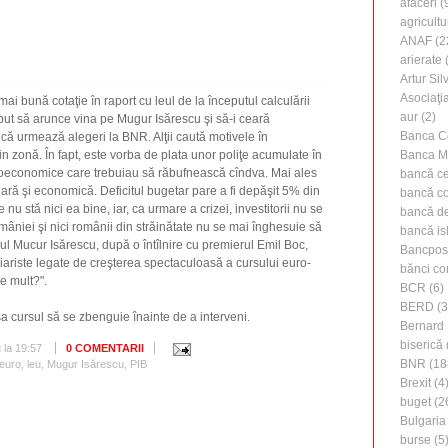
afaceri
(
agricultu
ANAF
(2
arierate
(
Artur Silv
Asociaţi
mai bună cotaţie în raport cu leul de la începutul calculării
aur
(2)
ut să arunce vina pe Mugur Isărescu şi să-i ceară
Banca C
ă urmează alegeri la BNR. Alţii caută motivele în
Banca M
 zonă. În fapt, este vorba de plata unor poliţe acumulate în
roeconomice care trebuiau să răbufnească cîndva. Mai ales
bancă ce
ară şi economică. Deficitul bugetar pare a fi depăşit 5% din
bancă c
 nu stă nici ea bine, iar, ca urmare a crizei, investitorii nu se
bancă de 
mâniei şi nici românii din străinătate nu se mai înghesuie să
bancă is
orul Mucur Isărescu, după o întîlnire cu premierul Emil Boc,
Bancpos
ziariste legate de creşterea spectaculoasă a cursului euro-
bănci co
re mult?".
BCR
(6)
BERD
(3
 cursul să se zbenguie înainte de a interveni.
Bernard 
biserică
u
la
19:57
0 COMENTARII
BNR
(18
euro
,
leu
,
Mugur Isărescu
,
PIB
Brexit
(4
buget
(2
Bulgaria
burse
(5