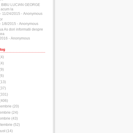
E BIBU LUCIAN GEORGE
 acum la
- 11/24/2015
- Anonymous
or
- 1/8/2015
- Anonymous
ua As dori informatii despre
tea
/2016
- Anonymous
log
(
4
)
(
4
)
(
9
)
(
6
)
(
13
)
(
37
)
(
331
)
(
406
)
cembrie
(
20
)
embrie
(
24
)
ombrie
(
43
)
tembrie
(
52
)
ust
(
14
)