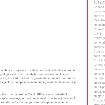
BVB
(19
Canada
carte ba
carte de 
Călin Po
cercetări
China
(1
Citi
(1)
CNVM
(4
comerţ
(
comerţ e
Comisia
concure
Consiliu
Consiliu
construcţ
n atribuţii cu o gravă criză de amnezie. A uitat tot ce a promis
consum
refigurează un an plin de tensiuni sociale. În plus, prin
corupţie
 de an, a dovedit că este un guvern de adunătură, condus de
ă injecţii cu competenţă, membrilor guvernului le-ar trebui şi
credit b
credit ip
credite 
opie cu paşi repezi de 5% din PIB, în ciuda prevederilor
creştere
 Drept consecinţă, leul s-a devalorizat zdravăn faţă de euro. În
Cristian
 probabil că BNR a pompat bani serioşi pe piaţă pentu
criza ga