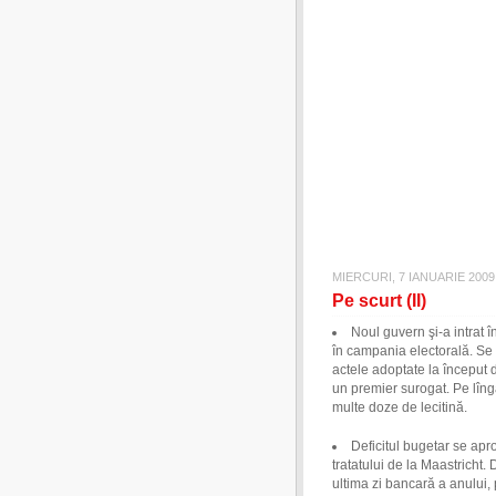
MIERCURI, 7 IANUARIE 2009
Pe scurt (II)
Noul guvern şi-a intrat î
în campania electorală. Se p
actele adoptate la început
un premier surogat. Pe lîng
multe doze de lecitină.
Deficitul bugetar se apr
tratatului de la Maastricht.
ultima zi bancară a anului,