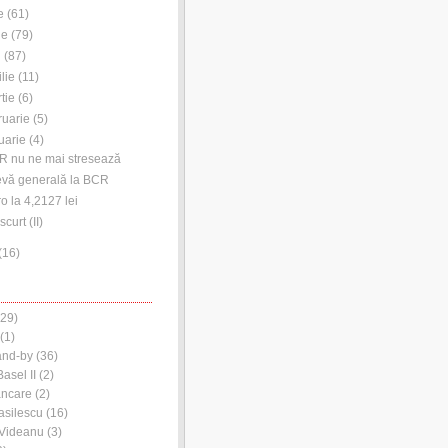
e
(
61
)
ie
(
79
)
i
(
87
)
ilie
(
11
)
tie
(
6
)
ruarie
(
5
)
uarie
(
4
)
 nu ne mai stresează
vă generală la BCR
o la 4,2127 lei
scurt (II)
(
16
)
29)
(1)
and-by
(36)
asel II
(2)
ancare
(2)
asilescu
(16)
 Videanu
(3)