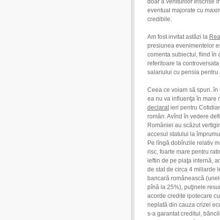
doar a veniturilor înscrise î
eventual majorate cu maxim
credibile.
Am fost invitat astăzi la
Rea
presiunea evenimentelor est
comenta subiectul, fiind în 
referitoare la controversat
salariului cu pensia pentru a
Ceea ce voiam să spun. în e
ea nu va influenţa în mare
declarat
ieri pentru Cotidian
român. Avînd în vedere defic
României au scăzut vertigin
accesul statului la împrumut
Pe lîngă dobînzile relativ m
risc, foarte mare pentru rat
ieftin de pe piaţa internă, 
de stat de circa 4 miliarde l
bancară românească (unele 
pînă la 25%), puţinele resur
acorde credite ipotecare cu
neplată din cauza crizei ec
s-a garantat creditul, bănci