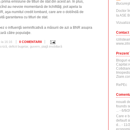
prima emisiune de titluri de stat din acest an. În plus,
Bucureşt
cînd au nevoie momentană de lichifităţi, pot apela la
Doctor î
BNR, aşa-numitul credit lombard, care are o dobîndă de
la ASE B
ă garantarea cu titluri de stat.
Vizualiza
cipez o influenţă semnificativă a măsurii de azi a BNR asupra
Contact
ecară către populaţie.
rzilistea
u
la
16:16
0 COMENTARII
www.zili
criză
,
deficit bugetar
,
guvern
,
piaţă imobiliară
Prezent 
Bloguri 
Capital.r
Cotidian
Imopedia
Ziare.co
RePEc
Comenta
nouati d
founds sr
...
- 6/9/
Care e b
default 
d...
- 11/
economi