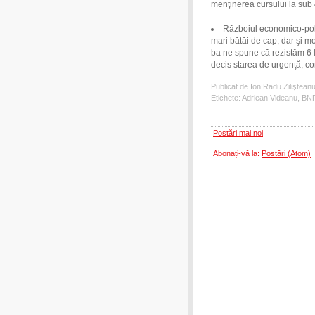
menţinerea cursului la sub 
Războiul economico-poli
mari bătăi de cap, dar şi 
ba ne spune că rezistăm 6 
decis starea de urgenţă, co
Publicat de Ion Radu Ziliştean
Etichete:
Adriean Videanu
,
BN
Postări mai noi
Abonați-vă la:
Postări (Atom)