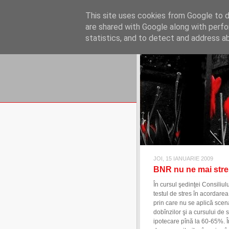
REFLECŢII EC
This site uses cookies from Google to de
blog de reflecţii, informaţii şi 
are shared with Google along with perfo
statistics, and to detect and address a
JOI, 15 IANUARIE 2009
BNR nu ne mai str
În cursul şedinţei Consiliul
testul de stres în acordarea
prin care nu se aplică scena
dobînzilor şi a cursului de 
ipotecare pînă la 60-65%. Î