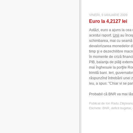
VINERI, 9 IANUARIE 2009
Euro la 4,2127 lei
Astăzi, euro a ajuns la cea 
acestui raport.
Unii
au încep
schimbarea, mai cu seamă c
devalorizarea monedelor din
timp şi e dezechilibre mac
în momente de criză financi
PIB, balanţa de plăţi externe
mai înghesuie la porţile Ro
trimită bani. Ieri, guvernat
răspunzînd întrebării unei 
leu, a spus: "Chiar vi se pa
Probabil că BNR va mai lăsa
Publicat de Ion Radu Ziliştean
Etichete:
BNR
,
deficit bugetar
,