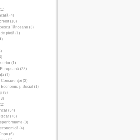
)
(1)
ncară
(4)
credit
(10)
pescu Tăriceanu
(3)
 de piaţă
(1)
1)
)
5)
xterior
(1)
 Europeană
(28)
nţă
(1)
l Concurenţei
(3)
l Economic şi Social
(1)
ii
(9)
(3)
(2)
ancar
(34)
otecar
(76)
neperformante
(8)
 economică
(4)
 Popa
(6)
zelor
(1)