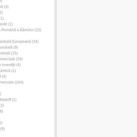
9)
ră
(3)
2)
1)
estri
(1)
a Română a Băncilor
(15)
entrală Europeană
(34)
ondială
(9)
ntrală
(15)
omercială
(29)
investiţii
(4)
lamică
(1)
t
(4)
merciale
(104)
)
Madoff
(1)
(3)
8)
)
6)
(9)
)