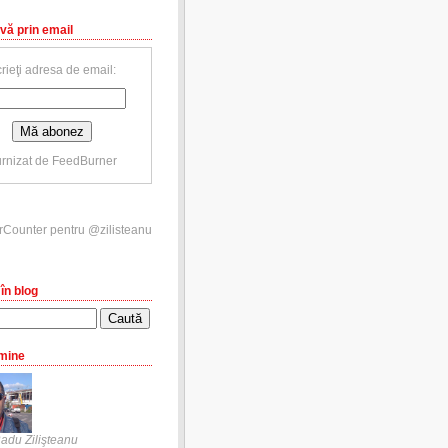
vă prin email
rieţi adresa de email:
rnizat de
FeedBurner
în blog
mine
adu Zilişteanu