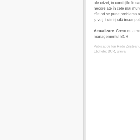
ale crizei, în condiţiile în c
necorelate în cele mai multe
cîte ori se pune problema ac
şi veţi fi uimiţi cîtă incomp
Actualizare
: Greva nu a ma
managementul BCR.
Publicat de Ion Radu Ziliştean
Etichete:
BCR
,
grevă