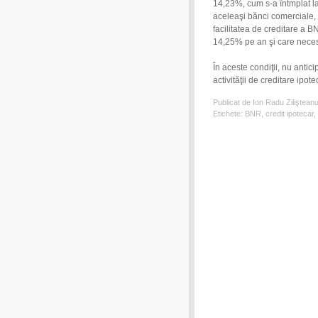
14,23%, cum s-a întmplat la 
aceleaşi bănci comerciale, 
facilitatea de creditare a 
14,25% pe an şi care necesit
În aceste condiţii, nu anti
activităţii de creditare ipot
Publicat de Ion Radu Ziliştean
Etichete:
BNR
,
credit ipotecar
,