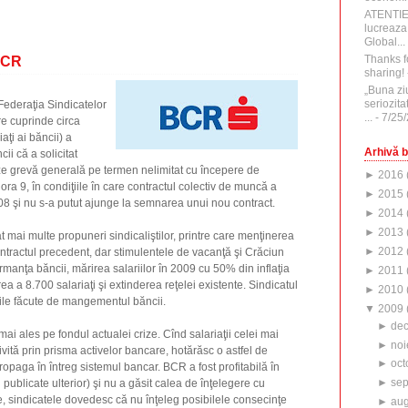
ATENTI
lucreaza
Global...
Thanks f
BCR
sharing!
„Buna zi
seriozita
Federaţia Sindicatelor
...
- 7/25
e cuprinde circa
aţi ai băncii) a
Arhivă b
ii că a solicitat
e grevă generală pe termen nelimitat cu începere de
►
2016
ora 9, în condiţiile în care contractul colectiv de muncă a
►
2015
2008 şi nu s-a putut ajunge la semnarea unui nou contract.
►
2014
►
2013
ai multe propuneri sindicaliştilor, printre care menţinerea
►
2012
contractul precedent, dar stimulentele de vacanţă şi Crăciun
anţa băncii, mărirea salariilor în 2009 cu 50% din inflaţia
►
2011
rea a 8.700 salariaţi şi extinderea reţelei existente. Sindicatul
►
2010
rile făcute de mangementul băncii.
▼
2009
►
de
ai ales pe fondul actualei crize. Cînd salariaţii celei mai
►
noi
vită prin prisma activelor bancare, hotărăsc o astfel de
►
oct
opaga în întreg sistemul bancar. BCR a fost profitabilă în
►
sep
fi publicate ulterior) şi nu a găsit calea de înţelegere cu
te, sindicatele dovedesc că nu înţeleg posibilele consecinţe
►
aug