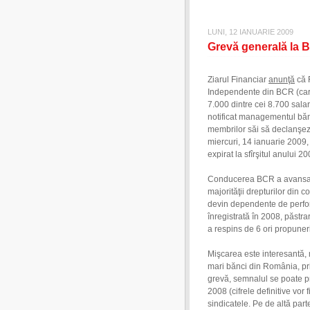
LUNI, 12 IANUARIE 2009
Grevă generală la 
Ziarul Financiar
anunţă
că 
Independente din BCR (car
7.000 dintre cei 8.700 salari
notificat managementul bănc
membrilor săi să declanşez
miercuri, 14 ianuarie 2009, 
expirat la sfîrşitul anului 
Conducerea BCR a avansat m
majorităţii drepturilor din 
devin dependente de perform
înregistrată în 2008, păstra
a respins de 6 ori propune
Mişcarea este interesantă, m
mari bănci din România, pri
grevă, semnalul se poate pr
2008 (cifrele definitive vor 
sindicatele. Pe de altă par