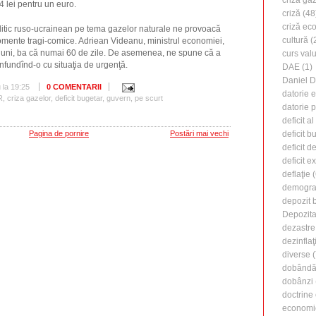
4 lei pentru un euro.
criză
(48
criză ec
tic ruso-ucrainean pe tema gazelor naturale ne provoacă
cultură
(
momente tragi-comice. Adriean Videanu, ministrul economiei,
luni, ba că numai 60 de zile. De asemenea, ne spune că a
curs valu
nfundînd-o cu situaţia de urgenţă.
DAE
(1)
Daniel 
u
la
19:25
0 COMENTARII
datorie 
R
,
criza gazelor
,
deficit bugetar
,
guvern
,
pe scurt
datorie 
deficit a
deficit b
Pagina de pornire
Postări mai vechi
deficit d
deficit e
deflaţie
(
demogra
depozit 
Depozita
dezastre
dezinflaţ
diverse
(
dobândă 
dobânzi
doctrine
economi