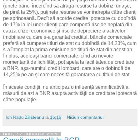
(unele bănci încercînd să atragă resurse la dobînzi uriaşe,
de pînă la 25%), puţinele resurse se vor îndrepta către clienţi
pe sprînceană. Decît să acorde credite ipotecare cu dobîndă
de 17% la lei unor clienţi care comportă risc de neplată din
cauza crizei economice şi risc de depreciere a activelor
imobiliare cu care s-a garantat creditul, băncile comerciale
preferă să cumpere titluri de stat cu dobîndă de 14,23%, cum
s-a întmplat la prima emisiune de titluri de stat din acest an.
În plus, aceleaşi bănci comerciale, cînd au nevoie
momentană de lichifităţi, pot apela la facilitatea de creditare
a BNR, aşa-numitul credit lombard, care are o dobîndă de
14,25% pe an şi care necesită garantarea cu titluri de stat.
În aceste condiţii, nu anticipez o influenţă semnificativă a
măsurii de azi a BNR asupra activităţii de creditare ipotecară
către populaţie.
Ion Radu Zilişteanu
la
16:16
Niciun comentariu:
luni, 12 ianuarie 2009