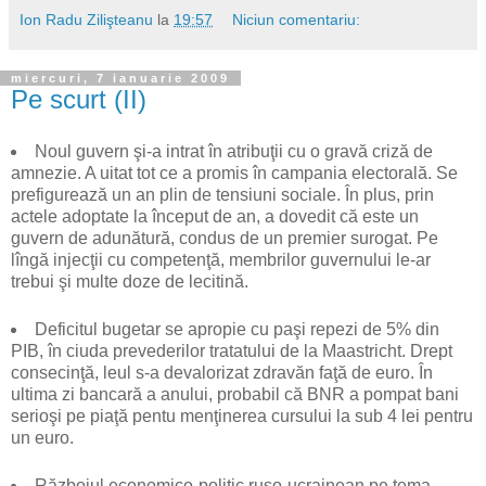
Ion Radu Zilişteanu
la
19:57
Niciun comentariu:
miercuri, 7 ianuarie 2009
Pe scurt (II)
Noul guvern şi-a intrat în atribuţii cu o gravă criză de
amnezie. A uitat tot ce a promis în campania electorală. Se
prefigurează un an plin de tensiuni sociale. În plus, prin
actele adoptate la început de an, a dovedit că este un
guvern de adunătură, condus de un premier surogat. Pe
lîngă injecţii cu competenţă, membrilor guvernului le-ar
trebui şi multe doze de lecitină.
Deficitul bugetar se apropie cu paşi repezi de 5% din
PIB, în ciuda prevederilor tratatului de la Maastricht. Drept
consecinţă, leul s-a devalorizat zdravăn faţă de euro. În
ultima zi bancară a anului, probabil că BNR a pompat bani
serioşi pe piaţă pentu menţinerea cursului la sub 4 lei pentru
un euro.
Războiul economico-politic ruso-ucrainean pe tema