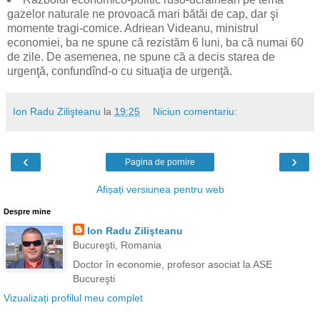
gazelor naturale ne provoacă mari bătăi de cap, dar şi
momente tragi-comice. Adriean Videanu, ministrul
economiei, ba ne spune că rezistăm 6 luni, ba că numai 60
de zile. De asemenea, ne spune că a decis starea de
urgenţă, confundînd-o cu situaţia de urgenţă.
Ion Radu Zilişteanu
la
19:25
Niciun comentariu:
‹
›
Pagina de pornire
Afișați versiunea pentru web
Despre mine
Ion Radu Zilişteanu
Bucureşti, Romania
Doctor în economie, profesor asociat la ASE
Bucureşti
Vizualizați profilul meu complet