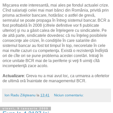
Mişcarea este interesantă, mai ales pe fondul actualei crize.
Cînd salariaţii celei mai mari bănci din România, privită prin
prisma activelor bancare, hotărăsc o astfel de grevă,
semnalul se poate propaga în întreg sistemul bancar. BCR a
fost profitabilă în 2008 (cifrele definitive vor fi publicate
ulterior) şi nu a găsit calea de înţelegere cu sindicatele. Pe
de altă parte, sindicatele dovedesc că nu înţeleg posibilele
consecinţe ale crizei, în condiţiile în care salariile din
sistemul bancar au fost tot timpul în top, necorelate în cele
mai multe cazuri cu competenţa. Există o rezistenţă îndîrjită
ori de cîte ori se pune problema acestei corelări. Intraţi în
orice unitate BCR mai de la periferie şi veţi fi uimiţi cîtă
incompetenţă zace acolo.
Actualizare
: Greva nu a mai avut loc, ca urmarea a ofertelor
de ultimă oră înaintate de managementul BCR.
Ion Radu Zilişteanu
la
13:41
Niciun comentariu:
vineri, 9 ianuarie 2009