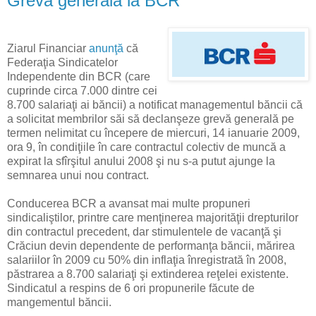
Grevă generală la BCR
Ziarul Financiar
anunţă
că
Federaţia Sindicatelor
Independente din BCR (care
cuprinde circa 7.000 dintre cei
8.700 salariaţi ai băncii) a notificat managementul băncii că
a solicitat membrilor săi să declanşeze grevă generală pe
termen nelimitat cu începere de miercuri, 14 ianuarie 2009,
ora 9, în condiţiile în care contractul colectiv de muncă a
expirat la sfîrşitul anului 2008 şi nu s-a putut ajunge la
semnarea unui nou contract.
Conducerea BCR a avansat mai multe propuneri
sindicaliştilor, printre care menţinerea majorităţii drepturilor
din contractul precedent, dar stimulentele de vacanţă şi
Crăciun devin dependente de performanţa băncii, mărirea
salariilor în 2009 cu 50% din inflaţia înregistrată în 2008,
păstrarea a 8.700 salariaţi şi extinderea reţelei existente.
Sindicatul a respins de 6 ori propunerile făcute de
mangementul băncii.