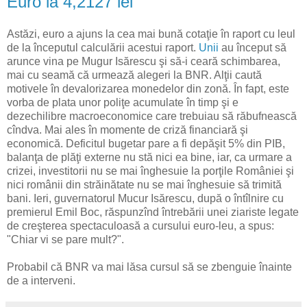
Euro la 4,2127 lei
Astăzi, euro a ajuns la cea mai bună cotaţie în raport cu leul
de la începutul calculării acestui raport.
Unii
au început să
arunce vina pe Mugur Isărescu şi să-i ceară schimbarea,
mai cu seamă că urmează alegeri la BNR. Alţii caută
motivele în devalorizarea monedelor din zonă. În fapt, este
vorba de plata unor poliţe acumulate în timp şi e
dezechilibre macroeconomice care trebuiau să răbufnească
cîndva. Mai ales în momente de criză financiară şi
economică. Deficitul bugetar pare a fi depăşit 5% din PIB,
balanţa de plăţi externe nu stă nici ea bine, iar, ca urmare a
crizei, investitorii nu se mai înghesuie la porţile României şi
nici românii din străinătate nu se mai înghesuie să trimită
bani. Ieri, guvernatorul Mucur Isărescu, după o întîlnire cu
premierul Emil Boc, răspunzînd întrebării unei ziariste legate
de creşterea spectaculoasă a cursului euro-leu, a spus:
"Chiar vi se pare mult?".
Probabil că BNR va mai lăsa cursul să se zbenguie înainte
de a interveni.