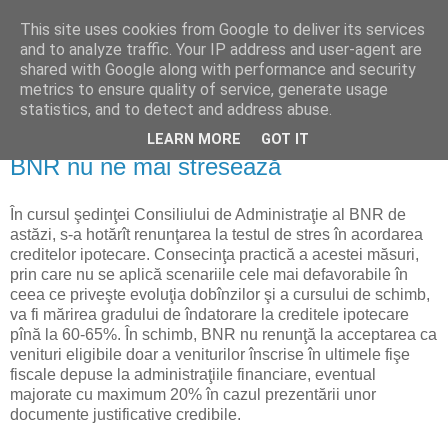
This site uses cookies from Google to deliver its services
Reflecţii economice
and to analyze traffic. Your IP address and user-agent are
shared with Google along with performance and security
metrics to ensure quality of service, generate usage
blog de reflecţii, informaţii şi opinii economice
statistics, and to detect and address abuse.
LEARN MORE
GOT IT
joi, 15 ianuarie 2009
BNR nu ne mai stresează
În cursul şedinţei Consiliului de Administraţie al BNR de
astăzi, s-a hotărît renunţarea la testul de stres în acordarea
creditelor ipotecare. Consecinţa practică a acestei măsuri,
prin care nu se aplică scenariile cele mai defavorabile în
ceea ce priveşte evoluţia dobînzilor şi a cursului de schimb,
va fi mărirea gradului de îndatorare la creditele ipotecare
pînă la 60-65%. În schimb, BNR nu renunţă la acceptarea ca
venituri eligibile doar a veniturilor înscrise în ultimele fişe
fiscale depuse la administraţiile financiare, eventual
majorate cu maximum 20% în cazul prezentării unor
documente justificative credibile.