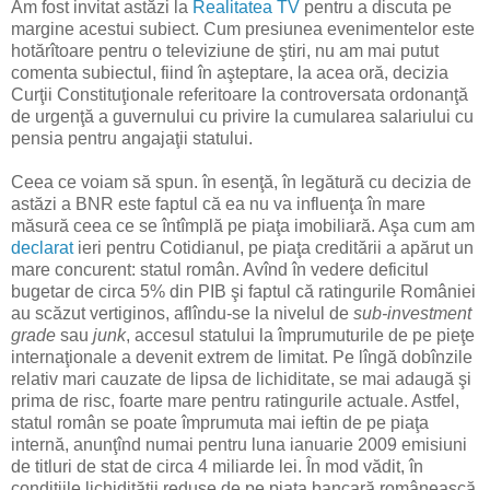
Am fost invitat astăzi la
Realitatea TV
pentru a discuta pe
margine acestui subiect. Cum presiunea evenimentelor este
hotărîtoare pentru o televiziune de ştiri, nu am mai putut
comenta subiectul, fiind în aşteptare, la acea oră, decizia
Curţii Constituţionale referitoare la controversata ordonanţă
de urgenţă a guvernului cu privire la cumularea salariului cu
pensia pentru angajaţii statului.
Ceea ce voiam să spun. în esenţă, în legătură cu decizia de
astăzi a BNR este faptul că ea nu va influenţa în mare
măsură ceea ce se întîmplă pe piaţa imobiliară. Aşa cum am
declarat
ieri pentru Cotidianul, pe piaţa creditării a apărut un
mare concurent: statul român. Avînd în vedere deficitul
bugetar de circa 5% din PIB şi faptul că ratingurile României
au scăzut vertiginos, aflîndu-se la nivelul de
sub-investment
grade
sau
junk
, accesul statului la împrumuturile de pe pieţe
internaţionale a devenit extrem de limitat. Pe lîngă dobînzile
relativ mari cauzate de lipsa de lichiditate, se mai adaugă şi
prima de risc, foarte mare pentru ratingurile actuale. Astfel,
statul român se poate împrumuta mai ieftin de pe piaţa
internă, anunţînd numai pentru luna ianuarie 2009 emisiuni
de titluri de stat de circa 4 miliarde lei. În mod vădit, în
condiţiile lichidităţii reduse de pe piaţa bancară românească