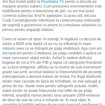
Am fost invitat astăzi la
Realitatea TV
pentru a discuta pe
margine acestui subiect. Cum presiunea evenimentelor este
hotărîtoare pentru o televiziune de ştiri, nu am mai putut
comenta subiectul, fiind în aşteptare, la acea oră, decizia
Curţii Constituţionale referitoare la controversata ordonanţă
de urgenţă a guvernului cu privire la cumularea salariului cu
pensia pentru angajaţii statului.
Ceea ce voiam să spun. în esenţă, în legătură cu decizia de
astăzi a BNR este faptul că ea nu va influenţa în mare
măsură ceea ce se întîmplă pe piaţa imobiliară. Aşa cum am
declarat
ieri pentru Cotidianul, pe piaţa creditării a apărut un
mare concurent: statul român. Avînd în vedere deficitul
bugetar de circa 5% din PIB şi faptul că ratingurile României
au scăzut vertiginos, aflîndu-se la nivelul de
sub-investment
grade
sau
junk
, accesul statului la împrumuturile de pe pieţe
internaţionale a devenit extrem de limitat. Pe lîngă dobînzile
relativ mari cauzate de lipsa de lichiditate, se mai adaugă şi
prima de risc, foarte mare pentru ratingurile actuale. Astfel,
statul român se poate împrumuta mai ieftin de pe piaţa
internă, anunţînd numai pentru luna ianuarie 2009 emisiuni
de titluri de stat de circa 4 miliarde lei. În mod vădit, în
condiţiile lichidităţii reduse de pe piaţa bancară românească