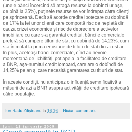
(unele bănci încercînd să atragă resurse la dobînzi uriaşe,
de pînă la 25%), puţinele resurse se vor îndrepta către clienţi
pe sprînceană. Decît să acorde credite ipotecare cu dobîndă
de 17% la lei unor clienţi care comportă risc de neplată din
cauza crizei economice şi risc de depreciere a activelor
imobiliare cu care s-a garantat creditul, băncile comerciale
preferă să cumpere titluri de stat cu dobîndă de 14,23%, cum
s-a întmplat la prima emisiune de titluri de stat din acest an.
În plus, aceleaşi bănci comerciale, cînd au nevoie
momentană de lichifităţi, pot apela la facilitatea de creditare
a BNR, aşa-numitul credit lombard, care are o dobîndă de
14,25% pe an şi care necesită garantarea cu titluri de stat.
În aceste condiţii, nu anticipez o influenţă semnificativă a
măsurii de azi a BNR asupra activităţii de creditare ipotecară
către populaţie.
Ion Radu Zilişteanu
la
16:16
Niciun comentariu:
luni, 12 ianuarie 2009