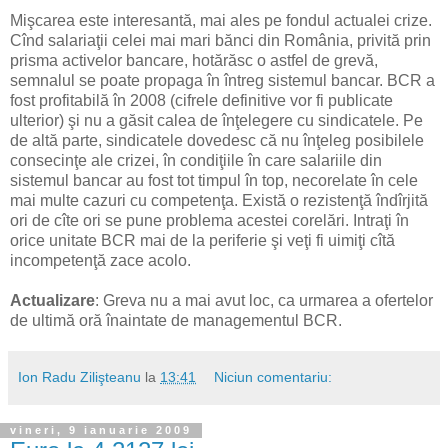
Mişcarea este interesantă, mai ales pe fondul actualei crize.
Cînd salariaţii celei mai mari bănci din România, privită prin
prisma activelor bancare, hotărăsc o astfel de grevă,
semnalul se poate propaga în întreg sistemul bancar. BCR a
fost profitabilă în 2008 (cifrele definitive vor fi publicate
ulterior) şi nu a găsit calea de înţelegere cu sindicatele. Pe
de altă parte, sindicatele dovedesc că nu înţeleg posibilele
consecinţe ale crizei, în condiţiile în care salariile din
sistemul bancar au fost tot timpul în top, necorelate în cele
mai multe cazuri cu competenţa. Există o rezistenţă îndîrjită
ori de cîte ori se pune problema acestei corelări. Intraţi în
orice unitate BCR mai de la periferie şi veţi fi uimiţi cîtă
incompetenţă zace acolo.
Actualizare
: Greva nu a mai avut loc, ca urmarea a ofertelor
de ultimă oră înaintate de managementul BCR.
Ion Radu Zilişteanu
la
13:41
Niciun comentariu:
vineri, 9 ianuarie 2009