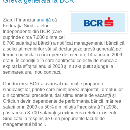
Grevă generală la BCR
Ziarul Financiar
anunţă
că
Federaţia Sindicatelor
Independente din BCR (care
cuprinde circa 7.000 dintre cei
8.700 salariaţi ai băncii) a notificat managementul băncii că
a solicitat membrilor săi să declanşeze grevă generală pe
termen nelimitat cu începere de miercuri, 14 ianuarie 2009,
ora 9, în condiţiile în care contractul colectiv de muncă a
expirat la sfîrşitul anului 2008 şi nu s-a putut ajunge la
semnarea unui nou contract.
Conducerea BCR a avansat mai multe propuneri
sindicaliştilor, printre care menţinerea majorităţii drepturilor
din contractul precedent, dar stimulentele de vacanţă şi
Crăciun devin dependente de performanţa băncii, mărirea
salariilor în 2009 cu 50% din inflaţia înregistrată în 2008,
păstrarea a 8.700 salariaţi şi extinderea reţelei existente.
Sindicatul a respins de 6 ori propunerile făcute de
mangementul băncii.