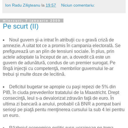
Ion Radu Zilişteanu
la
19:57
Niciun comentariu:
miercuri, 7 ianuarie 2009
Pe scurt (II)
Noul guvern şi-a intrat în atribuţii cu o gravă criză de
amnezie. A uitat tot ce a promis în campania electorală. Se
prefigurează un an plin de tensiuni sociale. În plus, prin
actele adoptate la început de an, a dovedit că este un
guvern de adunătură, condus de un premier surogat. Pe
lîngă injecţii cu competenţă, membrilor guvernului le-ar
trebui şi multe doze de lecitină.
Deficitul bugetar se apropie cu paşi repezi de 5% din
PIB, în ciuda prevederilor tratatului de la Maastricht. Drept
consecinţă, leul s-a devalorizat zdravăn faţă de euro. În
ultima zi bancară a anului, probabil că BNR a pompat bani
serioşi pe piaţă pentu menţinerea cursului la sub 4 lei pentru
un euro.
Războiul economico-politic ruso-ucrainean pe tema