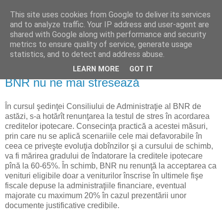
This site uses cookies from Google to deliver its services
Reflecţii economice
and to analyze traffic. Your IP address and user-agent are
shared with Google along with performance and security
metrics to ensure quality of service, generate usage
blog de reflecţii, informaţii şi opinii economice
statistics, and to detect and address abuse.
LEARN MORE
GOT IT
joi, 15 ianuarie 2009
BNR nu ne mai stresează
În cursul şedinţei Consiliului de Administraţie al BNR de
astăzi, s-a hotărît renunţarea la testul de stres în acordarea
creditelor ipotecare. Consecinţa practică a acestei măsuri,
prin care nu se aplică scenariile cele mai defavorabile în
ceea ce priveşte evoluţia dobînzilor şi a cursului de schimb,
va fi mărirea gradului de îndatorare la creditele ipotecare
pînă la 60-65%. În schimb, BNR nu renunţă la acceptarea ca
venituri eligibile doar a veniturilor înscrise în ultimele fişe
fiscale depuse la administraţiile financiare, eventual
majorate cu maximum 20% în cazul prezentării unor
documente justificative credibile.