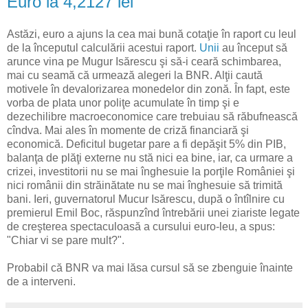
Euro la 4,2127 lei
Astăzi, euro a ajuns la cea mai bună cotaţie în raport cu leul
de la începutul calculării acestui raport.
Unii
au început să
arunce vina pe Mugur Isărescu şi să-i ceară schimbarea,
mai cu seamă că urmează alegeri la BNR. Alţii caută
motivele în devalorizarea monedelor din zonă. În fapt, este
vorba de plata unor poliţe acumulate în timp şi e
dezechilibre macroeconomice care trebuiau să răbufnească
cîndva. Mai ales în momente de criză financiară şi
economică. Deficitul bugetar pare a fi depăşit 5% din PIB,
balanţa de plăţi externe nu stă nici ea bine, iar, ca urmare a
crizei, investitorii nu se mai înghesuie la porţile României şi
nici românii din străinătate nu se mai înghesuie să trimită
bani. Ieri, guvernatorul Mucur Isărescu, după o întîlnire cu
premierul Emil Boc, răspunzînd întrebării unei ziariste legate
de creşterea spectaculoasă a cursului euro-leu, a spus:
"Chiar vi se pare mult?".
Probabil că BNR va mai lăsa cursul să se zbenguie înainte
de a interveni.