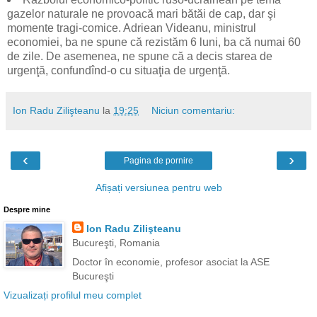
gazelor naturale ne provoacă mari bătăi de cap, dar şi
momente tragi-comice. Adriean Videanu, ministrul
economiei, ba ne spune că rezistăm 6 luni, ba că numai 60
de zile. De asemenea, ne spune că a decis starea de
urgenţă, confundînd-o cu situaţia de urgenţă.
Ion Radu Zilişteanu
la
19:25
Niciun comentariu:
‹
›
Pagina de pornire
Afișați versiunea pentru web
Despre mine
Ion Radu Zilişteanu
Bucureşti, Romania
Doctor în economie, profesor asociat la ASE
Bucureşti
Vizualizați profilul meu complet