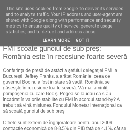
This site uses cookies from Google to deliver its services
Reflecţii economice
and to analyze traffic. Your IP address and user-agent are
shared with Google along with performance and security
metrics to ensure quality of service, generate usage
blog de reflecţii, informaţii şi opinii economice
statistics, and to detect and address abuse.
LEARN MORE
GOT IT
luni, 10 august 2009
FMI scoate gunoiul de sub preş:
România este în recesiune foarte severă
Conferinţa de presă de astăzi a şefului delegaţiei FMI la
Bucureşti, Jeffrey Franks, a arătat României ceea ce
guvernul Boc nu a fost în stare să vadă: România se
găsesşte în recesiune foarte severă. Vă mai amintiţi
pompoşenia cu care Boc şi Pogea se lăudau că s-au
încadrat în valorile stabilite cu FMI în acordul stand-by? A
trebuit să vină misiunea Fondului Monetar Internaţional ca
să scoată gunoiul de sub preş.
Cifrele sunt extrem de îngrijorătoare pentru anul 2009:
contracţie economică de 8-8,5% din PIB faţă de 4,1%, cât se