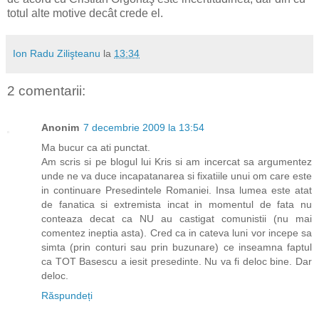
totul alte motive decât crede el.
Ion Radu Zilişteanu
la
13:34
2 comentarii:
Anonim
7 decembrie 2009 la 13:54
Ma bucur ca ati punctat.
Am scris si pe blogul lui Kris si am incercat sa argumentez
unde ne va duce incapatanarea si fixatiile unui om care este
in continuare Presedintele Romaniei. Insa lumea este atat
de fanatica si extremista incat in momentul de fata nu
conteaza decat ca NU au castigat comunistii (nu mai
comentez ineptia asta). Cred ca in cateva luni vor incepe sa
simta (prin conturi sau prin buzunare) ce inseamna faptul
ca TOT Basescu a iesit presedinte. Nu va fi deloc bine. Dar
deloc.
Răspundeți