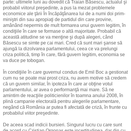
parte: ultimele luni au dovedit că Traian Băsescu, actualul şi
probabil viitorul preşedinte, a pus la mezat problemele
economice ale ţării în încăpăţânarea lui de a numi doi prim-
miniştri din sau apropiaţi de partidul din care provine,
amânând nepermis de mult formarea unui guvern legitim, în
condiţiile în care se formase o altă majoritate. Probabil că
această atitudine se va menţine şi după alegeri, când
Băsescu se simte pe cai mari. Cred că sunt mari şanse să
ajungă la dizolvarea parlamentului, ceea ce va prelungi
criza politică, timp în care, fără guvern legitim, economia se
va duce pe tobogan.
În condiţiile în care guvernul condus de Emil Boc a gestionat
cum nu se poate mai prost criza, nu avem motive să credem
că un guvern similar, în ipoteza în care ar obţine votul
parlamentului, ar avea o performanţă mai mare. Să ne
amintim de reacţiile politicienilor în toamna anului 2008, în
plină campanie electorală pentru alegerile parlamentare,
negând că România ar putea fi afectată de criză, în frunte cu
probabilul viitor preşedinte.
De aceea scad indicii bursieri. Singurul lucru cu care sunt
de acord cu Cristian Orgonaş este incertitudinea, dar din cu