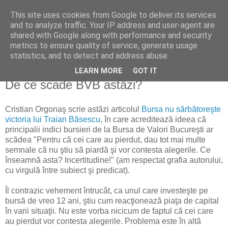
This site uses cookies from Google to deliver its services
Reflecţii economice
and to analyze traffic. Your IP address and user-agent are
shared with Google along with performance and security
metrics to ensure quality of service, generate usage
blog de reflecţii, informaţii şi opinii economice
statistics, and to detect and address abuse.
LEARN MORE
GOT IT
luni, 7 decembrie 2009
De ce scade BVB astăzi?
Cristian Orgonaş scrie astăzi articolul
Bursa nu sărbătoreşte
victoria lui Traian Băsescu
, în care acreditează ideea că
principalii indici bursieri de la Bursa de Valori Bucureşti ar
scădea "Pentru că cei care au pierdut, dau tot mai multe
semnale că nu ştiu să piardă şi vor contesta alegerile. Ce
înseamnă asta? Incertitudine!" (am respectat grafia autorului,
cu virgulă între subiect şi predicat).
Îl contrazic vehement întrucât, ca unul care investeşte pe
bursă de vreo 12 ani, ştiu cum reacţionează piaţa de capital
în varii situaţii. Nu este vorba nicicum de faptul că cei care
au pierdut vor contesta alegerile. Problema este în altă