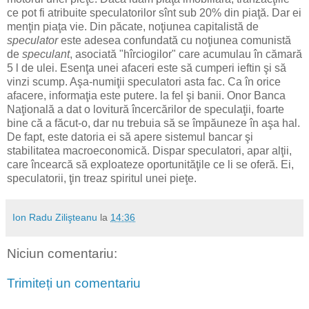
ce pot fi atribuite speculatorilor sînt sub 20% din piaţă. Dar ei
menţin piaţa vie. Din păcate, noţiunea capitalistă de
speculator
este adesea confundată cu noţiunea comunistă
de
speculant
, asociată "hîrciogilor" care acumulau în cămară
5 l de ulei. Esenţa unei afaceri este să cumperi ieftin şi să
vinzi scump. Aşa-numiţii speculatori asta fac. Ca în orice
afacere, informaţia este putere. la fel şi banii. Onor Banca
Naţională a dat o lovitură încercărilor de speculaţii, foarte
bine că a făcut-o, dar nu trebuia să se împăuneze în aşa hal.
De fapt, este datoria ei să apere sistemul bancar şi
stabilitatea macroeconomică. Dispar speculatori, apar alţii,
care încearcă să exploateze oportunităţile ce li se oferă. Ei,
speculatorii, ţin treaz spiritul unei pieţe.
Ion Radu Zilişteanu
la
14:36
Niciun comentariu:
Trimiteți un comentariu