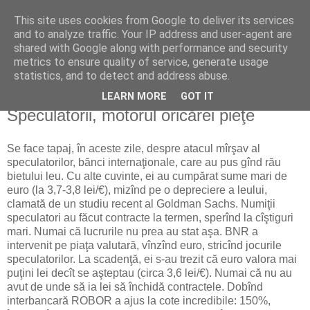
This site uses cookies from Google to deliver its services
Reflecţii economice
and to analyze traffic. Your IP address and user-agent are
shared with Google along with performance and security
metrics to ensure quality of service, generate usage
blog de reflecţii, informaţii şi opinii economice
statistics, and to detect and address abuse.
LEARN MORE
GOT IT
joi, 23 octombrie 2008
Speculatorii, motorul oricărei pieţe
Se face tapaj, în aceste zile, despre atacul mîrşav al
speculatorilor, bănci internaţionale, care au pus gînd rău
bietului leu. Cu alte cuvinte, ei au cumpărat sume mari de
euro (la 3,7-3,8 lei/€), mizînd pe o depreciere a leului,
clamată de un studiu recent al Goldman Sachs. Numiţii
speculatori au făcut contracte la termen, sperînd la cîştiguri
mari. Numai că lucrurile nu prea au stat aşa. BNR a
intervenit pe piaţa valutară, vînzînd euro, stricînd jocurile
speculatorilor. La scadenţă, ei s-au trezit că euro valora mai
puţini lei decît se aşteptau (circa 3,6 lei/€). Numai că nu au
avut de unde să ia lei să închidă contractele. Dobînd
interbancară ROBOR a ajus la cote incredibile: 150%,