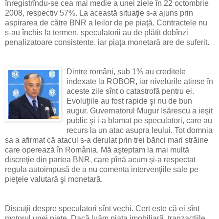
înregistrîndu-se cea mai medie a unei ziele în 22 octombrie
2008, respectiv 57%. La această situaţie s-a ajuns prin
aspirarea de către BNR a leilor de pe piaţă. Contractele nu
s-au închis la termen, speculatorii au de plătit dobînzi
penalizatoare consistente, iar piaţa monetară are de suferit.
Dintre români, sub 1% au creditele
indexate la ROBOR, iar nivelurile atinse în
aceste zile sînt o catastrofă pentru ei.
Evoluţiile au fost rapide şi nu de bun
augur. Guvernatorul Mugur Isărescu a ieşit
public şi i-a blamat pe speculatori, care au
recurs la un atac asupra leului. Tot domnia
sa a afirmat că atacul s-a derulat prin trei bănci mari străine
care operează în România. Mă aşteptam la mai multă
discreţie din partea BNR, care pînă acum şi-a respectat
regula autoimpusă de a nu comenta intervenţiile sale pe
pieţele valutară şi monetară.
Discuţii despre speculatori sînt vechi. Cert este că ei sînt
motorul unei pieţe. Dacă luăm piaţa imobiliară, tranzacţiile