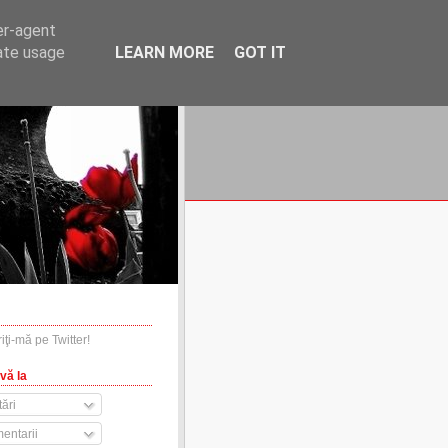
er-agent
rate usage
LEARN MORE
GOT IT
financiare.ro
contact
vă la
ări
entarii