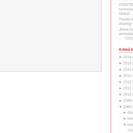
ATENTI
lucreaza
Global...
Thanks f
sharing!
„Buna zi
seriozita
...
- 7/25
Arhivă b
►
2016
►
2015
►
2014
►
2013
►
2012
►
2011
►
2010
►
2009
▼
2008
►
de
►
noi
▼
oct
Cri