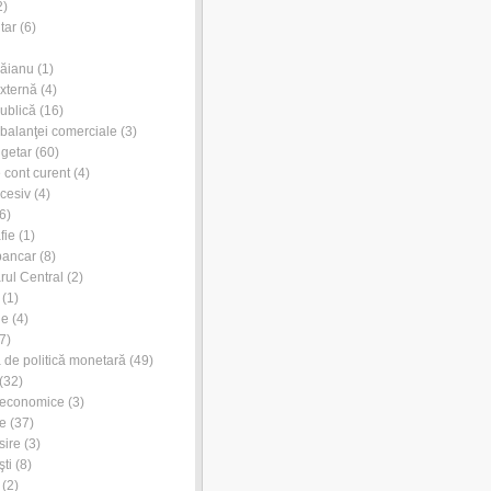
2)
tar
(6)
Dăianu
(1)
externă
(4)
publică
(16)
l balanţei comerciale
(3)
ugetar
(60)
e cont curent
(4)
xcesiv
(4)
6)
fie
(1)
bancar
(8)
rul Central
(2)
(1)
ie
(4)
7)
de politică monetară
(49)
(32)
 economice
(3)
e
(37)
sire
(3)
ti
(8)
(2)