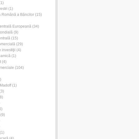
1)
estri
(1)
a Română a Băncilor
(15)
entrală Europeană
(34)
ondială
(9)
ntrală
(15)
omercială
(29)
investiţii
(4)
lamică
(1)
t
(4)
merciale
(104)
)
Madoff
(1)
(3)
8)
)
6)
(9)
)
)
(1)
ncară
(4)