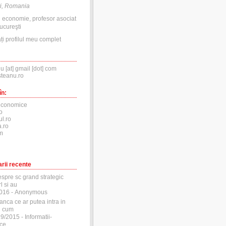
i, Romania
n economie, profesor asociat
ucureşti
ți profilul meu complet
nu [at] gmail [dot] com
steanu.ro
în:
economice
o
ul.ro
.ro
m
rii recente
espre sc grand strategic
l si au
2016
- Anonymous
anca ce ar putea intra in
si cum
29/2015
- Informatii-
ce