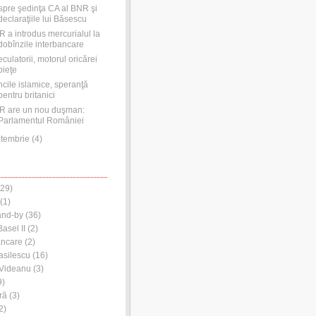
pre şedinţa CA al BNR şi
declaraţiile lui Băsescu
 a introdus mercurialul la
dobînzile interbancare
culatorii, motorul oricărei
pieţe
cile islamice, speranţă
pentru britanici
R are un nou duşman:
Parlamentul României
tembrie
(
4
)
29)
(1)
and-by
(36)
asel II
(2)
ancare
(2)
asilescu
(16)
 Videanu
(3)
9)
ră
(3)
2)