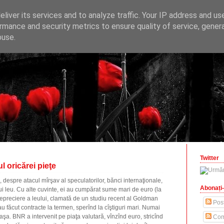
ONOMICE
liver its services and to analyze traffic. Your IP address and us
opinii economice
rmance and security metrics to ensure quality of service, gene
buse.
zilisteanu.ro
Twitter
l oricărei pieţe
e, despre atacul mîrşav al speculatorilor, bănci internaţionale,
Abonați-
ui leu. Cu alte cuvinte, ei au cumpărat sume mari de euro (la
 depreciere a leului, clamată de un studiu recent al Goldman
Post
u făcut contracte la termen, sperînd la cîştiguri mari. Numai
 aşa. BNR a intervenit pe piaţa valutară, vînzînd euro, stricînd
Com