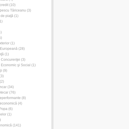
credit
(10)
pescu Tăriceanu
(3)
 de piaţă
(1)
1)
)
5)
xterior
(1)
 Europeană
(28)
nţă
(1)
l Concurenţei
(3)
l Economic şi Social
(1)
ii
(9)
(3)
(2)
ancar
(34)
otecar
(76)
neperformante
(8)
 economică
(4)
 Popa
(6)
zelor
(1)
)
onomică
(141)