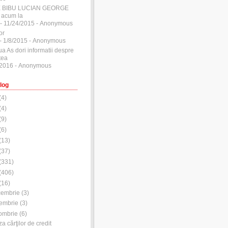
E BIBU LUCIAN GEORGE
 acum la
- 11/24/2015
- Anonymous
or
- 1/8/2015
- Anonymous
ua As dori informatii despre
tea
/2016
- Anonymous
log
(
4
)
(
4
)
(
9
)
(
6
)
(
13
)
(
37
)
(
331
)
(
406
)
(
16
)
cembrie
(
3
)
embrie
(
3
)
ombrie
(
6
)
za cărţilor de credit