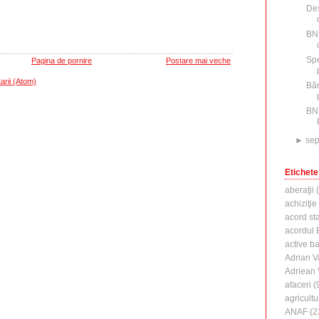
Des
BNR
Spe
Pagina de pornire
Postare mai veche
arii (Atom)
Băn
BN
►
sep
Etichete
aberaţii
(
achiziţie
acord st
acordul B
active b
Adrian V
Adriean
afaceri
(
agricultu
ANAF
(2