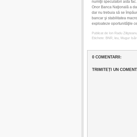
numiţii speculatori asta fac.
Onor Banca Naţională a dat o
dar nu trebuia să se împăun
bancar şi stabilitatea macr
exploateze oportunităţile ce l
Publicat de Ion Radu Ziliştean
Etichete:
BNR
,
leu
,
Mugur Isă
0 COMENTARII:
TRIMITEȚI UN COMENT