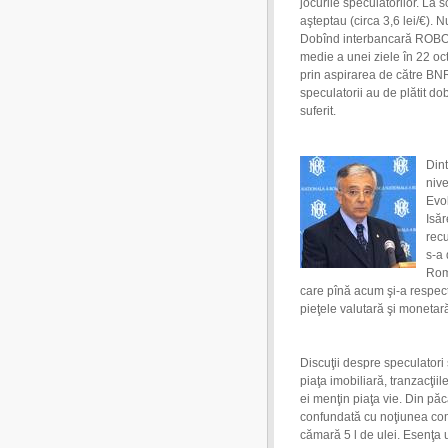
jocurile speculatorilor. La s
aşteptau (circa 3,6 lei/€). 
Dobînd interbancară ROBOR 
medie a unei ziele în 22 oc
prin aspirarea de către BNR
speculatorii au de plătit d
suferit.
Din
nive
Evol
Isăr
recu
s-a 
Rom
care pînă acum şi-a respec
pieţele valutară şi monetar
Discuţii despre speculatori 
piaţa imobiliară, tranzacţiil
ei menţin piaţa vie. Din păc
confundată cu noţiunea co
cămară 5 l de ulei. Esenţa u