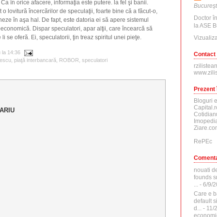
 Ca în orice afacere, informaţia este putere. la fel şi banii.
Bucureşt
 lovitură încercărilor de speculaţii, foarte bine că a făcut-o,
Doctor î
eze în aşa hal. De fapt, este datoria ei să apere sistemul
la ASE B
oeconomică. Dispar speculatori, apar alţii, care încearcă să
i se oferă. Ei, speculatorii, ţin treaz spiritul unei pieţe.
Vizualiza
u
la
14:36
Contact
rescu
,
piaţă interbancară
,
ROBOR
,
speculatori
rzilistea
www.zili
Prezent 
Bloguri 
Capital.r
ARIU
Cotidian
Imopedia
Ziare.co
RePEc
Comenta
nouati d
founds sr
...
- 6/9/
Care e b
default 
d...
- 11/
economi