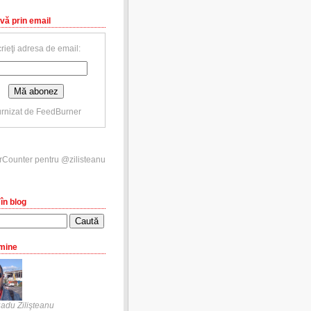
vă prin email
rieţi adresa de email:
rnizat de
FeedBurner
în blog
mine
adu Zilişteanu