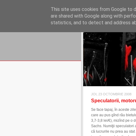
REFLECŢII EC
This site uses cookies from Google to de
blog de reflecţii, informaţii şi 
are shared with Google along with perfo
statistics, and to detect and address a
JOI, 23 OCTOMBRIE 2008
Speculatorii, motoru
Se face tapaj, în aceste zil
care au pus gînd rău bietul
3,7-3,8 lei/€), mizînd pe o
Sachs. Numiţii speculatori a
că lucrurile nu prea au stat