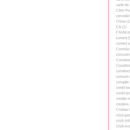
carte de 
Călin Po
cercetări
China
(1
Citi
(1)
CNVM
(4
comerţ
(
comerţ e
Comisia
concure
Consiliu
Consiliu
construcţ
consum
corupţie
credit b
credit ip
credite 
creştere
Cristian
criza ga
criză
(48
criză ec