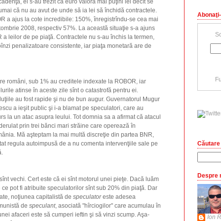
cadenţă, ei s-au trezit că euro valora mai puţini lei decît se
Numai că nu au avut de unde să ia lei să închidă contractele.
Abonaţi-
a ajus la cote incredibile: 150%, înregistrîndu-se cea mai
tombrie 2008, respectiv 57%. La această situaţie s-a ajuns
Sc
 a leilor de pe piaţă. Contractele nu s-au închis la termen,
obînzi penalizatoare consistente, iar piaţa monetară are de
Fu
tre români, sub 1% au creditele indexate la ROBOR, iar
lurile atinse în aceste zile sînt o catastrofă pentru ei.
uţiile au fost rapide şi nu de bun augur. Guvernatorul Mugur
escu a ieşit public şi i-a blamat pe speculatori, care au
rs la un atac asupra leului. Tot domnia sa a afirmat că atacul
derulat prin trei bănci mari străine care operează în
ânia. Mă aşteptam la mai multă discreţie din partea BNR,
Căutare 
tat regula autoimpusă de a nu comenta intervenţiile sale pe
ă.
Despre 
sînt vechi. Cert este că ei sînt motorul unei pieţe. Dacă luăm
e ce pot fi atribuite speculatorilor sînt sub 20% din piaţă. Dar
ate, noţiunea capitalistă de
speculator
este adesea
munistă de
speculant
, asociată "hîrciogilor" care acumulau în
nei afaceri este să cumperi ieftin şi să vinzi scump. Aşa-
Ion R