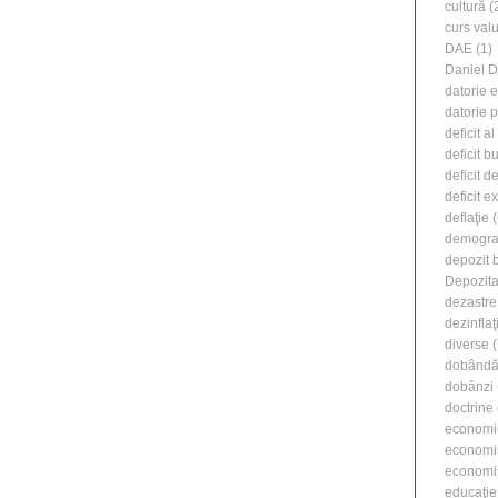
cultură
(
curs valu
DAE
(1)
Daniel 
datorie 
datorie 
deficit a
deficit b
deficit d
deficit e
deflaţie
(
demogra
depozit 
Depozita
dezastre
dezinflaţ
diverse
(
dobândă 
dobânzi
doctrine
economi
economi
economiş
educaţie