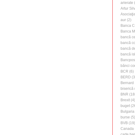
arierate
(
Artur Silv
Asociaţi
aur
(2)
Banca C
Banca M
bancă ce
bancă c
bancă de 
bancă is
Bancpos
bănci co
BCR
(6)
BERD
(3
Bernard 
biserică
BNR
(18
Brexit
(4
buget
(2
Bulgaria
burse
(5
BVB
(19
Canada
carte ba