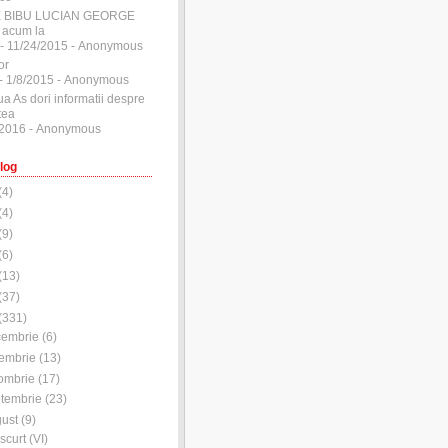
E BIBU LUCIAN GEORGE
 acum la
- 11/24/2015
- Anonymous
or
- 1/8/2015
- Anonymous
ua As dori informatii despre
tea
/2016
- Anonymous
log
(
4
)
(
4
)
(
9
)
(
6
)
(
13
)
(
37
)
(
331
)
cembrie
(
6
)
embrie
(
13
)
ombrie
(
17
)
tembrie
(
23
)
ust
(
9
)
scurt (VI)