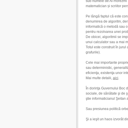
sub numele de Al-Horezmi (în farsi خوارزمی), un savant, a
matematician și scriitor per
Pe lângă faptul că este cons
denumirea de algoritm, der
informatică o metodă sau o 
pentru rezolvarea unei pro
De obicei, algoritmii se i
unui calculator sau a mai m
Totul este construit în jurul 
grafurile).
Cele mai importante propriet
sau deterministic, generalita
eficienţa, existenţa unor intr
Mai multe detalii,
aici
.
În dorinţa Guvernului Boc 
sociale, de sănătate şi de 
ştie informaticianul Şeitan 
Sau presiunea politică orbeşt
Şi a ieşit un haos izvorât d