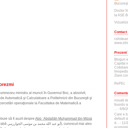
Bucureşt
Doctor î
la ASE B
Vizualiza
Contact
rzilistea
www.zili
Prezent 
Bloguri 
Capital.r
Cotidian
Imopedia
Ziare.co
RePEc
Horezmi
 Dumnezeu ministru al muncii în Guvernul Boc, a absolvit,
Comenta
 de Automatică şi Calculatoare a Politehnicii din Bucureşti şi
nouati d
 cercetări operaţionale la Facultatea de Matematică a
founds sr
...
- 6/9/
Care e b
default 
buie să fi auzit despre
Abū ʿAbdallāh Muḥammad ibn Mūsā
d...
- 11/
, cunoscut mai ales
economi