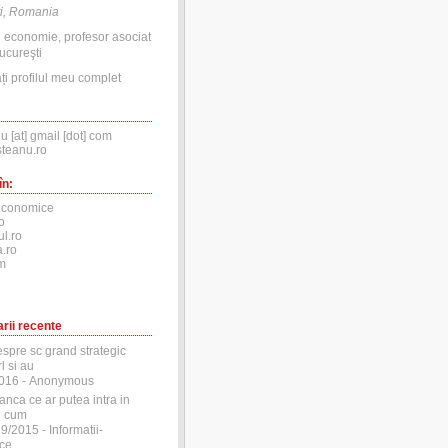
i, Romania
n economie, profesor asociat
ucureşti
ți profilul meu complet
nu [at] gmail [dot] com
steanu.ro
în:
economice
o
ul.ro
.ro
m
rii recente
espre sc grand strategic
l si au
2016
- Anonymous
anca ce ar putea intra in
si cum
29/2015
- Informatii-
ce