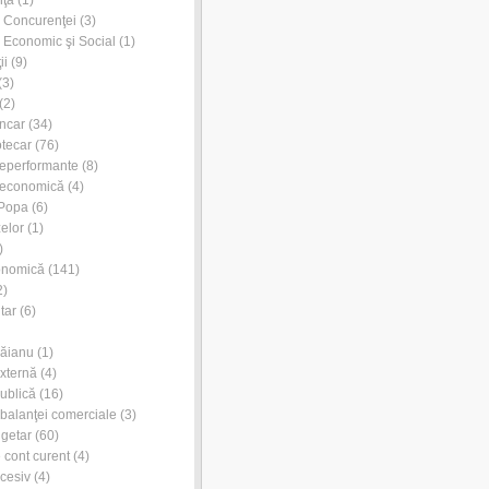
nţă
(1)
l Concurenţei
(3)
l Economic şi Social
(1)
ii
(9)
(3)
(2)
ancar
(34)
otecar
(76)
neperformante
(8)
 economică
(4)
 Popa
(6)
zelor
(1)
)
onomică
(141)
2)
tar
(6)
Dăianu
(1)
externă
(4)
publică
(16)
l balanţei comerciale
(3)
ugetar
(60)
e cont curent
(4)
xcesiv
(4)