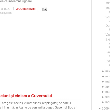
 ceea ce înseamnă rigoare.
Mih
Inc
u
la
15:20
3 COMENTARII
hai Şeitan
Con
Dup
Va
BNR
Ban
Evo
►
iuli
►
iun
►
ma
►
apr
►
mar
ciuni şi cinism a Guvernului
►
feb
►
ian
 am găsit acelaşi climat slinos, respingător, pe care îl
i în urmă. În foame de venituri la buget, Guvernul Boc a
►
2009