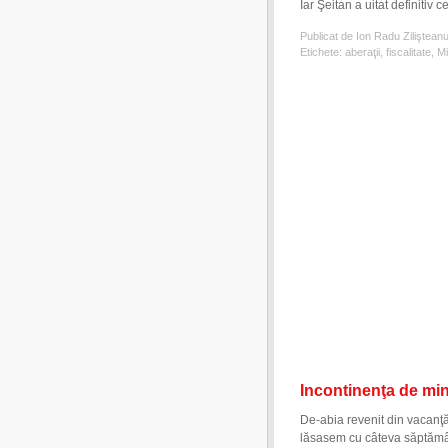
Iar Şeitan a uitat definitiv
Publicat de Ion Radu Ziliştean
Etichete:
aberaţii
,
fiscalitate
,
Mi
Incontinenţa de min
De-abia revenit din vacanţă,
lăsasem cu câteva săptămân