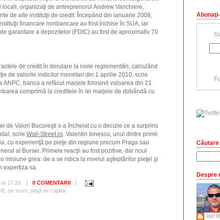
 locali, organizaţi de antreprenorul Andrew Vanchiere,
Abonaţi-
ite de alte instituţii de credit. Începând din ianuarie 2008,
nstituţii financare nonbancare au fost închise în SUA, iar
a de garantare a depozitelor (FDIC) au fost de aproximativ 70
Sc
actele de credit în derulare la noile reglementări, calculând
e de valorile indicilor monetari din 1 aprilie 2010, scrie
Fu
 ANPC, banca a refăcut marjele folosind valoarea din 21
imbarea comprimă la creditele în lei marjele de dobândă cu
ei de Valori Bucureşti s-a încheiat cu o decizie ce a surprins
ital, scrie
Wall-Street.ro
. Valentin Ionescu, unul dintre primii
nia, cu experienţă pe pieţe din regiune precum Praga sau
Căutare 
neral al Bursei. Primele reacţii au fost pozitive, dar noul
o misiune grea: de a se ridica la nivelul aşteptărilor pieţei şi
n expertiza sa.
Despre 
u
la
17:33
0 COMENTARII
VB
,
pe scurt
,
piaţă de capital
Ion R