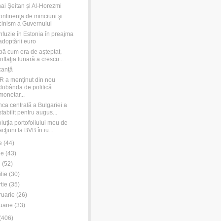
ai Şeitan şi Al-Horezmi
ontinenţa de minciuni şi
cinism a Guvernului
fuzie în Estonia în preajma
adoptării euro
ă cum era de aşteptat,
inflaţia lunară a crescu...
canţă
 a menţinut din nou
dobânda de politică
monetar...
ca centrală a Bulgariei a
stabilit pentru augus...
luţia portofoliului meu de
acţiuni la BVB în iu...
e
(
44
)
ie
(
43
)
i
(
52
)
ilie
(
30
)
tie
(
35
)
ruarie
(
26
)
uarie
(
33
)
(
406
)