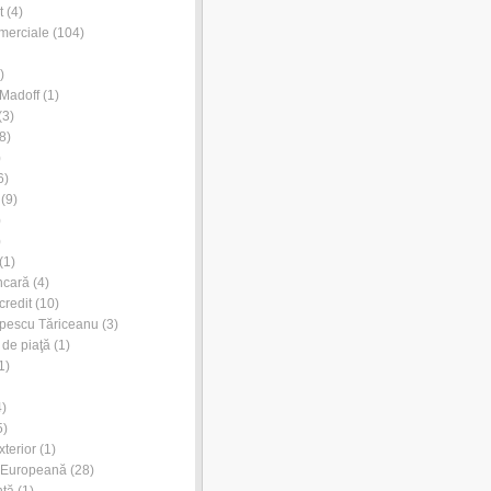
t
(4)
merciale
(104)
)
Madoff
(1)
(3)
8)
)
6)
(9)
)
)
(1)
ncară
(4)
credit
(10)
pescu Tăriceanu
(3)
 de piaţă
(1)
1)
)
5)
xterior
(1)
 Europeană
(28)