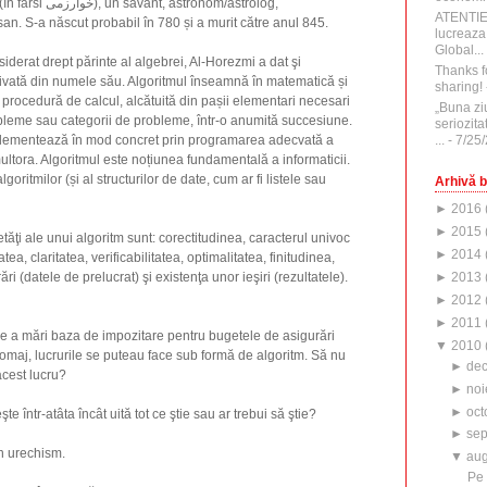
stronom/astrolog,
ATENTI
san. S-a născut probabil în 780 și a murit către anul 845.
lucreaza
Global...
iderat drept părinte al algebrei, Al-Horezmi a dat şi
Thanks f
ivată din numele său. Algoritmul înseamnă în matematică și
sharing!
procedură de calcul, alcătuită din pașii elementari necesari
„Buna zi
bleme sau categorii de probleme, într-o anumită succesiune.
seriozita
...
- 7/25
mplementează în mod concret prin programarea adecvată a
ultora. Algoritmul este noțiunea fundamentală a informaticii.
algoritmilor (și al structurilor de date, cum ar fi listele sau
Arhivă b
►
2016
►
2015
ăţi ale unui algoritm sunt: corectitudinea, caracterul univoc
►
2014
tea, claritatea, verificabilitatea, optimalitatea, finitudinea,
►
2013
ări (datele de prelucrat) şi existenţa unor ieşiri (rezultatele).
►
2012
►
2011
de a mări baza de impozitare pentru bugetele de asigurări
▼
2010
şomaj, lucrurile se puteau face sub formă de algoritm. Să nu
►
de
acest lucru?
►
noi
►
oct
e într-atâta încât uită tot ce ştie sau ar trebui să ştie?
►
sep
in urechism.
▼
aug
Pe 