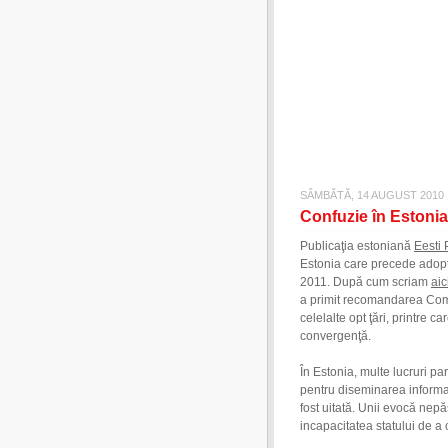
SÂMBĂTĂ, 14 AUGUST 2010
Confuzie în Estonia
Publicaţia estoniană
Eesti 
Estonia care precede adop
2011. După cum scriam
aic
a primit recomandarea Co
celelalte opt ţări, printre 
convergenţă.
În Estonia, multe lucruri pa
pentru diseminarea informaţ
fost uitată. Unii evocă nepă
incapacitatea statului de a o