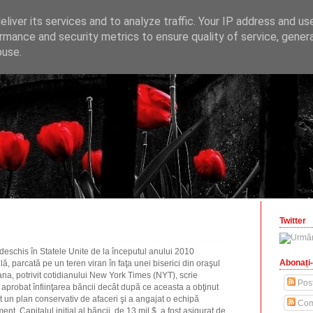
ONOMICE
liver its services and to analyze traffic. Your IP address and us
opinii economice
rmance and security metrics to ensure quality of service, gene
buse.
zilisteanu.ro
Twitter
eschis în Statele Unite de la începutul anului 2010
Abonați-
, parcată pe un teren viran în faţa unei biserici din oraşul
ana, potrivit cotidianului New York Times (NYT), scrie
Post
au aprobat înfiinţarea băncii decât după ce aceasta a obţinut
at un plan conservativ de afaceri şi a angajat o echipă
Com
. Capitalul iniţial al băncii, de 13 mil.$, a fost asigurat de