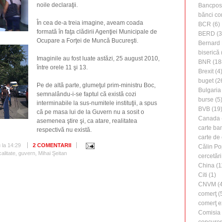
noile declaraţii.
Bancpos
bănci co
În cea de-a treia imagine, aveam coada
BCR
(6)
formată în faţa clădirii Agenţiei Municipale de
BERD
(3
Ocupare a Forţei de Muncă Bucureşti.
Bernard 
biserică
Imaginile au fost luate astăzi, 25 august 2010,
BNR
(18
între orele 11 şi 13.
Brexit
(4
buget
(2
Pe de altă parte, glumeţul prim-ministru Boc,
Bulgaria
semnalându-i-se faptul că există cozi
burse
(5
interminabile la sus-numitele instituţii, a spus
BVB
(19
că pe masa lui de la Guvern nu a sosit o
Canada
asemenea ştire şi, ca atare, realitatea
carte ba
respectivă nu există.
carte de 
u
la
14:29
2 COMENTARII
Călin Po
calitate
,
guvern
,
Mihai Şeitan
cercetări
China
(1
Citi
(1)
CNVM
(4
comerţ
(
comerţ e
Comisia