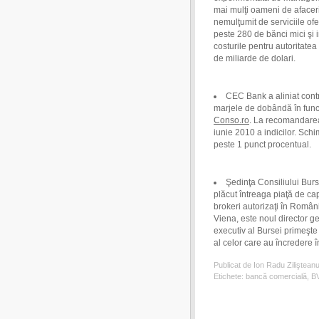
mai mulţi oameni de afaceri
nemulţumit de serviciile ofer
peste 280 de bănci mici şi i
costurile pentru autoritate
de miliarde de dolari.
CEC Bank a aliniat contr
marjele de dobândă în funcţi
Conso.ro
. La recomandarea
iunie 2010 a indicilor. Sch
peste 1 punct procentual.
Şedinţa Consiliului Burs
plăcut întreaga piaţă de cap
brokeri autorizaţi în Româ
Viena, este noul director ge
executiv al Bursei primeşte 
al celor care au încredere î
Publicat de Ion Radu Ziliştean
Etichete:
bancă comercială
,
B