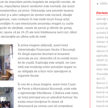
azei de impozitare pentru bugetele de asigurări sociale, de
►
2008
piu, impozitarea tuturor veniturilor este normală, dar acest
pompieristice, pe picior. Ordonanţa care prevede taxarea
Etichete
rilor şi a altor categorii de venituri este neclară, situaţie
aberaţii
(
licare, care contrazic în mai multe locuri însuşi actul
condiţiile în care televiziunile prezentau imagini cu cozile
achiziţie
rări de sănătate, casele de pensii şi ofiiciile de şomaj,
acord st
tan, spune că pe 24-25 ale lunii întotdeauna sunt cozi, dând
acordul B
declaraţiile pe ultima sută de metri.
active b
Adrian V
În prima imagine alăturată, avem holul
Adriean
Administraţiei Financiare Sector 4 Bucureşti.
afaceri
(
Pe lângă aspectul dezolant al dosarelor
agricultu
aruncate pe jos, observăm că nu există niciun
ANAF
(2
fel de coadă. Explicaţia este simplă: cei care
arierate
(
intră sub incidenţa noilor prevederi legale nu
Artur Silv
au obligaţia de a face nicio operaţiune la
Asociaţi
organele fiscale.
aur
(2)
Banca C
În cea de-a doua imagine, avem holul Casei
Banca M
de Pensii a Municipiului Bucureşti, unde este
bancă ce
o aglomeraţie înfiorătoare. Clădirea este mare,
bancă c
iar holul principal era un adevărat furnicar. Nu
bancă de 
exista vreun funcţionar în stzare să
lămurească pe cineva cum să completeze
bancă is