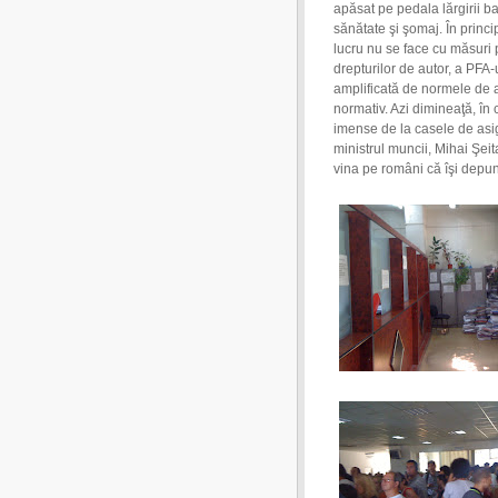
apăsat pe pedala lărgirii b
sănătate şi şomaj. În princi
lucru nu se face cu măsuri 
drepturilor de autor, a PFA-u
amplificată de normele de ap
normativ. Azi dimineaţă, în 
imense de la casele de asigu
ministrul muncii, Mihai Şei
vina pe români că îşi depun 