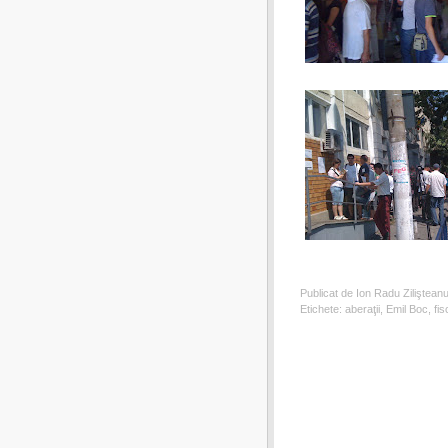
Publicat de Ion Radu Ziliştean
Etichete:
aberaţii
,
Emil Boc
,
fis