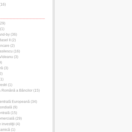
(
16
)
29)
(1)
and-by
(36)
asel II
(2)
ancare
(2)
asilescu
(16)
 Videanu
(3)
9)
ră
(3)
2)
1)
estri
(1)
a Română a Băncilor
(15)
entrală Europeană
(34)
ondială
(9)
ntrală
(15)
omercială
(29)
investiţii
(4)
lamică
(1)