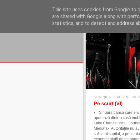
REFLECŢII EC
This site uses cookies from Google to de
blog de reflecţii, informaţii şi 
are shared with Google along with perfo
statistics, and to detect and address a
DUMINICĂ, 29 AUGUST 2010
Pe scurt (VI)
Singura bancă care s-a d
operează dintr-o casă mobilă
Lake Charles, statul Louisi
Mediafax
. Autorităţile nu 
suficient capital, a prezent
experimentată de management