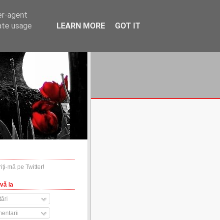
er-agent
rate usage
LEARN MORE
GOT IT
financiare.ro
contact
vă la
ări
entarii