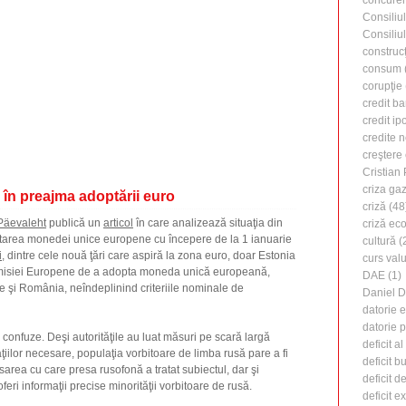
concure
Consiliu
Consiliu
construcţ
consum
corupţie
credit b
credit ip
credite 
creştere
Cristian
criza ga
 în preajma adoptării euro
criză
(48
Päevaleht
publică un
articol
în care analizează situaţia din
criză ec
tarea monedei unice europene cu începere de la 1 ianuarie
cultură
(
i
, dintre cele nouă ţări care aspiră la zona euro, doar Estonia
curs valu
misiei Europene de a adopta moneda unică europeană,
DAE
(1)
care şi România, neîndeplinind criteriile nominale de
Daniel 
datorie 
datorie 
r confuze. Deşi autorităţile au luat măsuri pe scară largă
deficit a
iilor necesare, populaţia vorbitoare de limba rusă pare a fi
deficit b
sarea cu care presa rusofonă a tratat subiectul, dar şi
deficit d
feri informaţii precise minorităţii vorbitoare de rusă.
deficit e