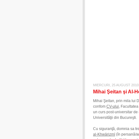
MIERCURI, 25 AUGUST 2010
Mihai Şeitan şi Al-
Mihai Şeitan, prin mila lui
confom
CV-ului
, Facultatea
un curs post-universitar de
Universităţii din Bucureşti.
Cu siguranţă, domnia sa tre
al-Khwārizmī
(în persană/arabă أبو عبد الله محمد بن موسى الخوارزمي)