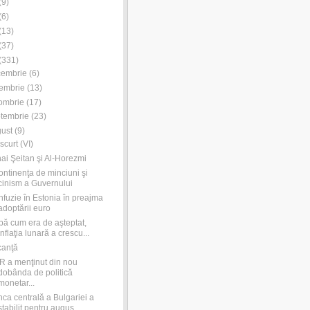
(
9
)
(
6
)
(
13
)
(
37
)
(
331
)
cembrie
(
6
)
embrie
(
13
)
ombrie
(
17
)
tembrie
(
23
)
ust
(
9
)
scurt (VI)
ai Şeitan şi Al-Horezmi
ontinenţa de minciuni şi
cinism a Guvernului
fuzie în Estonia în preajma
adoptării euro
ă cum era de aşteptat,
inflaţia lunară a crescu...
canţă
 a menţinut din nou
dobânda de politică
monetar...
ca centrală a Bulgariei a
stabilit pentru augus...