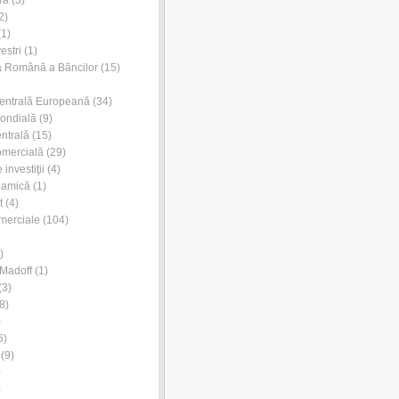
ră
(3)
2)
1)
estri
(1)
a Română a Băncilor
(15)
entrală Europeană
(34)
ondială
(9)
ntrală
(15)
omercială
(29)
investiţii
(4)
lamică
(1)
t
(4)
merciale
(104)
)
Madoff
(1)
(3)
8)
)
6)
(9)
)
)