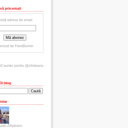
vă prin email
rieţi adresa de email:
rnizat de
FeedBurner
în blog
mine
adu Zilişteanu