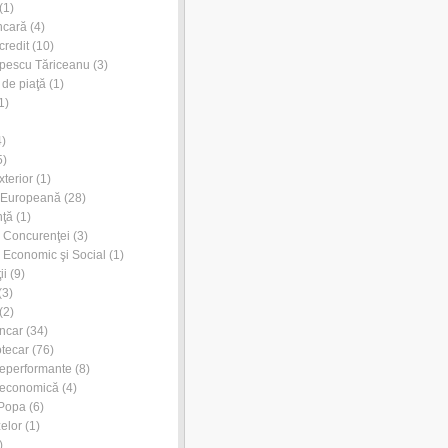
(1)
ncară
(4)
credit
(10)
pescu Tăriceanu
(3)
 de piaţă
(1)
1)
)
5)
xterior
(1)
 Europeană
(28)
nţă
(1)
l Concurenţei
(3)
l Economic şi Social
(1)
ii
(9)
(3)
(2)
ancar
(34)
otecar
(76)
neperformante
(8)
 economică
(4)
 Popa
(6)
zelor
(1)
)