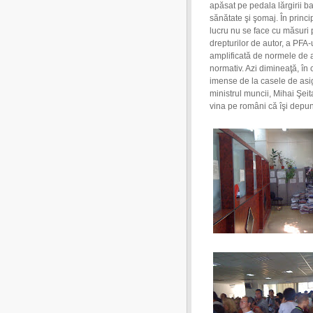
apăsat pe pedala lărgirii b
sănătate şi şomaj. În princi
lucru nu se face cu măsuri 
drepturilor de autor, a PFA-u
amplificată de normele de ap
normativ. Azi dimineaţă, în 
imense de la casele de asigu
ministrul muncii, Mihai Şei
vina pe români că îşi depun 