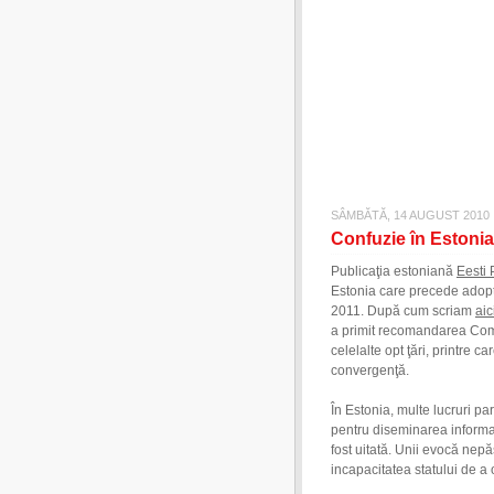
SÂMBĂTĂ, 14 AUGUST 2010
Confuzie în Estonia
Publicaţia estoniană
Eesti 
Estonia care precede adop
2011. După cum scriam
aic
a primit recomandarea Co
celelalte opt ţări, printre 
convergenţă.
În Estonia, multe lucruri pa
pentru diseminarea informaţ
fost uitată. Unii evocă nepă
incapacitatea statului de a o