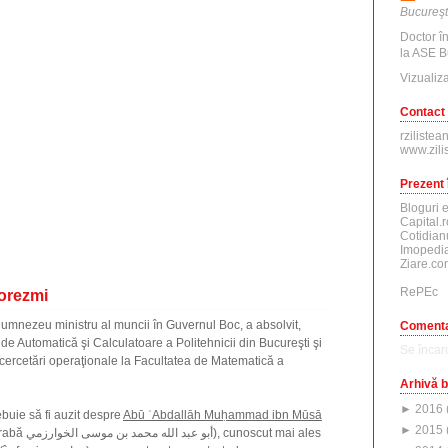
Bucureşt
Doctor î
la ASE B
Vizualiza
Contact
rzilistea
www.zili
Prezent 
Bloguri 
Capital.r
Cotidian
Imopedia
Ziare.co
RePEc
Horezmi
 Dumnezeu ministru al muncii în Guvernul Boc, a absolvit,
Comenta
 de Automatică şi Calculatoare a Politehnicii din Bucureşti şi
Se încarc
 cercetări operaţionale la Facultatea de Matematică a
Arhivă b
►
2016
buie să fi auzit despre
Abū ʿAbdallāh Muḥammad ibn Mūsā
►
2015
, cunoscut mai ales