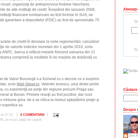
 locali, organizaţi de antreprenorul Andrew Vanchiere,
Abonaţi-
ite de alte instituţii de credit. Începând din ianuarie 2008,
nstituţii financare nonbancare au fost închise în SUA, iar
a de garantare a depozitelor (FDIC) au fost de aproximativ 70
Sc
actele de credit în derulare la noile reglementări, calculând
e de valorile indicilor monetari din 1 aprilie 2010, scrie
Fu
 ANPC, banca a refăcut marjele folosind valoarea din 21
imbarea comprimă la creditele în lei marjele de dobândă cu
ei de Valori Bucureşti s-a încheiat cu o decizie ce a surprins
ital, scrie
Wall-Street.ro
. Valentin Ionescu, unul dintre primii
nia, cu experienţă pe pieţe din regiune precum Praga sau
Căutare 
neral al Bursei. Primele reacţii au fost pozitive, dar noul
o misiune grea: de a se ridica la nivelul aşteptărilor pieţei şi
n expertiza sa.
Despre 
u
la
17:33
0 COMENTARII
VB
,
pe scurt
,
piaţă de capital
Ion R