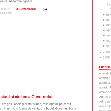
 ceea ce înseamnă rigoare.
Evo
u
la
15:20
3 COMENTARII
hai Şeitan
►
iuli
►
iun
►
ma
►
apr
►
mar
►
feb
►
ian
►
2009
►
2008
Etichete
aberaţii
(
achiziţie
acord st
acordul B
active b
ciuni şi cinism a Guvernului
Adrian V
Adriean
 am găsit acelaşi climat slinos, respingător, pe care îl
afaceri
(
i în urmă. În foame de venituri la buget, Guvernul Boc a