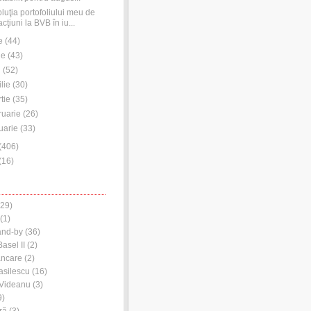
luţia portofoliului meu de
acţiuni la BVB în iu...
e
(
44
)
ie
(
43
)
i
(
52
)
ilie
(
30
)
tie
(
35
)
ruarie
(
26
)
uarie
(
33
)
(
406
)
(
16
)
29)
(1)
and-by
(36)
asel II
(2)
ancare
(2)
asilescu
(16)
 Videanu
(3)
9)