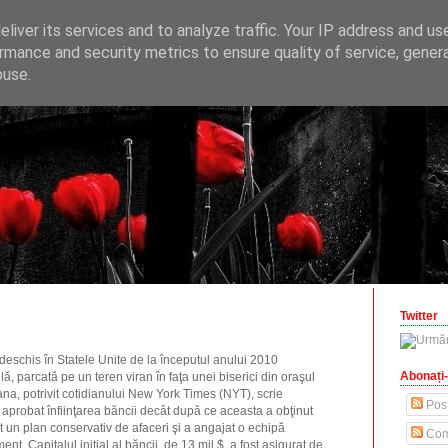
ONOMICE
liver its services and to analyze traffic. Your IP address and us
opinii economice
rmance and security metrics to ensure quality of service, gene
buse.
zilisteanu.ro
Twitter
eschis în Statele Unite de la începutul anului 2010
Abonați-
, parcată pe un teren viran în faţa unei biserici din oraşul
ana, potrivit cotidianului New York Times (NYT), scrie
Post
au aprobat înfiinţarea băncii decât după ce aceasta a obţinut
at un plan conservativ de afaceri şi a angajat o echipă
Com
. Capitalul iniţial al băncii, de 13 mil.$, a fost asigurat de