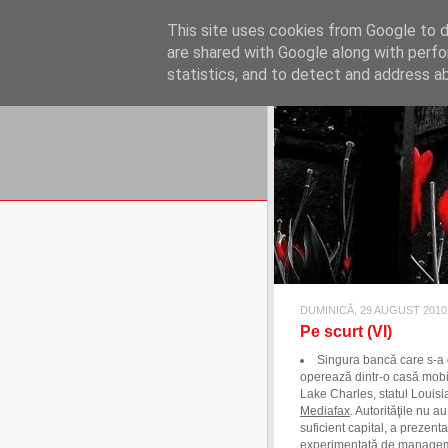
REFLECŢII EC
This site uses cookies from Google to de
blog de reflecţii, informaţii şi 
are shared with Google along with perfo
statistics, and to detect and address a
DUMINICĂ, 29 AUGUST 2010
Pe scurt (VI)
Singura bancă care s-a d
operează dintr-o casă mobilă
Lake Charles, statul Louisi
Mediafax
. Autorităţile nu 
suficient capital, a prezent
experimentată de management