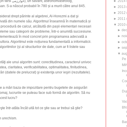
►
2014
stronom/astrolog,
san. S-a născut probabil în 780 și a murit către anul 845.
►
2013
►
2012
iderat drept părinte al algebrei, Al-Horezmi a dat şi
►
2011
ivată din numele său. Algoritmul înseamnă în matematică și
▼
2010
procedură de calcul, alcătuită din pașii elementari necesari
►
de
bleme sau categorii de probleme, într-o anumită succesiune.
►
noi
mplementează în mod concret prin programarea adecvată a
ultora. Algoritmul este noțiunea fundamentală a informaticii.
►
oct
algoritmilor (și al structurilor de date, cum ar fi listele sau
►
sep
▼
aug
Pe 
ăţi ale unui algoritm sunt: corectitudinea, caracterul univoc
Mih
tea, claritatea, verificabilitatea, optimalitatea, finitudinea,
Inc
ări (datele de prelucrat) şi existenţa unor ieşiri (rezultatele).
Con
de a mări baza de impozitare pentru bugetele de asigurări
Dup
şomaj, lucrurile se puteau face sub formă de algoritm. Să nu
acest lucru?
Va
BNR
e într-atâta încât uită tot ce ştie sau ar trebui să ştie?
in urechism.
Ban