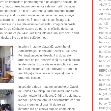
agricultu
azei de impozitare pentru bugetele de asigurări sociale, de
ANAF
(2
piu, impozitarea tuturor veniturilor este normală, dar acest
arierate
(
pompieristice, pe picior. Ordonanţa care prevede taxarea
Artur Silv
rilor şi a altor categorii de venituri este neclară, situaţie
Asociaţi
licare, care contrazic în mai multe locuri însuşi actul
aur
(2)
condiţiile în care televiziunile prezentau imagini cu cozile
Banca C
rări de sănătate, casele de pensii şi ofiiciile de şomaj,
Banca M
tan, spune că pe 24-25 ale lunii întotdeauna sunt cozi, dând
declaraţiile pe ultima sută de metri.
bancă ce
bancă c
În prima imagine alăturată, avem holul
bancă de 
Administraţiei Financiare Sector 4 Bucureşti.
bancă is
Pe lângă aspectul dezolant al dosarelor
Bancpos
aruncate pe jos, observăm că nu există niciun
bănci co
fel de coadă. Explicaţia este simplă: cei care
BCR
(6)
intră sub incidenţa noilor prevederi legale nu
BERD
(3
au obligaţia de a face nicio operaţiune la
Bernard 
organele fiscale.
biserică
BNR
(18
În cea de-a doua imagine, avem holul Casei
Brexit
(4
de Pensii a Municipiului Bucureşti, unde este
buget
(2
o aglomeraţie înfiorătoare. Clădirea este mare,
Bulgaria
iar holul principal era un adevărat furnicar. Nu
burse
(5
exista vreun funcţionar în stzare să
BVB
(19
lămurească pe cineva cum să completeze