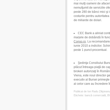
mai mulţi oameni de afaceri
nemulţumit de serviciile ofer
peste 280 de bănci mici şi i
costurile pentru autoritate
de miliarde de dolari.
CEC Bank a aliniat contr
marjele de dobândă în funcţi
Conso.ro
. La recomandarea
iunie 2010 a indicilor. Sch
peste 1 punct procentual.
Şedinţa Consiliului Burs
plăcut întreaga piaţă de cap
brokeri autorizaţi în Româ
Viena, este noul director ge
executiv al Bursei primeşte 
al celor care au încredere î
Publicat de Ion Radu Ziliştean
Etichete:
bancă comercială
,
B