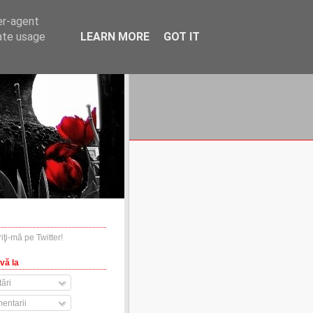
er-agent
rate usage
LEARN MORE
GOT IT
financiare.ro
contact
vă la
ări
entarii