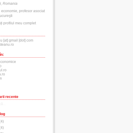
i, Romania
n economie, profesor asociat
ucureşti
ți profilul meu complet
nu [at] gmail [dot] com
steanu.ro
în:
economice
o
ul.ro
.ro
m
rii recente
ă...
log
(
4
)
(
4
)