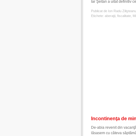
Iar Şeitan a uitat definitiv
Publicat de Ion Radu Ziliştean
Etichete:
aberaţii
,
fiscalitate
,
Mi
Incontinenţa de min
De-abia revenit din vacanţă,
lăsasem cu câteva săptămân