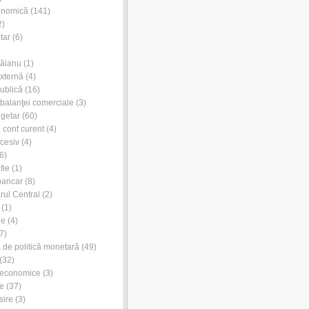
onomică
(141)
2)
tar
(6)
Dăianu
(1)
externă
(4)
publică
(16)
l balanţei comerciale
(3)
ugetar
(60)
e cont curent
(4)
xcesiv
(4)
6)
fie
(1)
bancar
(8)
rul Central
(2)
(1)
ie
(4)
7)
de politică monetară
(49)
(32)
 economice
(3)
e
(37)
sire
(3)