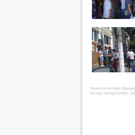
Publicat de Ion Radu Ziliştean
Etichete:
aberaţii
,
Emil Boc
,
fis