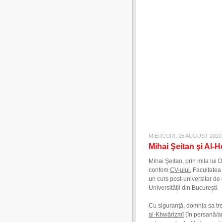
MIERCURI, 25 AUGUST 2010
Mihai Şeitan şi Al-
Mihai Şeitan, prin mila lui
confom
CV-ului
, Facultatea
un curs post-universitar de
Universităţii din Bucureşti.
Cu siguranţă, domnia sa tre
al-Khwārizmī
(în persană/arabă أبو عبد الله محمد بن موسى الخوارزمي)