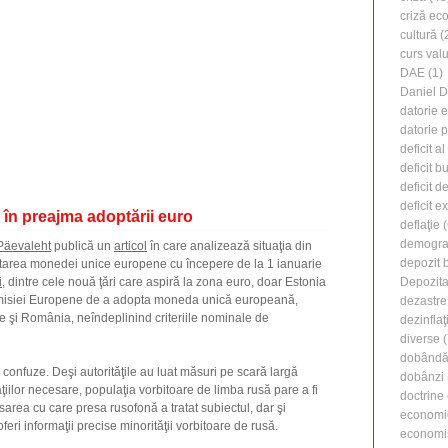
criză ec
cultură
(
curs valu
DAE
(1)
Daniel 
datorie 
datorie 
deficit a
deficit b
deficit d
deficit e
 în preajma adoptării euro
deflaţie
(
demogra
Päevaleht
publică un
articol
în care analizează situaţia din
depozit 
tarea monedei unice europene cu începere de la 1 ianuarie
i
, dintre cele nouă ţări care aspiră la zona euro, doar Estonia
Depozita
misiei Europene de a adopta moneda unică europeană,
dezastre
care şi România, neîndeplinind criteriile nominale de
dezinflaţ
diverse
(
dobândă 
r confuze. Deşi autorităţile au luat măsuri pe scară largă
dobânzi
iilor necesare, populaţia vorbitoare de limba rusă pare a fi
doctrine
sarea cu care presa rusofonă a tratat subiectul, dar şi
economi
feri informaţii precise minorităţii vorbitoare de rusă.
economi