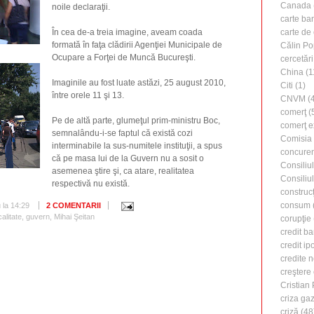
Canada
noile declaraţii.
carte ba
În cea de-a treia imagine, aveam coada
carte de 
formată în faţa clădirii Agenţiei Municipale de
Călin Po
Ocupare a Forţei de Muncă Bucureşti.
cercetări
China
(1
Imaginile au fost luate astăzi, 25 august 2010,
Citi
(1)
între orele 11 şi 13.
CNVM
(4
comerţ
(
Pe de altă parte, glumeţul prim-ministru Boc,
comerţ e
semnalându-i-se faptul că există cozi
Comisia
interminabile la sus-numitele instituţii, a spus
concure
că pe masa lui de la Guvern nu a sosit o
Consiliu
asemenea ştire şi, ca atare, realitatea
Consiliu
respectivă nu există.
construcţ
consum
u
la
14:29
2 COMENTARII
calitate
,
guvern
,
Mihai Şeitan
corupţie
credit b
credit ip
credite 
creştere
Cristian
criza ga
criză
(48