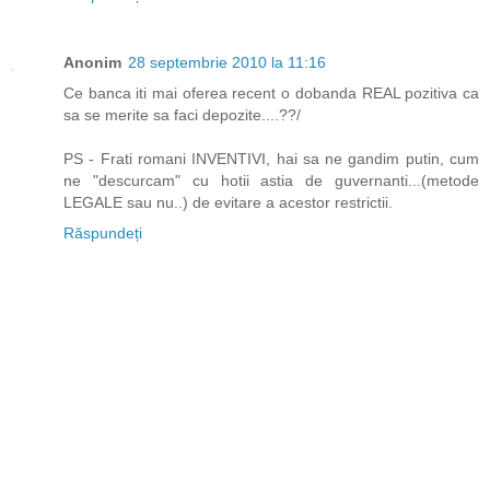
Anonim
28 septembrie 2010 la 11:16
Ce banca iti mai oferea recent o dobanda REAL pozitiva ca
sa se merite sa faci depozite....??/
PS - Frati romani INVENTIVI, hai sa ne gandim putin, cum
ne "descurcam" cu hotii astia de guvernanti...(metode
LEGALE sau nu..) de evitare a acestor restrictii.
Răspundeți