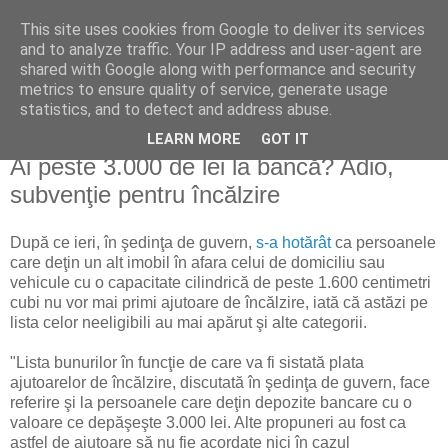
This site uses cookies from Google to deliver its services
Reflecţii economice
and to analyze traffic. Your IP address and user-agent are
shared with Google along with performance and security
metrics to ensure quality of service, generate usage
blog de reflecţii, informaţii şi opinii economice
statistics, and to detect and address abuse.
LEARN MORE
GOT IT
marți, 21 septembrie 2010
Ai peste 3.000 de lei la bancă? Adio,
subvenţie pentru încălzire
După ce ieri, în şedinţa de guvern,
s-a hotărât
ca persoanele
care deţin un alt imobil în afara celui de domiciliu sau
vehicule cu o capacitate cilindrică de peste 1.600 centimetri
cubi nu vor mai primi ajutoare de încălzire, iată că astăzi pe
lista celor neeligibili au mai apărut şi alte categorii.
"Lista bunurilor în funcţie de care va fi sistată plata
ajutoarelor de încălzire, discutată în şedinţa de guvern, face
referire şi la persoanele care deţin depozite bancare cu o
valoare ce depăşeşte 3.000 lei. Alte propuneri au fost ca
astfel de ajutoare să nu fie acordate nici în cazul