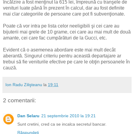
încălzire a fost menţinut la 615 lei, împreună cu tranşele de
venituri luate până în prezent în calcul, dar au fost definite
mai clar categoriile de persoane care pot fi subvenţionate.
Poate că vor intra pe lista celor neeligibili şi cei care au
bijuterii mai grele de 10 grame, cei care au mai mult de două
amante, cei care fac cumpărături de la Gucci, etc.
Evident că o asemenea abordare este mai mult decât
aberantă. Singurul criteriu pentru această departajare ar
trebui să fie veniturile efective pe care le obţin persoanele în
cauză.
Ion Radu Zilişteanu
la
19:11
2 comentarii:
Dan Selaru
21 septembrie 2010 la 19:21
Sunt cretini, cred ca se incalca secretul bancar.
Răspundeți