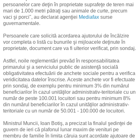
persoanelor care deţin în proprietate suprafeţe de teren mai
mari de 1.000 metri pătraţi sau animale de curte, precum
vaci şi porci", au declarat agenţiei
Mediafax
surse
guvernamentale.
Persoanele care solicită acordarea ajutorului de încălzire
vor completa o listă cu bunurile şi mijloacele deţinute în
proprietate, document care va fi ulterior verificat, prin sondaj.
Astfel, noile reglementări prevăd în responsabilitatea
primarului şi a serviciului public de asistenţă socială
obligativitatea efectuării de anchete sociale pentru a verifica
veridicitatea datelor înscrise. Aceste anchete vor fi efectuate
prin sondaj, de exemplu pentru minimum 3% din numărul
beneficiarilor în cazul unităţilor administrativ-teritoriale cu un
număr de peste 100.001 locuitori sau pentru minimum 8%
din numărul beneficiarilor în cazul unităţilor administrativ-
teritoriale cu un număr de 50.001 - 100.000 de locuitori.
Ministrul Muncii, Ioan Botiş, a precizat la finalul şedinţei de
guvern de ieri că plafonul lunar maxim de venituri pe
membru de familie în limita căruia sunt acordate ajutoare de