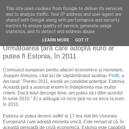
This site uses cookies from Google to deliver its services
Reflecţii economice
and to analyze traffic. Your IP address and user-agent are
shared with Google along with performance and security
metrics to ensure quality of service, generate usage
blog de reflecţii, informaţii şi opinii economice
statistics, and to detect and address abuse.
LEARN MORE
GOT IT
luni, 23 noiembrie 2009
Următoarea ţară care adoptă euro ar
putea fi Estonia, în 2011
Comisarul european pentru afaceri economice şi monetare,
Joaquin Almunia, citat azi de săptămânalul austriac
Profil
, a
declarat: "Pentru 2011, există un candidat potenţial: Estonia.
Această ţară a avansat enorm în îndeplinirea mai multor
criterii. Dacă totul decurge bine, am putea să-i dăm acordul
în iunie 2010." El a adăugat că nicio ţară nu va trece la euro
în 2010.
Estonia ar putea deveni astfel al 17-lea stat din Uniunea
Europeană care adoptă moneda unică. Este remarcat că, în
această perioadă de criză economică, Estonia este capabilă