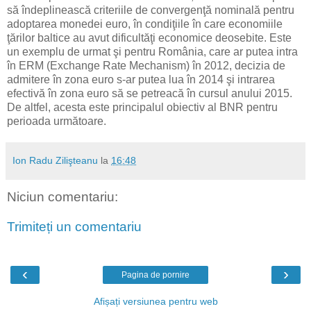
să îndeplinească criteriile de convergenţă nominală pentru
adoptarea monedei euro, în condiţiile în care economiile
ţărilor baltice au avut dificultăţi economice deosebite. Este
un exemplu de urmat şi pentru România, care ar putea intra
în ERM (Exchange Rate Mechanism) în 2012, decizia de
admitere în zona euro s-ar putea lua în 2014 şi intrarea
efectivă în zona euro să se petreacă în cursul anului 2015.
De altfel, acesta este principalul obiectiv al BNR pentru
perioada următoare.
Ion Radu Zilişteanu
la
16:48
Niciun comentariu:
Trimiteți un comentariu
‹
›
Pagina de pornire
Afișați versiunea pentru web