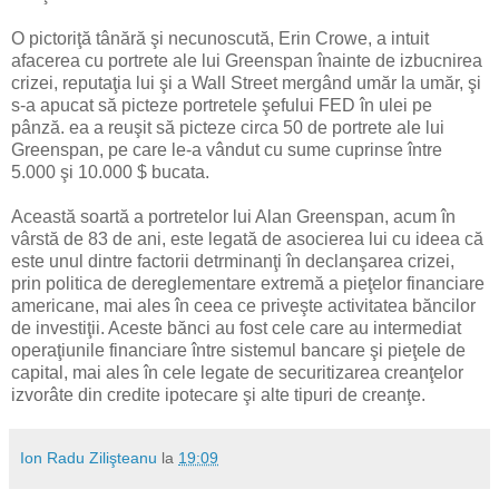
O pictoriţă tânără şi necunoscută, Erin Crowe, a intuit
afacerea cu portrete ale lui Greenspan înainte de izbucnirea
crizei, reputaţia lui şi a Wall Street mergând umăr la umăr, şi
s-a apucat să picteze portretele şefului FED în ulei pe
pânză. ea a reuşit să picteze circa 50 de portrete ale lui
Greenspan, pe care le-a vândut cu sume cuprinse între
5.000 şi 10.000 $ bucata.
Această soartă a portretelor lui Alan Greenspan, acum în
vârstă de 83 de ani, este legată de asocierea lui cu ideea că
este unul dintre factorii detrminanţi în declanşarea crizei,
prin politica de dereglementare extremă a pieţelor financiare
americane, mai ales în ceea ce priveşte activitatea băncilor
de investiţii. Aceste bănci au fost cele care au intermediat
operaţiunile financiare între sistemul bancare şi pieţele de
capital, mai ales în cele legate de securitizarea creanţelor
izvorâte din credite ipotecare şi alte tipuri de creanţe.
Ion Radu Zilişteanu
la
19:09