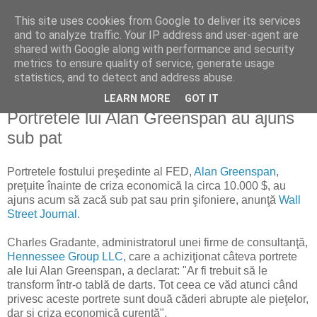
This site uses cookies from Google to deliver its services
Reflecţii economice
and to analyze traffic. Your IP address and user-agent are
shared with Google along with performance and security
metrics to ensure quality of service, generate usage
blog de reflecţii, informaţii şi opinii economice
statistics, and to detect and address abuse.
LEARN MORE
GOT IT
duminică, 21 februarie 2010
Portretele lui Alan Greenspan au ajuns
sub pat
Portretele fostului preşedinte al FED,
Alan Greenspan
,
preţuite înainte de criza economică la circa 10.000 $, au
ajuns acum să zacă sub pat sau prin şifoniere, anunţă
Wall
Street Journal
.
Charles Gradante, administratorul unei firme de consultanţă,
Hennessee Group LLC
, care a achiziţionat câteva portrete
ale lui Alan Greenspan, a declarat: "Ar fi trebuit să le
transform într-o tablă de darts. Tot ceea ce văd atunci când
privesc aceste portrete sunt două căderi abrupte ale pieţelor,
dar şi criza economică curentă".