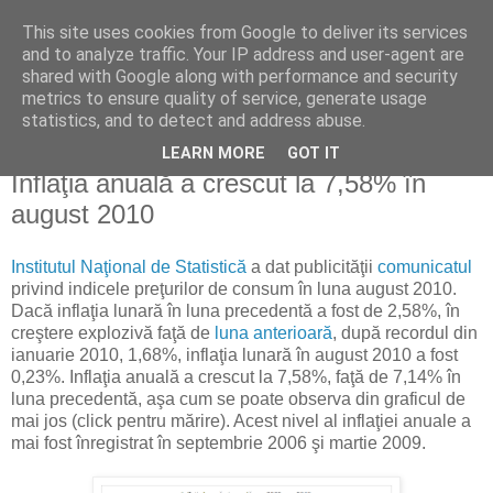
This site uses cookies from Google to deliver its services
Reflecţii economice
and to analyze traffic. Your IP address and user-agent are
shared with Google along with performance and security
metrics to ensure quality of service, generate usage
blog de reflecţii, informaţii şi opinii economice
statistics, and to detect and address abuse.
LEARN MORE
GOT IT
vineri, 10 septembrie 2010
Inflaţia anuală a crescut la 7,58% în
august 2010
Institutul Naţional de Statistică
a dat publicităţii
comunicatul
privind indicele preţurilor de consum în luna august 2010.
Dacă inflaţia lunară în luna precedentă a fost de 2,58%, în
creştere explozivă faţă de
luna anterioară
, după recordul din
ianuarie 2010, 1,68%, inflaţia lunară în august 2010 a fost
0,23%. Inflaţia anuală a crescut la 7,58%, faţă de 7,14% în
luna precedentă, aşa cum se poate observa din graficul de
mai jos (click pentru mărire). Acest nivel al inflaţiei anuale a
mai fost înregistrat în septembrie 2006 şi martie 2009.