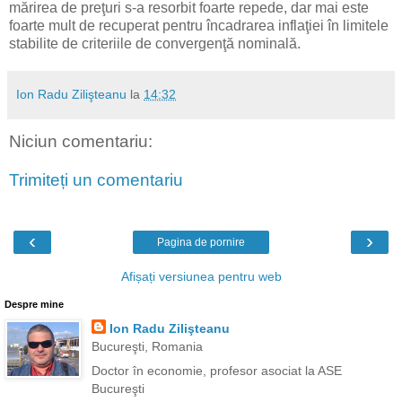
mărirea de preţuri s-a resorbit foarte repede, dar mai este
foarte mult de recuperat pentru încadrarea inflaţiei în limitele
stabilite de criteriile de convergenţă nominală.
Ion Radu Zilişteanu
la
14:32
Niciun comentariu:
Trimiteți un comentariu
‹
›
Pagina de pornire
Afișați versiunea pentru web
Despre mine
Ion Radu Zilişteanu
Bucureşti, Romania
Doctor în economie, profesor asociat la ASE
Bucureşti