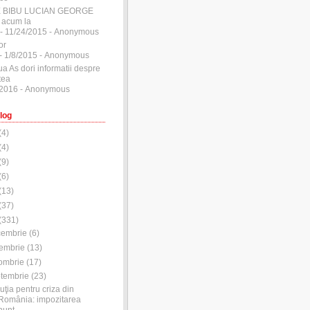
E BIBU LUCIAN GEORGE
 acum la
- 11/24/2015
- Anonymous
or
- 1/8/2015
- Anonymous
ua As dori informatii despre
tea
/2016
- Anonymous
log
(
4
)
(
4
)
(
9
)
(
6
)
(
13
)
(
37
)
(
331
)
cembrie
(
6
)
embrie
(
13
)
ombrie
(
17
)
tembrie
(
23
)
uţia pentru criza din
România: impozitarea