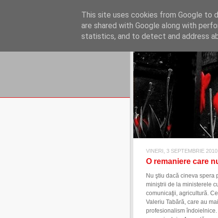
REFLECŢII EC
This site uses cookies from Google to de
blog de reflecţii, informaţii şi 
are shared with Google along with perfo
statistics, and to detect and address a
VINERI, 3 SEPTEMBRIE 2010
O remaniere care nu
Nu ştiu dacă cineva spera p
miniştrii de la ministerele
comunicaţii, agricultură. C
Valeriu Tabără, care au mai f
profesionalism îndoielnice.