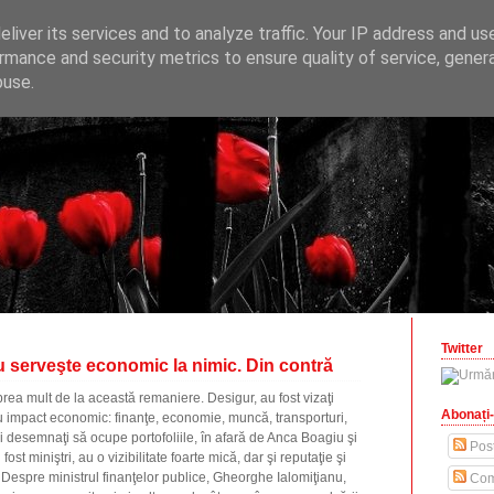
ONOMICE
liver its services and to analyze traffic. Your IP address and us
opinii economice
rmance and security metrics to ensure quality of service, gene
buse.
zilisteanu.ro
Twitter
 serveşte economic la nimic. Din contră
rea mult de la această remaniere. Desigur, au fost vizaţi
Abonați-
 cu impact economic: finanţe, economie, muncă, transporturi,
ei desemnaţi să ocupe portofoliile, în afară de Anca Boagiu şi
Post
ost miniştri, au o vizibilitate foarte mică, dar şi reputaţie şi
 Despre ministrul finanţelor publice, Gheorghe Ialomiţianu,
Com