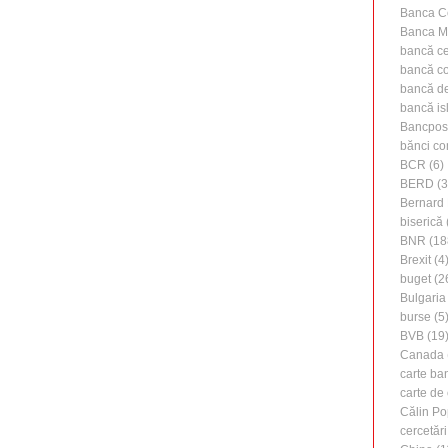
Banca C
Banca M
bancă ce
bancă c
bancă de 
bancă is
Bancpos
bănci co
BCR
(6)
BERD
(3
Bernard 
biserică
BNR
(18
Brexit
(4
buget
(2
Bulgaria
burse
(5
BVB
(19
Canada
carte ba
carte de 
Călin Po
cercetări