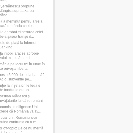
nunţ...
e Şerbănescu propune
stângist suprataxarea
bănc...
 a menţinut pentru a treia
oară dobânda cheie l...
 a aprobat eliberarea celei
de-a şasea tranşe d...
ele de piaţă la Internet
Banking
ţa imobiliară: se apropie
valul executărilor si...
ânia pe locul 85 în lume în
ce priveşte liberta...
peste 3.000 de lei la bancă?
Adio, subvenţie pe...
nţie la înşelătoriile legate
de fondurile europ...
astian Vlădescu şi
învăţăturile lui către români
nomist Intelligence Unit
crede că România va av...
două luni, România s-ar
putea confrunta cu o cr...
r off-topic: De ce nu merită
şi de ce merită ap...