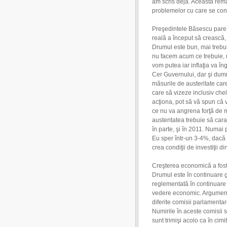
am scris deja. Această rem
problemelor cu care se co
Preşedintele Băsescu pare 
reală a început să crească, 
Drumul este bun, mai trebui
nu facem acum ce trebuie, n
vom putea iar inflaţia va îng
Cer Guvernului, dar şi dumne
măsurile de austeritate care
care să vizeze inclusiv chel
acţiona, pot să vă spun că
ce nu va angrena forţă de 
austeritatea trebuie să car
în parte, şi în 2011. Numai
Eu sper într-un 3-4%, dacă
crea condiţii de investiţii di
Creşterea economică a fost 
Drumul este în continuare g
reglementată în continuare d
vedere economic. Argumentu
diferite comisii parlamenta
Numirile în aceste comisii se
sunt trimişi acolo ca în cimit