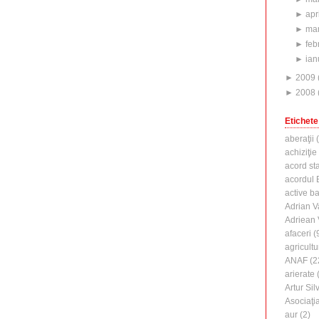
►
apr
►
mar
►
feb
►
ian
►
2009
►
2008
Etichete
aberaţii
(
achiziţie
acord st
acordul B
active b
Adrian V
Adriean
afaceri
(
agricultu
ANAF
(2
arierate
(
Artur Silv
Asociaţi
aur
(2)