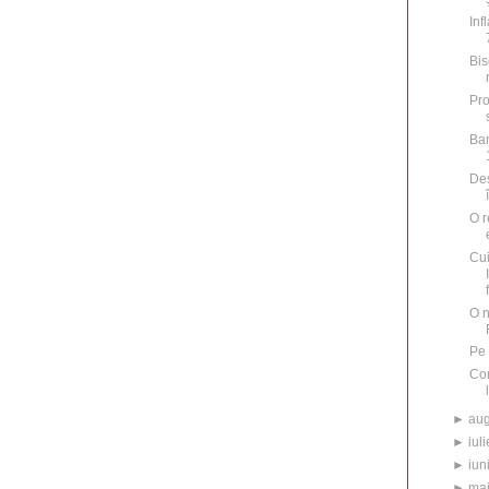
Inf
Bis
Pro
Ban
Des
O r
Cu
O n
Pe 
Com
►
aug
►
iuli
►
iun
►
ma