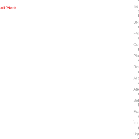
Ili
arii (Atom)
BNR
FMI
Cot
Pia
Rom
Ai 
Ate
Seb
Eco
În 
Uşo