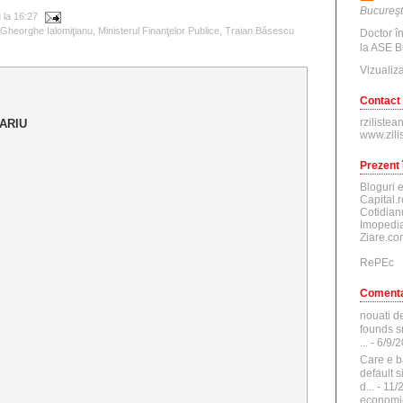
Bucureşt
u
la
16:27
Gheorghe Ialomiţianu
,
Ministerul Finanţelor Publice
,
Traian Băsescu
Doctor î
la ASE B
Vizualiza
Contact
rzilistea
ARIU
www.zili
Prezent 
Bloguri 
Capital.r
Cotidian
Imopedia
Ziare.co
RePEc
Comenta
nouati d
founds sr
...
- 6/9/
Care e b
default 
d...
- 11/
economi