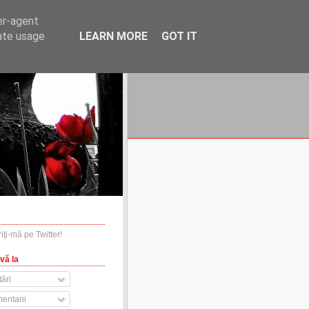
er-agent
rate usage
LEARN MORE
GOT IT
financiare.ro
contact
vă la
ări
entarii