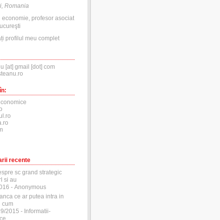
i, Romania
n economie, profesor asociat
ucureşti
ți profilul meu complet
nu [at] gmail [dot] com
steanu.ro
în:
economice
o
ul.ro
.ro
m
rii recente
espre sc grand strategic
l si au
2016
- Anonymous
anca ce ar putea intra in
si cum
29/2015
- Informatii-
ce