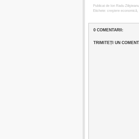
Publicat de Ion Radu Ziliştean
Etichete:
creştere economică
,
0 COMENTARII:
TRIMITEȚI UN COMENT