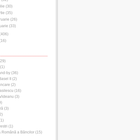
ilie
(
30
)
tie
(
35
)
ruarie
(
26
)
uarie
(
33
)
(
406
)
(
16
)
29)
(1)
and-by
(36)
asel II
(2)
ancare
(2)
asilescu
(16)
 Videanu
(3)
9)
ră
(3)
2)
1)
estri
(1)
a Română a Băncilor
(15)