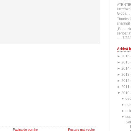
ATENTI
lucreaza
Global...
Thanks f
sharing!
„Buna zi
seriozita
...
- 7/25
Arhivă b
►
2016
►
2015
►
2014
►
2013
►
2012
►
2011
▼
2010
►
de
►
noi
►
oct
▼
sep
Sol
Pagina de pornire
Postare mai veche