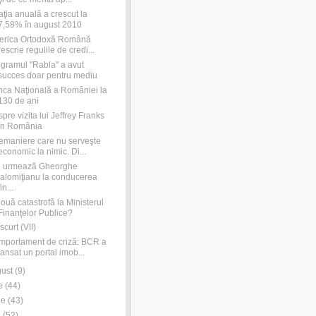
laţia anuală a crescut la
7,58% în august 2010
erica Ortodoxă Română
rescrie regulile de credi...
gramul "Rabla" a avut
succes doar pentru mediu
ca Naţională a României la
130 de ani
pre vizita lui Jeffrey Franks
în România
emaniere care nu serveşte
economic la nimic. Di...
i urmează Gheorghe
Ialomiţianu la conducerea
fin...
ouă catastrofă la Ministerul
Finanţelor Publice?
scurt (VII)
portament de criză: BCR a
lansat un portal imob...
ust
(
9
)
e
(
44
)
ie
(
43
)
i
(
52
)