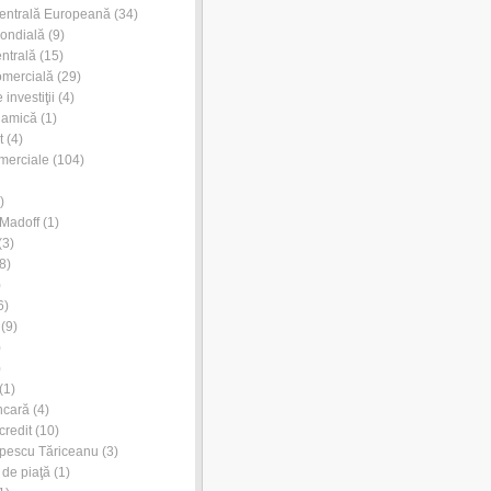
entrală Europeană
(34)
ondială
(9)
ntrală
(15)
omercială
(29)
investiţii
(4)
lamică
(1)
t
(4)
merciale
(104)
)
Madoff
(1)
(3)
8)
)
6)
(9)
)
)
(1)
ncară
(4)
credit
(10)
pescu Tăriceanu
(3)
 de piaţă
(1)