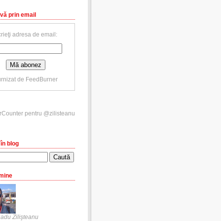
vă prin email
rieţi adresa de email:
rnizat de
FeedBurner
în blog
mine
adu Zilişteanu