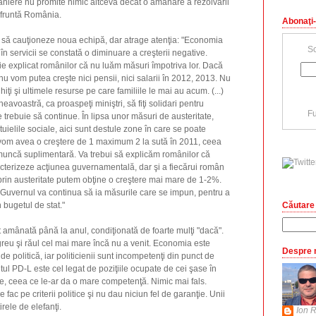
aniere nu promite nimic altceva decât o amânare a rezolvării
nfruntă România.
Abonaţi-
să cauţioneze noua echipă, dar atrage atenţia: "Economia
Sc
în servicii se constată o diminuare a creşterii negative.
e explicat românilor că nu luăm măsuri împotriva lor. Dacă
u vom putea creşte nici pensii, nici salarii în 2012, 2013. Nu
hiţi şi ultimele resurse pe care familiile le mai au acum. (...)
avoastră, ca proaspeţi miniştri, să fiţi solidari pentru
Fu
 trebuie să continue. În lipsa unor măsuri de austeritate,
tuielile sociale, aici sunt destule zone în care se poate
 vom avea o creştere de 1 maximum 2 la sută în 2011, ceea
muncă suplimentară. Va trebui să explicăm românilor că
acterizeze acţiunea guvernamentală, dar şi a fiecărui român
 prin austeritate putem obţine o creştere mai mare de 1-2%.
 Guvernul va continua să ia măsurile care se impun, pentru a
Căutare 
n bugetul de stat."
amânată până la anul, condiţionată de foarte mulţi "dacă".
reu şi răul cel mai mare încă nu a venit. Economia este
Despre 
e politică, iar politicienii sunt incompetenţi din punct de
l PD-L este cel legat de poziţiile ocupate de cei şase în
re, ceea ce le-ar da o mare competenţă. Nimic mai fals.
 fac pe criterii politice şi nu dau niciun fel de garanţie. Unii
irele de elefanţi.
Ion R