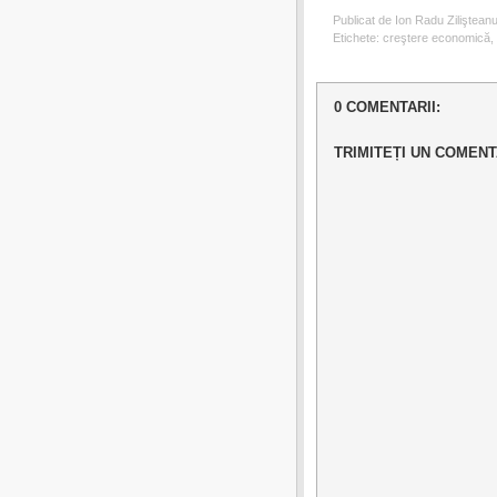
Publicat de Ion Radu Ziliştean
Etichete:
creştere economică
,
0 COMENTARII:
TRIMITEȚI UN COMENT