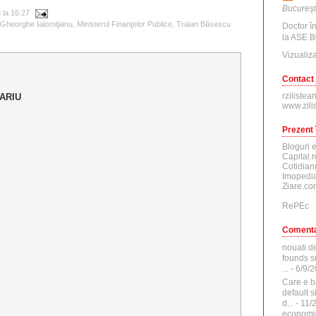
Bucureşt
u
la
16:27
Gheorghe Ialomiţianu
,
Ministerul Finanţelor Publice
,
Traian Băsescu
Doctor î
la ASE B
Vizualiza
Contact
rzilistea
ARIU
www.zili
Prezent 
Bloguri 
Capital.r
Cotidian
Imopedia
Ziare.co
RePEc
Comenta
nouati d
founds sr
...
- 6/9/
Care e b
default 
d...
- 11/
economi