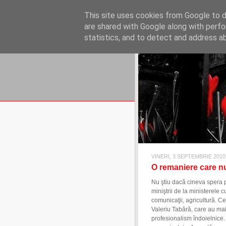
REFLECŢII EC
This site uses cookies from Google to de
blog de reflecţii, informaţii şi 
are shared with Google along with perfo
statistics, and to detect and address a
VINERI, 3 SEPTEMBRIE 2010
O remaniere care nu
Nu ştiu dacă cineva spera p
miniştrii de la ministerele
comunicaţii, agricultură. C
Valeriu Tabără, care au mai f
profesionalism îndoielnice.