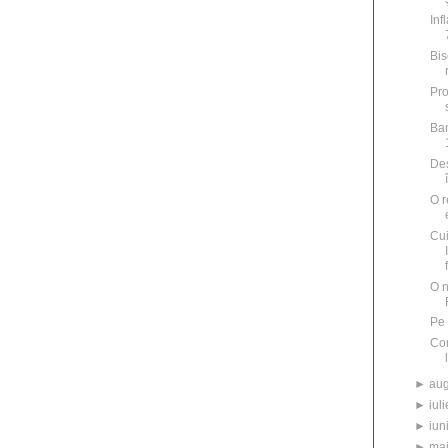
Inf
Bis
Pro
Ban
Des
O r
Cu
O n
Pe 
Com
►
aug
►
iuli
►
iun
►
ma