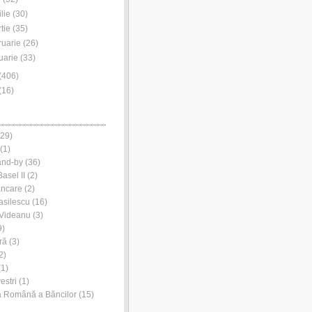
ilie
(
30
)
tie
(
35
)
ruarie
(
26
)
uarie
(
33
)
(
406
)
(
16
)
29)
(1)
and-by
(36)
asel II
(2)
ancare
(2)
asilescu
(16)
 Videanu
(3)
9)
ră
(3)
2)
1)
estri
(1)
a Română a Băncilor
(15)