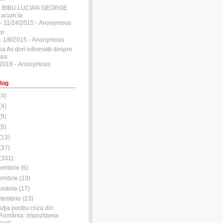
E BIBU LUCIAN GEORGE
 acum la
- 11/24/2015
- Anonymous
or
- 1/8/2015
- Anonymous
ua As dori informatii despre
tea
/2016
- Anonymous
log
(
4
)
(
4
)
(
9
)
(
6
)
(
13
)
(
37
)
(
331
)
cembrie
(
6
)
embrie
(
13
)
ombrie
(
17
)
tembrie
(
23
)
uţia pentru criza din
România: impozitarea