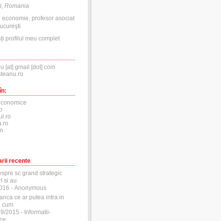
i, Romania
n economie, profesor asociat
ucureşti
ți profilul meu complet
nu [at] gmail [dot] com
steanu.ro
în:
economice
o
ul.ro
.ro
m
rii recente
espre sc grand strategic
l si au
2016
- Anonymous
anca ce ar putea intra in
si cum
29/2015
- Informatii-
ce