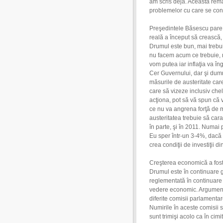
am scris deja. Această rem
problemelor cu care se co
Preşedintele Băsescu pare 
reală a început să crească, 
Drumul este bun, mai trebui
nu facem acum ce trebuie, n
vom putea iar inflaţia va îng
Cer Guvernului, dar şi dumne
măsurile de austeritate care
care să vizeze inclusiv chel
acţiona, pot să vă spun că
ce nu va angrena forţă de 
austeritatea trebuie să car
în parte, şi în 2011. Numai
Eu sper într-un 3-4%, dacă
crea condiţii de investiţii di
Creşterea economică a fost 
Drumul este în continuare g
reglementată în continuare d
vedere economic. Argumentu
diferite comisii parlamenta
Numirile în aceste comisii se
sunt trimişi acolo ca în cimit