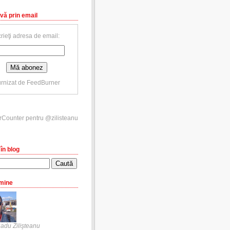
vă prin email
rieţi adresa de email:
rnizat de
FeedBurner
în blog
mine
adu Zilişteanu