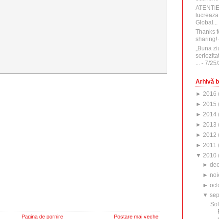
ATENTI
lucreaza
Global...
Thanks f
sharing!
„Buna zi
seriozita
...
- 7/25
Arhivă b
►
2016
►
2015
►
2014
►
2013
►
2012
►
2011
▼
2010
►
de
►
noi
►
oct
▼
sep
Sol
Pagina de pornire
Postare mai veche