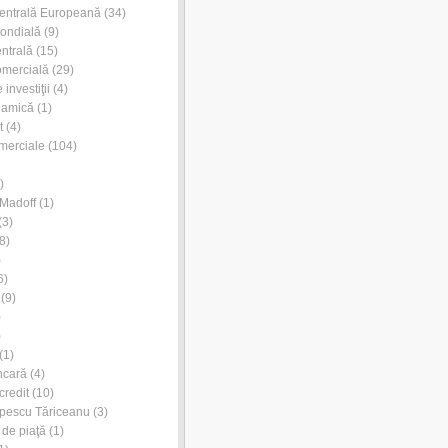
entrală Europeană
(34)
ondială
(9)
ntrală
(15)
omercială
(29)
investiţii
(4)
lamică
(1)
t
(4)
merciale
(104)
)
Madoff
(1)
(3)
8)
)
6)
(9)
)
)
(1)
ncară
(4)
credit
(10)
pescu Tăriceanu
(3)
 de piaţă
(1)