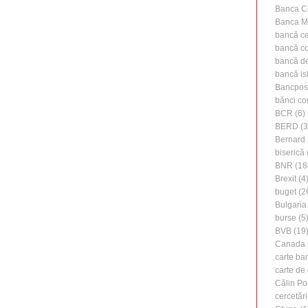
Banca C
Banca M
bancă ce
bancă c
bancă de 
bancă is
Bancpos
bănci co
BCR
(6)
BERD
(3
Bernard 
biserică
BNR
(18
Brexit
(4
buget
(2
Bulgaria
burse
(5
BVB
(19
Canada
carte ba
carte de 
Călin Po
cercetări