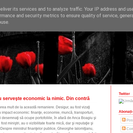
ONOMICE
liver its services and to analyze traffic. Your IP address and us
opinii economice
rmance and security metrics to ensure quality of service, gene
buse.
zilisteanu.ro
Twitter
 serveşte economic la nimic. Din contră
rea mult de la această remaniere. Desigur, au fost vizaţi
Abonați-
 cu impact economic: finanţe, economie, muncă, transporturi,
ei desemnaţi să ocupe portofoliile, în afară de Anca Boagiu şi
Post
ost miniştri, au o vizibilitate foarte mică, dar şi reputaţie şi
 Despre ministrul finanţelor publice, Gheorghe Ialomiţianu,
Com