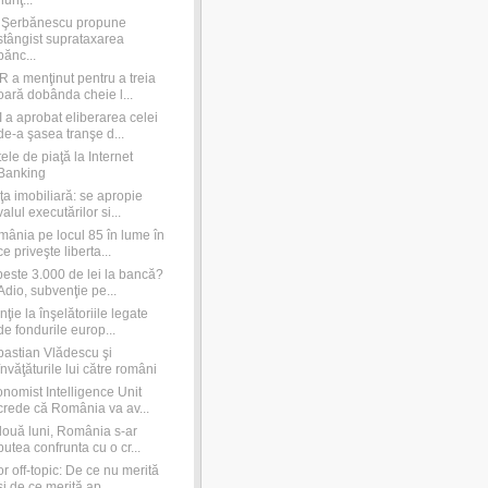
nunţ...
e Şerbănescu propune
stângist suprataxarea
bănc...
 a menţinut pentru a treia
oară dobânda cheie l...
 a aprobat eliberarea celei
de-a şasea tranşe d...
ele de piaţă la Internet
Banking
ţa imobiliară: se apropie
valul executărilor si...
ânia pe locul 85 în lume în
ce priveşte liberta...
peste 3.000 de lei la bancă?
Adio, subvenţie pe...
nţie la înşelătoriile legate
de fondurile europ...
astian Vlădescu şi
învăţăturile lui către români
nomist Intelligence Unit
crede că România va av...
două luni, România s-ar
putea confrunta cu o cr...
r off-topic: De ce nu merită
şi de ce merită ap...