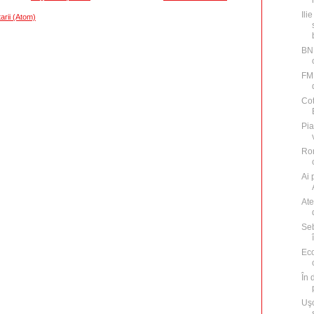
Ili
arii (Atom)
BNR
FMI
Cot
Pia
Rom
Ai 
Ate
Seb
Eco
În 
Uşo