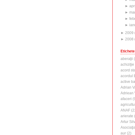
►
apr
►
mar
►
feb
►
ian
►
2009
►
2008
Etichete
aberaţii
(
achiziţie
acord st
acordul B
active b
Adrian V
Adriean
afaceri
(
agricultu
ANAF
(2
arierate
(
Artur Silv
Asociaţi
aur
(2)