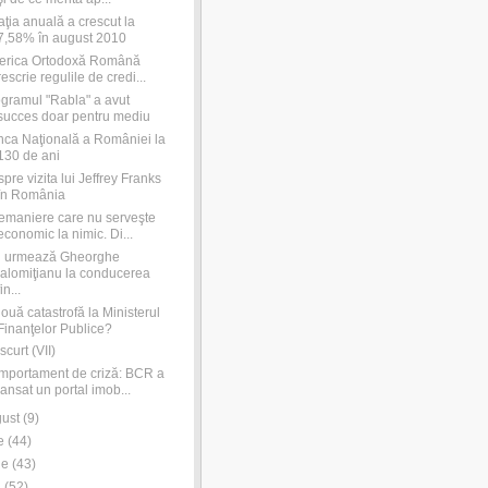
laţia anuală a crescut la
7,58% în august 2010
erica Ortodoxă Română
rescrie regulile de credi...
gramul "Rabla" a avut
succes doar pentru mediu
ca Naţională a României la
130 de ani
pre vizita lui Jeffrey Franks
în România
emaniere care nu serveşte
economic la nimic. Di...
i urmează Gheorghe
Ialomiţianu la conducerea
fin...
ouă catastrofă la Ministerul
Finanţelor Publice?
scurt (VII)
portament de criză: BCR a
lansat un portal imob...
ust
(
9
)
e
(
44
)
ie
(
43
)
i
(
52
)