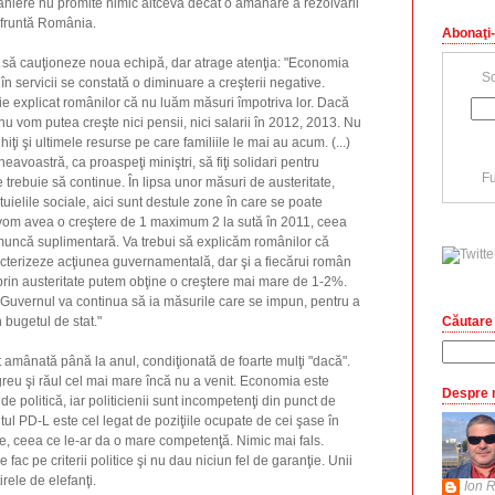
aniere nu promite nimic altceva decât o amânare a rezolvării
nfruntă România.
Abonaţi-
să cauţioneze noua echipă, dar atrage atenţia: "Economia
Sc
în servicii se constată o diminuare a creşterii negative.
e explicat românilor că nu luăm măsuri împotriva lor. Dacă
u vom putea creşte nici pensii, nici salarii în 2012, 2013. Nu
hiţi şi ultimele resurse pe care familiile le mai au acum. (...)
avoastră, ca proaspeţi miniştri, să fiţi solidari pentru
Fu
 trebuie să continue. În lipsa unor măsuri de austeritate,
tuielile sociale, aici sunt destule zone în care se poate
 vom avea o creştere de 1 maximum 2 la sută în 2011, ceea
muncă suplimentară. Va trebui să explicăm românilor că
acterizeze acţiunea guvernamentală, dar şi a fiecărui român
 prin austeritate putem obţine o creştere mai mare de 1-2%.
 Guvernul va continua să ia măsurile care se impun, pentru a
Căutare 
n bugetul de stat."
amânată până la anul, condiţionată de foarte mulţi "dacă".
reu şi răul cel mai mare încă nu a venit. Economia este
Despre 
e politică, iar politicienii sunt incompetenţi din punct de
l PD-L este cel legat de poziţiile ocupate de cei şase în
re, ceea ce le-ar da o mare competenţă. Nimic mai fals.
 fac pe criterii politice şi nu dau niciun fel de garanţie. Unii
irele de elefanţi.
Ion R