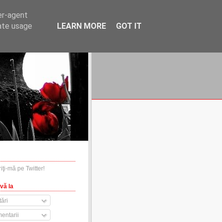
er-agent
rate usage
LEARN MORE
GOT IT
financiare.ro
contact
vă la
ări
entarii