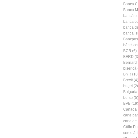
Banca C
Banca M
bancă ce
bancă c
bancă de 
bancă is
Bancpos
bănci co
BCR
(6)
BERD
(3
Bernard 
biserică
BNR
(18
Brexit
(4
buget
(2
Bulgaria
burse
(5
BVB
(19
Canada
carte ba
carte de 
Călin Po
cercetări