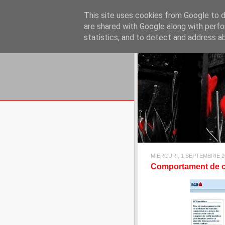
REFLECŢII EC
This site uses cookies from Google to de
blog de reflecţii, informaţii şi 
are shared with Google along with perfo
statistics, and to detect and address a
MIERCURI, 1 SEPTEMBRIE 2
Comportament de cri