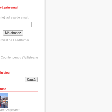
vă prin email
rieţi adresa de email:
rnizat de
FeedBurner
în blog
mine
adu Zilişteanu