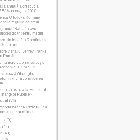
laţia anuală a crescut la
7,58% în august 2010
erica Ortodoxă Română
rescrie regulile de credi...
gramul "Rabla" a avut
succes doar pentru mediu
ca Naţională a României la
130 de ani
pre vizita lui Jeffrey Franks
în România
emaniere care nu serveşte
economic la nimic. Di...
i urmează Gheorghe
Ialomiţianu la conducerea
fin...
ouă catastrofă la Ministerul
Finanţelor Publice?
scurt (VII)
portament de criză: BCR a
lansat un portal imob...
ust
(
9
)
e
(
44
)
ie
(
43
)
i
(
52
)