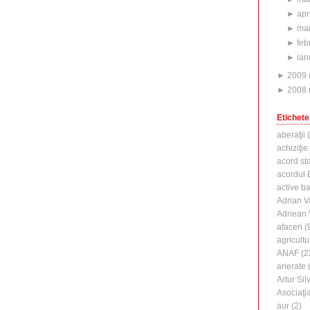
►
apr
►
mar
►
feb
►
ian
►
2009
►
2008
Etichete
aberaţii
(
achiziţie
acord st
acordul B
active b
Adrian V
Adriean
afaceri
(
agricultu
ANAF
(2
arierate
(
Artur Silv
Asociaţi
aur
(2)