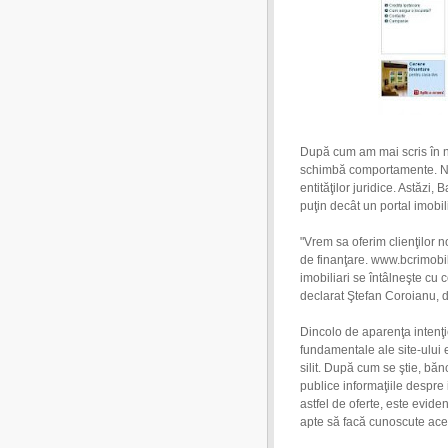
După cum am mai scris în ne
schimbă comportamente. Nu 
entităţilor juridice. Astăzi
puţin decât un portal imobil
"Vrem sa oferim clienţilor no
de finanţare. www.bcrimobili
imobiliari se întâlneşte cu 
declarat Ştefan Coroianu, di
Dincolo de aparenţa intenţie
fundamentale ale site-ului 
silit. După cum se ştie, băn
publice informaţiile despre
astfel de oferte, este evid
apte să facă cunoscute aces