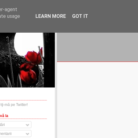
er-agent
rate usage
LEARN MORE
GOT IT
financiare.ro
contact
vă la
ări
entarii