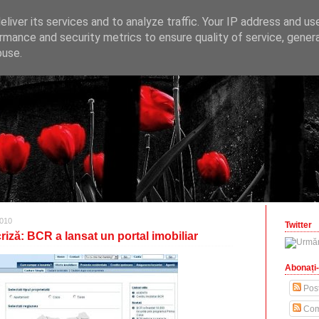
ONOMICE
liver its services and to analyze traffic. Your IP address and us
opinii economice
rmance and security metrics to ensure quality of service, gene
buse.
zilisteanu.ro
010
Twitter
ză: BCR a lansat un portal imobiliar
Abonați-
Post
Com