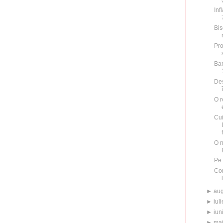
Inf
Bis
Pro
Ban
Des
O r
Cu
O n
Pe 
Com
►
aug
►
iuli
►
iun
►
ma