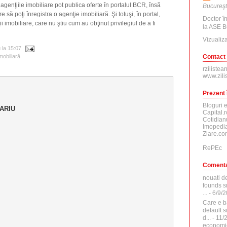
, agenţiile imobiliare pot publica oferte în portalul BCR, însă
Bucureşt
re să poţi înregistra o agenţie imobiliară. Şi totuşi, în portal,
Doctor î
i imobiliare, care nu ştiu cum au obţinut privilegiul de a fi
la ASE B
Vizualiza
u
la
15:07
Contact
imobiliară
rzilistea
www.zili
Prezent 
Bloguri 
ARIU
Capital.r
Cotidian
Imopedia
Ziare.co
RePEc
Comenta
nouati d
founds sr
...
- 6/9/
Care e b
default 
d...
- 11/
economi