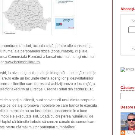
Abonaţi-
Sc
numărate rânduri, actuala criză, printre alte consecinţe,
Fu
numai ale persoanelor fizice (consumatori), ci şi ale
, Banca Comercială Română a lansat nici mai mult şi nici mai
iar,
www.bcrimobiliare.ro
.
ştri, la nivel naţional, o soluţie integrată – locuinţă + soluţie
are.ro este un loc unde oferta agenţiilor şi dezvoltatorilor
cererea clienţilor care doresc să achiziţioneze o locuinţă", a
Căutare 
rector executiv al Direcţiei Credite Retail din cadrul BCR.
i de a sprijini clienţii, sunt convins că unul dintre scopurile
este cel de a-şi promova imobilele pe care banca le execută
Despre 
cile comerciale nu au fost deloc transparente în a face
 imobilele executate silit. Odată cu creşterea numărului de
ent faptul că băncile trebuie să creeze canale de comunicare
te oferte cât mai multor potenţiali cumpărători.
Ion R