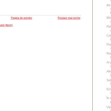
Ili
BNR
Pagina de pornire
Postare mai veche
arii (Atom)
FMI
Cot
Pia
Rom
Ai 
Ate
Seb
Eco
În 
Uşo