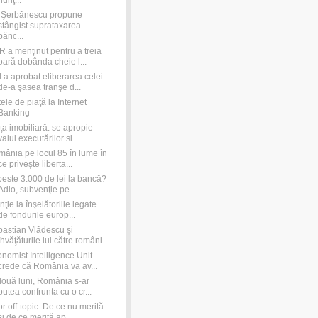
nunţ...
e Şerbănescu propune
stângist suprataxarea
bănc...
 a menţinut pentru a treia
oară dobânda cheie l...
 a aprobat eliberarea celei
de-a şasea tranşe d...
ele de piaţă la Internet
Banking
ţa imobiliară: se apropie
valul executărilor si...
ânia pe locul 85 în lume în
ce priveşte liberta...
peste 3.000 de lei la bancă?
Adio, subvenţie pe...
nţie la înşelătoriile legate
de fondurile europ...
astian Vlădescu şi
învăţăturile lui către români
nomist Intelligence Unit
crede că România va av...
două luni, România s-ar
putea confrunta cu o cr...
r off-topic: De ce nu merită
şi de ce merită ap...