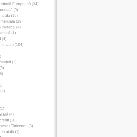
entrală Europeană
(34)
ondială
(9)
ntrală
(15)
omercială
(29)
investiţii
(4)
lamică
(1)
t
(4)
merciale
(104)
)
Madoff
(1)
(3)
8)
)
6)
(9)
)
)
(1)
ncară
(4)
credit
(10)
pescu Tăriceanu
(3)
 de piaţă
(1)