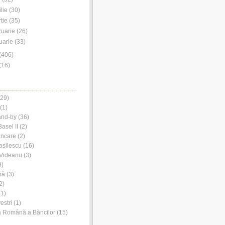
ilie
(
30
)
tie
(
35
)
ruarie
(
26
)
uarie
(
33
)
(
406
)
(
16
)
29)
(1)
and-by
(36)
asel II
(2)
ancare
(2)
asilescu
(16)
 Videanu
(3)
9)
ră
(3)
2)
1)
estri
(1)
a Română a Băncilor
(15)