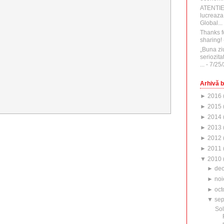
ATENTI
lucreaza
Global...
Thanks f
sharing!
„Buna zi
seriozita
...
- 7/25
Arhivă b
►
2016
►
2015
►
2014
►
2013
►
2012
►
2011
▼
2010
►
de
►
noi
►
oct
▼
sep
Sol