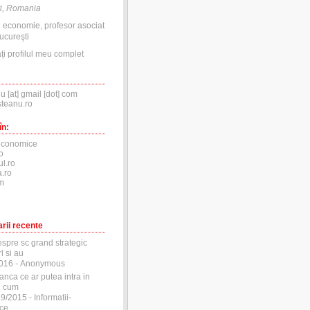
i, Romania
n economie, profesor asociat
ucureşti
ți profilul meu complet
nu [at] gmail [dot] com
steanu.ro
în:
economice
o
ul.ro
.ro
m
rii recente
espre sc grand strategic
l si au
2016
- Anonymous
anca ce ar putea intra in
si cum
29/2015
- Informatii-
ce