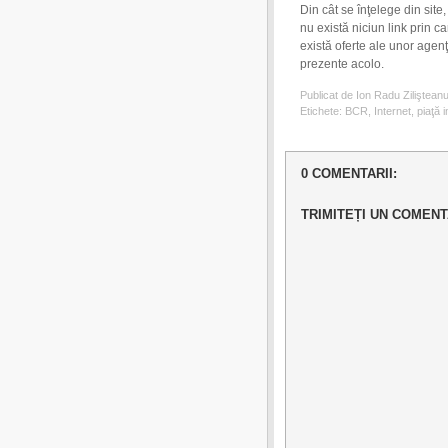
Din cât se înţelege din site
nu există niciun link prin ca
există oferte ale unor agenţi
prezente acolo.
Publicat de Ion Radu Ziliştean
Etichete:
BCR
,
Internet
,
piaţă 
0 COMENTARII:
TRIMITEȚI UN COMENT