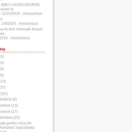
E BIBU LUCIAN GEORGE
 acum la
- 11/24/2015
- Anonymous
or
- 1/8/2015
- Anonymous
ua As dori informatii despre
tea
/2016
- Anonymous
log
(
4
)
(
4
)
(
9
)
(
6
)
(
13
)
(
37
)
(
331
)
cembrie
(
6
)
embrie
(
13
)
ombrie
(
17
)
tembrie
(
23
)
uţia pentru criza din
România: impozitarea