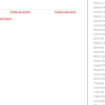
Banca C
Banca M
Pagina de pornire
Postare mai veche
bancă ce
bancă c
arii (Atom)
bancă de 
bancă is
Bancpos
bănci co
BCR
(6)
BERD
(3
Bernard 
biserică
BNR
(18
Brexit
(4
buget
(2
Bulgaria
burse
(5
BVB
(19
Canada
carte ba
carte de 
Călin Po
cercetări