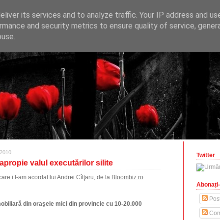
ONOMICE
liver its services and to analyze traffic. Your IP address and us
opinii economice
rmance and security metrics to ensure quality of service, gene
buse.
zilisteanu.ro
2010
Twitter
apropie valul executărilor silite
are i l-am acordat lui Andrei Cîlţaru, de la
Bloombiz.ro
.
Abonați-
Post
obiliară din oraşele mici din provincie cu 10-20.000
Com