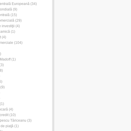
entrală Europeană
(34)
ondială
(9)
ntrală
(15)
omercială
(29)
investiţii
(4)
lamică
(1)
t
(4)
merciale
(104)
)
Madoff
(1)
(3)
8)
)
6)
(9)
)
)
(1)
ncară
(4)
credit
(10)
pescu Tăriceanu
(3)
 de piaţă
(1)