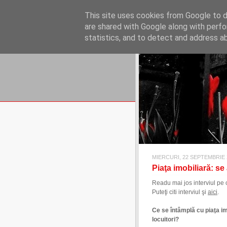
REFLECŢII EC
This site uses cookies from Google to de
blog de reflecţii, informaţii şi 
are shared with Google along with perfo
statistics, and to detect and address a
MIERCURI, 22 SEPTEMBRIE 
Piaţa imobiliară: se 
Readu mai jos interviul pe c
Puteţi citi interviul şi
aici
.
Ce se întâmplă cu piaţa im
locuitori?