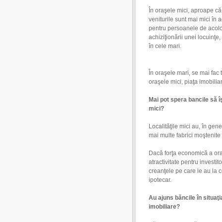
În oraşele mici, aproape că 
veniturile sunt mai mici în a
pentru persoanele de acolo
achiziţionării unei locuinţe
în cele mari.
În oraşele mari, se mai fac t
oraşele mici, piaţa imobilia
Mai pot spera bancile să î
mici?
Localităţile mici au, în gen
mai multe fabrici moştenite
Dacă forţa economică a oraş
atractivitate pentru investi
creanţele pe care le au la c
ipotecar.
Au ajuns băncile în situaţ
imobiliare?