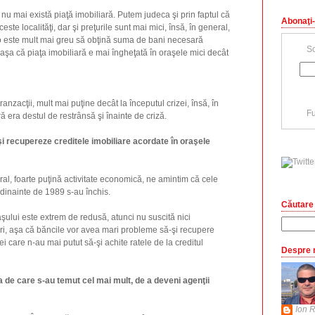
nu mai există piaţă imobiliară. Putem judeca şi prin faptul că
Abonaţi-
ceste localităţi, dar şi preţurile sunt mai mici, însă, în general,
 este mult mai greu să obţină suma de bani necesară
Sc
, aşa că piaţa imobiliară e mai îngheţată în oraşele mici decât
ranzacţii, mult mai puţine decât la începutul crizei, însă, în
Fu
ră era destul de restrânsă şi înainte de criză.
şi recupereze creditele imobiliare acordate în oraşele
eral, foarte puţină activitate economică, ne amintim că cele
 dinainte de 1989 s-au închis.
Căutare 
ului este extrem de redusă, atunci nu suscită nici
tori, aşa că băncile vor avea mari probleme să-şi recupere
ei care n-au mai putut să-şi achite ratele de la creditul
Despre 
ia de care s-au temut cel mai mult, de a deveni agenţii
Ion R