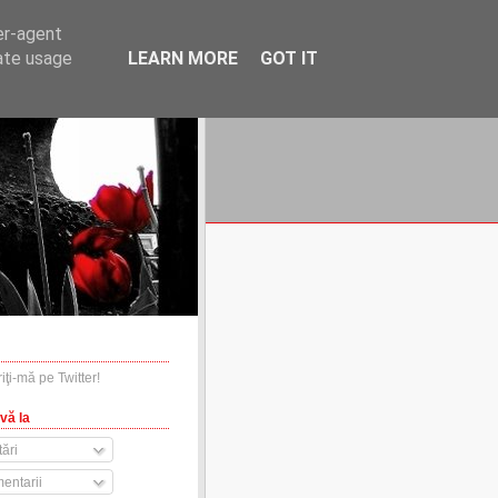
er-agent
rate usage
LEARN MORE
GOT IT
financiare.ro
contact
vă la
ări
entarii