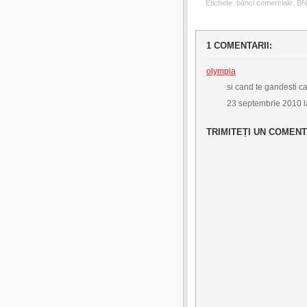
Etichete:
bănci comerciale
,
B
1 COMENTARII:
olympia
si cand te gandesti ca
23 septembrie 2010 l
TRIMITEȚI UN COMENT