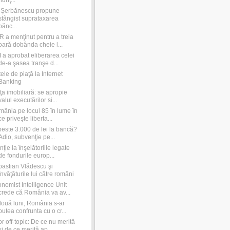
nunţ...
e Şerbănescu propune
stângist suprataxarea
bănc...
 a menţinut pentru a treia
oară dobânda cheie l...
 a aprobat eliberarea celei
de-a şasea tranşe d...
ele de piaţă la Internet
Banking
ţa imobiliară: se apropie
valul executărilor si...
ânia pe locul 85 în lume în
ce priveşte liberta...
peste 3.000 de lei la bancă?
Adio, subvenţie pe...
nţie la înşelătoriile legate
de fondurile europ...
astian Vlădescu şi
învăţăturile lui către români
nomist Intelligence Unit
crede că România va av...
două luni, România s-ar
putea confrunta cu o cr...
r off-topic: De ce nu merită
şi de ce merită ap...