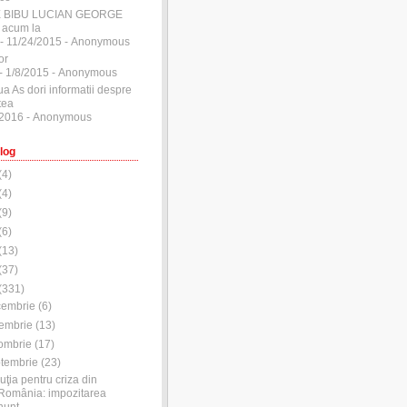
E BIBU LUCIAN GEORGE
 acum la
- 11/24/2015
- Anonymous
or
- 1/8/2015
- Anonymous
ua As dori informatii despre
tea
/2016
- Anonymous
log
(
4
)
(
4
)
(
9
)
(
6
)
(
13
)
(
37
)
(
331
)
cembrie
(
6
)
embrie
(
13
)
ombrie
(
17
)
tembrie
(
23
)
uţia pentru criza din
România: impozitarea