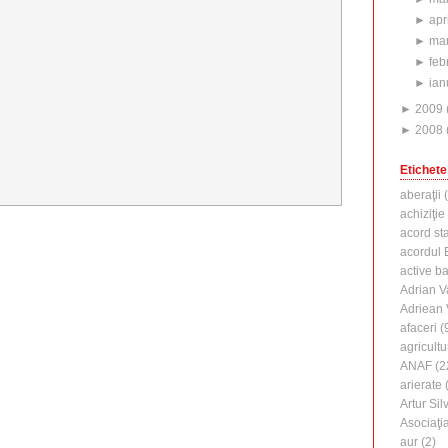
►
apr
►
mar
►
feb
►
ian
►
2009
►
2008
Etichete
aberaţii
(
achiziţie
acord st
acordul B
active b
Adrian V
Adriean
afaceri
(
agricultu
ANAF
(2
arierate
(
Artur Silv
Asociaţi
aur
(2)