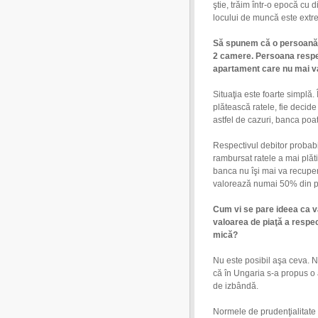
ştie, trăim într-o epocă cu d
locului de muncă este extr
Să spunem că o persoană 
2 camere. Persoana respect
apartament care nu mai va
Situaţia este foarte simplă.
plătească ratele, fie decide
astfel de cazuri, banca poat
Respectivul debitor probabil
rambursat ratele a mai plăti
banca nu îşi mai va recuper
valorează numai 50% din pre
Cum vi se pare ideea ca va
valoarea de piaţă a respect
mică?
Nu este posibil aşa ceva. N
că în Ungaria s-a propus o
de izbândă.
Normele de prudenţialitate