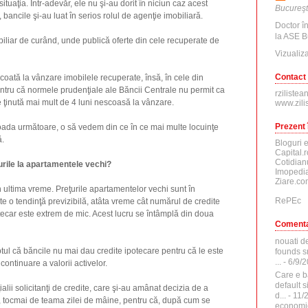
ituaţia. Într-adevăr, ele nu şi-au dorit în niciun caz acest
Bucureşt
, bancile şi-au luat în serios rolul de agenţie imobiliară.
Doctor î
la ASE B
iliar de curând, unde publică oferte din cele recuperate de
Vizualiza
Contact
 scoată la vânzare imobilele recuperate, însă, în cele din
pentru că normele prudenţiale ale Băncii Centrale nu permit ca
rzilistea
ie ţinută mai mult de 4 luni nescoasă la vânzare.
www.zili
Prezent 
ada următoare, o să vedem din ce în ce mai multe locuinţe
ă.
Bloguri 
Capital.r
Cotidian
urile la apartamentele vechi?
Imopedia
Ziare.co
 în ultima vreme. Preţurile apartamentelor vechi sunt în
RePEc
te o tendinţă previzibilă, atâta vreme cât numărul de credite
ecar este extrem de mic. Acest lucru se întâmplă din doua
Comenta
nouati d
ul că băncile nu mai dau credite ipotecare pentru că le este
founds sr
...
- 6/9/
continuare a valorii activelor.
Care e b
default 
alii solicitanţi de credite, care şi-au amânat decizia de a
d...
- 11/
r, tocmai de teama zilei de mâine, pentru că, după cum se
economi