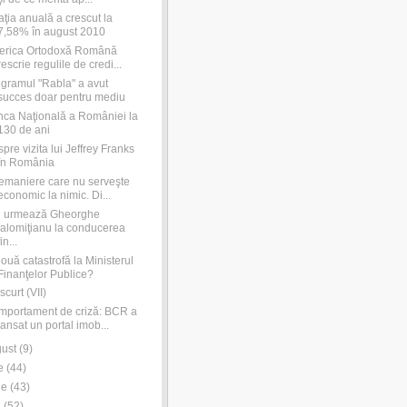
laţia anuală a crescut la
7,58% în august 2010
erica Ortodoxă Română
rescrie regulile de credi...
gramul "Rabla" a avut
succes doar pentru mediu
ca Naţională a României la
130 de ani
pre vizita lui Jeffrey Franks
în România
emaniere care nu serveşte
economic la nimic. Di...
i urmează Gheorghe
Ialomiţianu la conducerea
fin...
ouă catastrofă la Ministerul
Finanţelor Publice?
scurt (VII)
portament de criză: BCR a
lansat un portal imob...
ust
(
9
)
e
(
44
)
ie
(
43
)
i
(
52
)