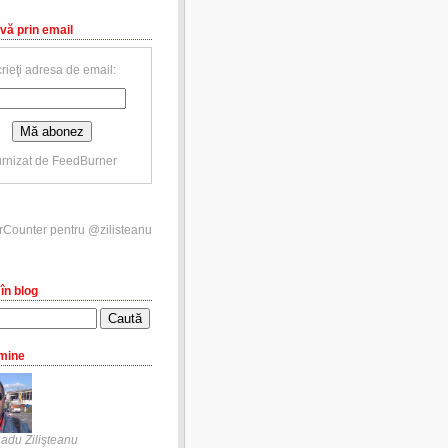
vă prin email
rieţi adresa de email:
rnizat de
FeedBurner
în blog
mine
adu Zilişteanu