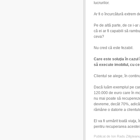
lucrurilor.
Ar fi o încurcătură extrem d
Pe de altă parte, de ce i-ar
că ei ar fi capabili să ram
ceva?
Nu cred că este fezabil.
Care este soluţia în cazul
să execute imobilul, cu ce
Clientul se alege, în contin
Dacă luăm exemplul pe car
120.000 de euro care în mo
nu mai poate să recuperez
devreme, decât 70%, adică 
rămâne o datorie a clientul
El va fi urmărit toată viaţa,
pentru recuperarea aceste
Publicat de Ion Radu Ziliştean