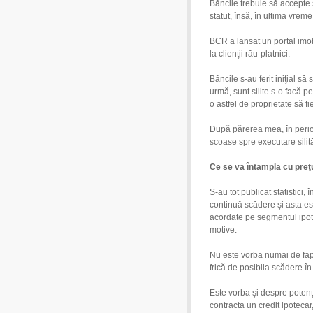
Băncile trebuie să accepte s
statut, însă, în ultima vreme
BCR a lansat un portal imob
la clienţii rău-platnici.
Băncile s-au ferit iniţial să
urmă, sunt silite s-o facă 
o astfel de proprietate să f
După părerea mea, în perio
scoase spre executare silit
Ce se va întampla cu preţ
S-au tot publicat statistici,
continuă scădere şi asta es
acordate pe segmentul ipot
motive.
Nu este vorba numai de fapt
frică de posibila scădere în 
Este vorba şi despre potenţi
contracta un credit ipoteca