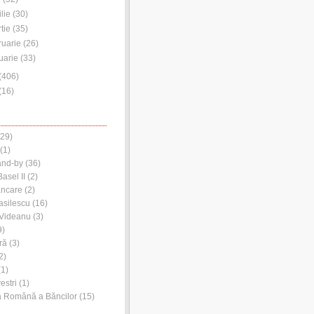
ilie
(
30
)
tie
(
35
)
ruarie
(
26
)
uarie
(
33
)
(
406
)
(
16
)
29)
(1)
and-by
(36)
asel II
(2)
ancare
(2)
asilescu
(16)
 Videanu
(3)
9)
ră
(3)
2)
1)
estri
(1)
a Română a Băncilor
(15)