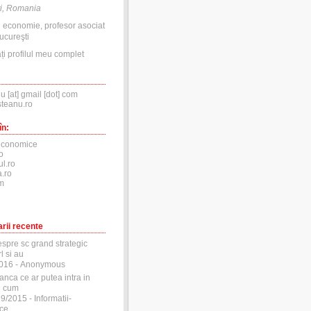
i, Romania
n economie, profesor asociat
ucureşti
ți profilul meu complet
nu [at] gmail [dot] com
steanu.ro
în:
economice
o
ul.ro
.ro
m
rii recente
espre sc grand strategic
l si au
2016
- Anonymous
anca ce ar putea intra in
si cum
29/2015
- Informatii-
ce