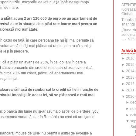
isponibilizări, micşorări de lefuri, aşa încât nesiguranţa
ATENTI
em de mare.
lucreaza
Global...
a plătit acum 2 ani 120.000 de euro pe un apartament de
Thanks f
ivă este în situaţia de a plăti rate foarte mari pentru un
sharing!
lorează nici jumătate.
„Buna zi
seriozita
...
- 7/25
 În cazul de faţă, în care persoana fie nu îşi mai permite să
 voluntar să nu îşi mai plătească ratele, pentru că sunt şi
Arhivă b
e ieşi în pierdere.
►
2016
 că a plătit un avans de 25%, în cei doi ani în care a
►
2015
t câteva procente din creditul respectiv şi este evident că
►
2014
a circa 70% din credit, pentru că apartamentul mai
►
2013
ţul iniţial.
►
2012
loarea rămasă de rambursat la credit să fie în funcţie de
►
2011
ivului imobil şi, în acest fel, să se plătească o rată mai
▼
2010
►
de
►
noi
icio bancă din lume nu şi-ar asuma o astfel de pierdere. Ştiu
►
oct
 asemenea variantă, dar în România nu cred că are şanse
▼
sep
Sol
 bancară impuse de BNR nu permit o astfel de evoluţie a