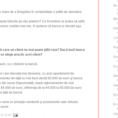
Ili
e mare de a înregistra în contabilitate o astfel de abordare.
BNR
 ajuta băncile pe rău-platnici? Ce încredere ar putea să aibă
burseze creditul mai mic, în ipoteza că banca ar decide aşa
FMI
Cot
Pia
 în care un client nu mai poate plăti rata? Dacă lasă banca
 se alege practic acel client?
Rom
uare, cu o datorie la bancă.
Ai 
e l-am discutat mai devreme, cu acel apartament de
Ate
mentul de faţă nu mai face decât 60.000 de euro şi banca
e din suma împrumutată, după raţionamentul de mai
Seb
84.000 de euro, diferenţa de la 84.000 la 60.000 de euro
ui faţă de bancă.
Eco
 în ceea ce priveşte veniturile şi posesiunile sale viitoare,
În 
i sume.
Uşo
u
la
10:40