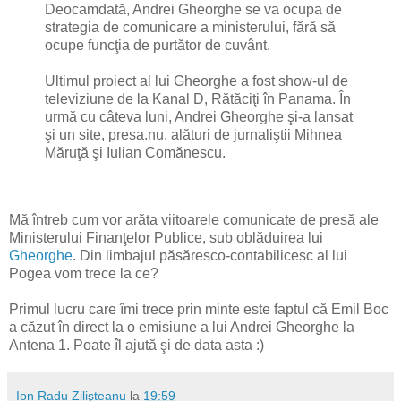
Deocamdată, Andrei Gheorghe se va ocupa de
strategia de comunicare a ministerului, fără să
ocupe funcţia de purtător de cuvânt.
Ultimul proiect al lui Gheorghe a fost show-ul de
televiziune de la Kanal D, Rătăciţi în Panama. În
urmă cu câteva luni, Andrei Gheorghe şi-a lansat
şi un site, presa.nu, alături de jurnaliştii Mihnea
Măruţă şi Iulian Comănescu.
Mă întreb cum vor arăta viitoarele comunicate de presă ale
Ministerului Finanţelor Publice, sub oblăduirea lui
Gheorghe
. Din limbajul păsăresco-contabilicesc al lui
Pogea vom trece la ce?
Primul lucru care îmi trece prin minte este faptul că Emil Boc
a căzut în direct la o emisiune a lui Andrei Gheorghe la
Antena 1. Poate îl ajută şi de data asta :)
Ion Radu Zilişteanu
la
19:59