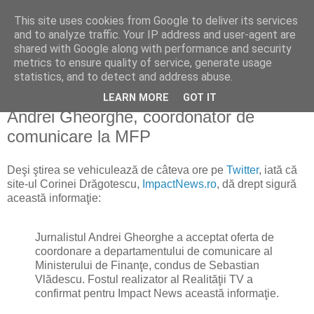
This site uses cookies from Google to deliver its services
Reflecţii economice
and to analyze traffic. Your IP address and user-agent are
shared with Google along with performance and security
metrics to ensure quality of service, generate usage
blog de reflecţii, informaţii şi opinii economice
statistics, and to detect and address abuse.
LEARN MORE
GOT IT
luni, 4 ianuarie 2010
Andrei Gheorghe, coordonator de
comunicare la MFP
Deşi ştirea se vehiculează de câteva ore pe
Twitter
, iată că
site-ul Corinei Drăgotescu,
ImpactNews.ro
, dă drept sigură
această informaţie:
Jurnalistul Andrei Gheorghe a acceptat oferta de
coordonare a departamentului de comunicare al
Ministerului de Finanţe, condus de Sebastian
Vlădescu. Fostul realizator al Realităţii TV a
confirmat pentru Impact News această informaţie.