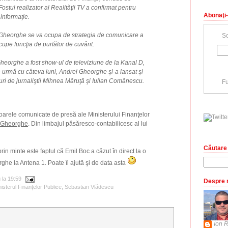
stul realizator al Realităţii TV a confirmat pentru
Abonaţi-
informaţie.
heorghe se va ocupa de strategia de comunicare a
Sc
ocupe funcţia de purtător de cuvânt.
 Gheorghe a fost show-ul de televiziune de la Kanal D,
n urmă cu câteva luni, Andrei Gheorghe şi-a lansat şi
turi de jurnaliştii Mihnea Măruţă şi Iulian Comănescu.
Fu
toarele comunicate de presă ale Ministerului Finanţelor
Gheorghe
. Din limbajul păsăresco-contabilicesc al lui
Căutare 
prin minte este faptul că Emil Boc a căzut în direct la o
ghe la Antena 1. Poate îl ajută şi de data asta
u
la
19:59
Despre 
isterul Finanţelor Publice
,
Sebastian Vlădescu
Ion R