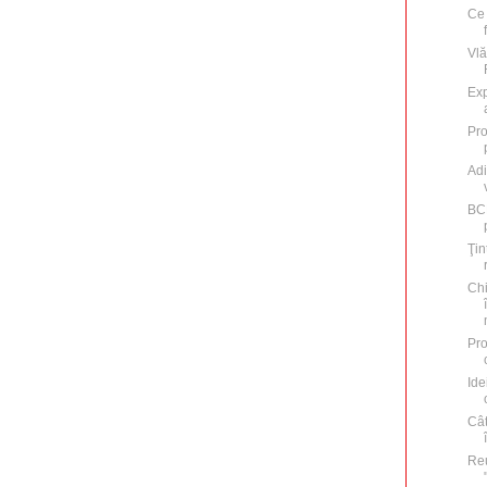
Ce 
Vlă
Exp
Pro
Adi
BC
Ţin
Chi
Pro
Ide
Cât
Re