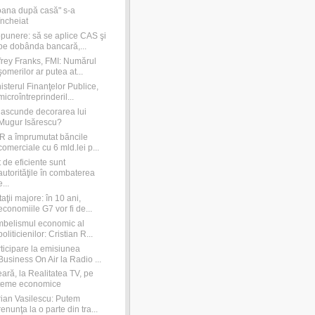
ana după casă" s-a
încheiat
punere: să se aplice CAS şi
pe dobânda bancară,...
frey Franks, FMI: Numărul
şomerilor ar putea at...
isterul Finanţelor Publice,
microîntreprinderil...
ascunde decorarea lui
Mugur Isărescu?
 a împrumutat băncile
comerciale cu 6 mld.lei p...
 de eficiente sunt
autorităţile în combaterea
e...
aţii majore: în 10 ani,
economiile G7 vor fi de...
belismul economic al
politicienilor: Cristian R...
ticipare la emisiunea
Business On Air la Radio ...
ară, la Realitatea TV, pe
teme economice
ian Vasilescu: Putem
renunţa la o parte din tra...