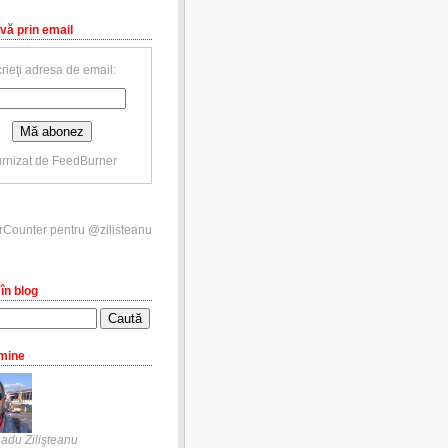
vă prin email
rieţi adresa de email:
rnizat de
FeedBurner
în blog
mine
adu Zilişteanu