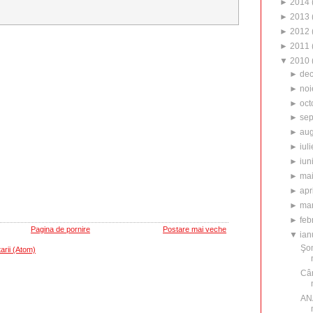
►
2014
►
2013
►
2012
►
2011
▼
2010
►
de
►
noi
►
oct
►
sep
►
aug
►
iuli
►
iun
►
ma
►
apr
►
mar
►
feb
Pagina de pornire
Postare mai veche
▼
ian
Şom
arii (Atom)
Cân
ANA