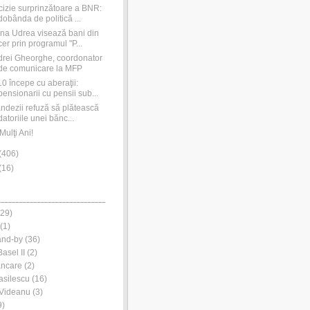
izie surprinzătoare a BNR:
dobânda de politică ...
na Udrea visează bani din
cer prin programul "P...
rei Gheorghe, coordonator
de comunicare la MFP
0 începe cu aberaţii:
pensionarii cu pensii sub...
andezii refuză să plătească
datoriile unei bănc...
Mulţi Ani!
(
406
)
(
16
)
29)
(1)
and-by
(36)
asel II
(2)
ancare
(2)
asilescu
(16)
 Videanu
(3)
9)