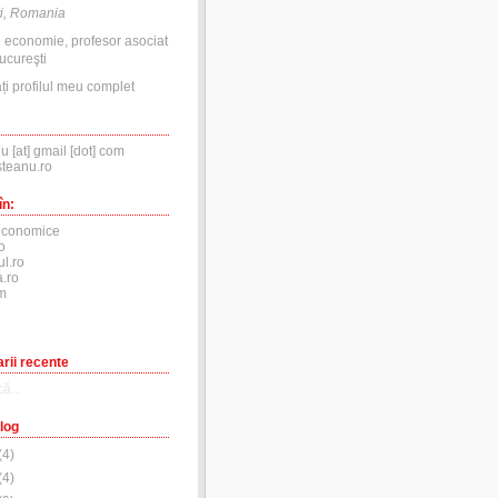
i, Romania
n economie, profesor asociat
ucureşti
ți profilul meu complet
nu [at] gmail [dot] com
steanu.ro
în:
economice
o
ul.ro
.ro
m
rii recente
ă...
log
(
4
)
(
4
)