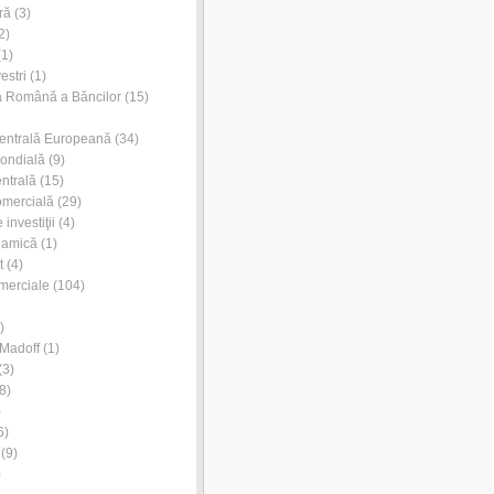
ră
(3)
2)
1)
estri
(1)
a Română a Băncilor
(15)
entrală Europeană
(34)
ondială
(9)
ntrală
(15)
omercială
(29)
investiţii
(4)
lamică
(1)
t
(4)
merciale
(104)
)
Madoff
(1)
(3)
8)
)
6)
(9)
)