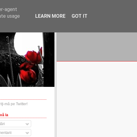
er-agent
rate usage
LEARN MORE
GOT IT
financiare.ro
contact
vă la
ări
entarii