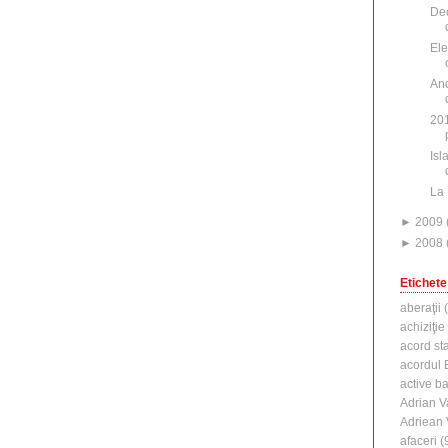
Dec
Ele
And
201
Isl
La 
►
2009
►
2008
Etichete
aberaţii
(
achiziţie
acord st
acordul B
active b
Adrian V
Adriean
afaceri
(