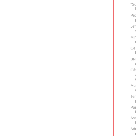
"Go
Pro
Jef
Min
Ce 
BNR
Cât
Mut
Tem
Par
Ase
Adr