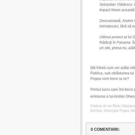
Sebastian Vlădescu. Fo
Impact News această 
Deocamdată, Andrei G
ministerului, fără să 
Ultimul proiect al lui
Rătăciţi în Panama. Î
un site, presa.nu, ală
Mă întreb cum vor arăta vii
Publice, sub oblăduirea lui
Pogea vom trece la ce?
Primul lucru care îmi trece 
emisiune a lui Andrei Gheor
Publicat de Ion Radu Ziliştean
Etichete:
Gheorghe Pogea
,
Min
0 COMENTARII: