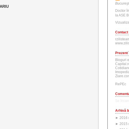
Bucureşt
ARIU
Doctor î
la ASE B
Vizualiza
Contact
rzilistea
www.zili
Prezent 
Bloguri 
Capital.r
Cotidian
Imopedia
Ziare.co
RePEc
Comenta
Se încarc
Arhivă b
►
2016
►
2015