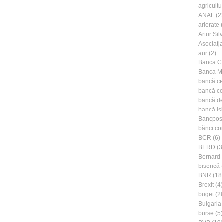
agricultu
ANAF
(2
arierate
(
Artur Silv
Asociaţi
aur
(2)
Banca C
Banca M
bancă ce
bancă c
bancă de 
bancă is
Bancpos
bănci co
BCR
(6)
BERD
(3
Bernard 
biserică
BNR
(18
Brexit
(4
buget
(2
Bulgaria
burse
(5