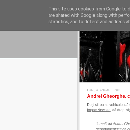
REFLECŢII EC
This site uses cookies from Google to de
blog de reflecţii, informaţii şi 
are shared with Google along with perfo
statistics, and to detect and address a
LUNI, 4 IANUARIE 2010
Andrei Gheorghe, 
Deşi ştirea se vehiculează
ImpactNews.ro
, dă drept s
Jurnalistul Andrei Gh
departamentului de co