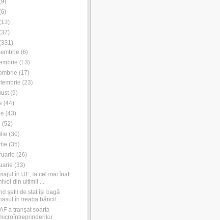
(
9
)
(
6
)
(
13
)
(
37
)
(
331
)
cembrie
(
6
)
embrie
(
13
)
ombrie
(
17
)
tembrie
(
23
)
ust
(
9
)
e
(
44
)
ie
(
43
)
i
(
52
)
ilie
(
30
)
tie
(
35
)
ruarie
(
26
)
uarie
(
33
)
ajul în UE, la cel mai înalt
nivel din ultimii ...
d şefii de stat îşi bagă
nasul în treaba băncil...
F a tranşat soarta
microîntreprinderilor