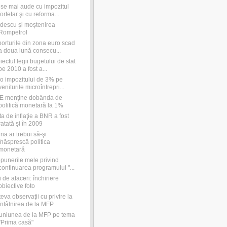
se mai aude cu impozitul
forfetar şi cu reforma...
descu şi moştenirea
Rompetrol
orturile din zona euro scad
a doua lună consecu...
iectul legii bugetului de stat
pe 2010 a fost a...
o impozitului de 3% pe
veniturile microîntrepri...
E menţine dobânda de
politică monetară la 1%
ta de inflaţie a BNR a fost
ratată şi în 2009
na ar trebui să-şi
înăsprescă politica
monetară
punerile mele privind
continuarea programului "...
i de afaceri: închiriere
obiective foto
eva observaţii cu privire la
întâlnirea de la MFP
uniunea de la MFP pe tema
"Prima casă"