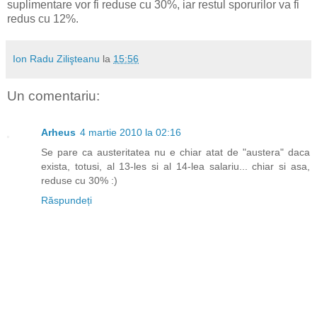
suplimentare vor fi reduse cu 30%, iar restul sporurilor va fi
redus cu 12%.
Ion Radu Zilişteanu
la
15:56
Un comentariu:
Arheus
4 martie 2010 la 02:16
Se pare ca austeritatea nu e chiar atat de "austera" daca
exista, totusi, al 13-les si al 14-lea salariu... chiar si asa,
reduse cu 30% :)
Răspundeți