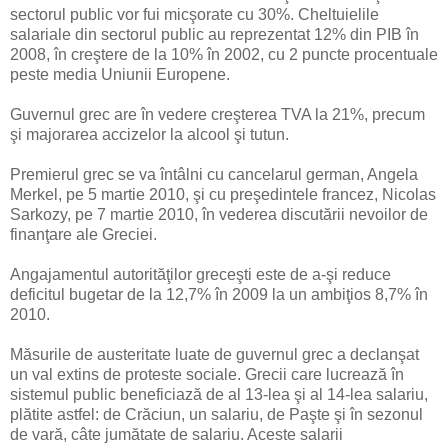
sectorul public vor fui micşorate cu 30%. Cheltuielile
salariale din sectorul public au reprezentat 12% din PIB în
2008, în creştere de la 10% în 2002, cu 2 puncte procentuale
peste media Uniunii Europene.
Guvernul grec are în vedere creşterea TVA la 21%, precum
şi majorarea accizelor la alcool şi tutun.
Premierul grec se va întâlni cu cancelarul german, Angela
Merkel, pe 5 martie 2010, şi cu preşedintele francez, Nicolas
Sarkozy, pe 7 martie 2010, în vederea discutării nevoilor de
finanţare ale Greciei.
Angajamentul autorităţilor greceşti este de a-şi reduce
deficitul bugetar de la 12,7% în 2009 la un ambiţios 8,7% în
2010.
Măsurile de austeritate luate de guvernul grec a declanşat
un val extins de proteste sociale. Grecii care lucrează în
sistemul public beneficiază de al 13-lea şi al 14-lea salariu,
plătite astfel: de Crăciun, un salariu, de Paşte şi în sezonul
de vară, câte jumătate de salariu. Aceste salarii