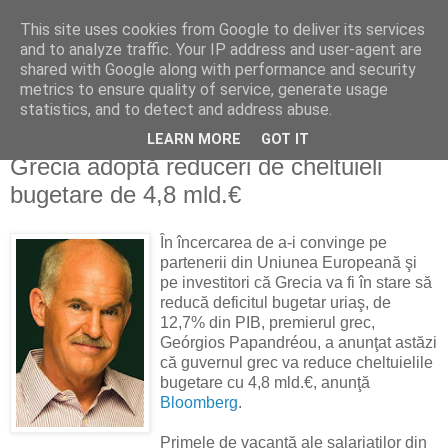
This site uses cookies from Google to deliver its services
Reflecţii economice
and to analyze traffic. Your IP address and user-agent are
shared with Google along with performance and security
metrics to ensure quality of service, generate usage
blog de reflecţii, informaţii şi opinii economice
statistics, and to detect and address abuse.
LEARN MORE
GOT IT
miercuri, 3 martie 2010
Grecia adoptă reduceri de cheltuieli
bugetare de 4,8 mld.€
În încercarea de a-i convinge pe
partenerii din Uniunea Europeană şi
pe investitori că Grecia va fi în stare să
reducă deficitul bugetar uriaş, de
12,7% din PIB, premierul grec,
Geórgios Papandréou, a anunţat astăzi
că guvernul grec va reduce cheltuielile
bugetare cu 4,8 mld.€, anunţă
Bloomberg
.
Primele de vacanţă ale salariaţilor din