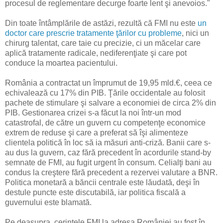
procesul de reglementare decurge foarte lent şi anevoios."
Din toate întâmplările de astăzi, rezultă că FMI nu este
un
doctor care prescrie tratamente ţărilor cu probleme
, nici un
chirurg talentat, care taie cu precizie, ci un măcelar care
aplică tratamente radicale, nediferenţiate şi care pot
conduce la moartea pacientului.
România a contractat un împrumut de 19,95 mld.€, ceea ce
echivalează cu 17% din PIB. Ţările occidentale au folosit
pachete de stimulare şi salvare a economiei de circa 2% din
PIB. Gestionarea crizei s-a făcut la noi într-un mod
catastrofal, de către un guvern cu competenţe economice
extrem de reduse şi care a preferat să îşi alimenteze
clientela politică în loc să ia măsuri anti-criză. Banii care s-
au dus la guvern, caz fără precedent în acordurile stand-by
semnate de FMI, au fugit urgent în consum. Celialţi bani au
condus la creştere fără precedent a rezervei valutare a BNR.
Politica monetară a băncii centrale este lăudată, deşi în
destule puncte este discutabilă, iar politica fiscală a
guvernului este blamată.
Pe deasupra, cerinţele FMI la adresa României au fost în