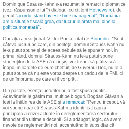
Dominique Strauss-Kahn s-a rezumat la remarci diplomatice
(vezi răspunsurile lui în dialogul cu cititorii
Hotnews.ro
), de
genul
"acordul stand-by este bine manageriat"
,
"România
are o situaţie fiscală grea, dar lucrurile arată mai bine la
politica monetară"
.
Opoziţia a reacţionat. Victor Ponta, citat de
Bloombiz
: "Sunt
câteva lucruri pe care, din politeţe, domnul Strauss-Kahn nu
le-a putut spune şi de aceea trebuie să le spunem noi. În
primul rând, domnul Strauss-Kahn nu le-a putut spune
studenţilor de la ASE că ei înşişi vor trebui să plătească
înapoi miliardele de euro cheltuiţi de Guvernul Boc, nu le-a
putut spune că nu este vorba despre un cadou de la FMI, ci
de un împrumut pe care ei îl vor plăti."
Din păcate, esenţa lucrurilor nu a fost spusă public.
Adevărurile le găsim mai mult pe bloguri. Bogdan Glăvan a
fost la întâlnirea de la ASE şi
a remarcat
: "Pentru început, vă
voi spune doar că Strauss-Kahn a identificat cauza
principală a crizei actuale în dereglementarea sectorului
financiar din ultimele decenii. Si a adăugat, logic, că avem
nevoie de reglementări noi, accentuând în subsidiar că