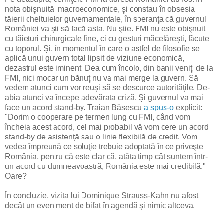
nota obişnuită, macroeconomice, şi constau în obsesia
tăierii cheltuielor guvernamentale, în speranţa că guvernul
României va şti să facă asta. Nu ştie. FMI nu este obişnuit
cu tăieturi chirurgicale fine, ci cu gesturi măcelăreşti, făcute
cu toporul. Şi, în momentul în care o astfel de filosofie se
aplică unui guvern total lipsit de viziune economică,
dezastrul este iminent. Dea cum încolo, din banii veniţi de la
FMI, nici mocar un bănuţ nu va mai merge la guvern. Să
vedem atunci cum vor reuşi să se descurce autorităţile. De-
abia atunci va începe adevărata criză. Şi guvernul va mai
face un acord stand-by. Traian Băsescu
a spus-o
explicit:
"Dorim o cooperare pe termen lung cu FMI, când vom
încheia acest acord, cel mai probabil vă vom cere un acord
stand-by de asistenţă sau o linie flexibilă de credit. Vom
vedea împreună ce soluţie trebuie adoptată în ce priveşte
România, pentru că este clar că, atâta timp cât suntem într-
un acord cu dumneavoastră, România este mai credibilă."
Oare?
În concluzie, vizita lui Dominique Strauss-Kahn nu afost
decât un eveniment de bifat în agendă şi nimic altceva.