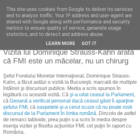
This site uses cookies from Google to deliver its services
Reflecţii economice
and to analyze traffic. Your IP address and user-agent are
shared with Google along with performance and security
metrics to ensure quality of service, generate usage
blog de reflecţii, informaţii şi opinii economice
statistics, and to detect and address abuse.
LEARN MORE
GOT IT
marți, 30 martie 2010
Vizita lui Dominique Strauss-Kahn arată
că FMI este un măcelar, nu un chirurg
Şeful Fondului Monetar Internaţional, Dominique Strauss-
Kahn, a făcut astăzi o vizită la Bucureşti, marcată de multiple
întâlniri şi discursuri publice. Media a scris spumos în
legătură cu această vizită. Că
şi-a uitat ceasul la Parlament
,
că
Geoană a verificat personal dacă ceasul găsit îi aparţine
şefului FMI
, că
oaspetele şi-a cerut scuze că nu poate rosti
discursul de la Parlament în limba română
. Dincolo de astfel
de remarci tabloide, prea puţin s-a scris în media despre
esenţa vizitei şi flisofia acţiunilor FMI, cel puţin în raport cu
România.