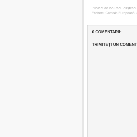
Publicat de Ion Radu Ziliştean
Etichete:
Comisia Europeană
,
0 COMENTARII:
TRIMITEȚI UN COMENT