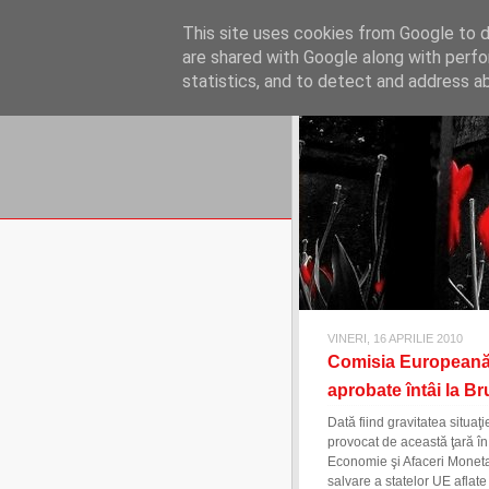
REFLECŢII EC
This site uses cookies from Google to de
blog de reflecţii, informaţii şi 
are shared with Google along with perfo
statistics, and to detect and address a
VINERI, 16 APRILIE 2010
Comisia Europeană v
aprobate întâi la Br
Dată fiind gravitatea situaţ
provocat de această ţară î
Economie şi Afaceri Moneta
salvare a statelor UE aflate 