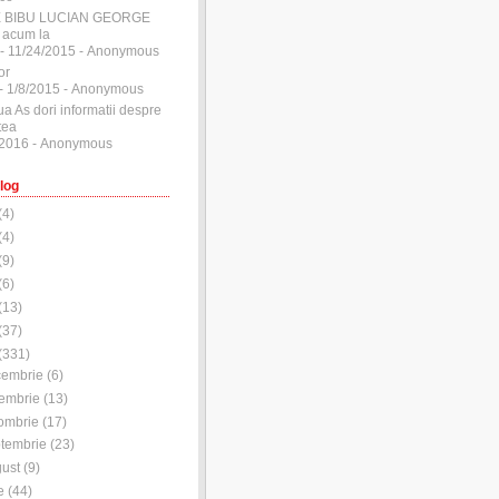
E BIBU LUCIAN GEORGE
 acum la
- 11/24/2015
- Anonymous
or
- 1/8/2015
- Anonymous
ua As dori informatii despre
tea
/2016
- Anonymous
log
(
4
)
(
4
)
(
9
)
(
6
)
(
13
)
(
37
)
(
331
)
cembrie
(
6
)
embrie
(
13
)
ombrie
(
17
)
tembrie
(
23
)
ust
(
9
)
e
(
44
)