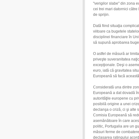
"verigilor slabe" din zona e
cei trei mari datornici căt
de sprijin.
Dată fiind situaţia compli
viitoare ca bugetele statelo
disciplinei financiare în 
să supună aprobarea buget
O astfel de măsură ar limit
priveşte suveranitatea naţio
excepţionale. Deşi o asemen
euro, iată că gravitatea sit
Europeană să facă această 
Considerată una dintre zon
Europeană a dat dovadă în 
autorităţile europene cu pri
posibilă origine a unei cri
declanşa o criză, ci şi alt
Comisia Europeană să reduc
asemănătoare în care acest 
politic, Portugalia are un g
măsuri ferme de combatere 
declasarea ratingului acorda