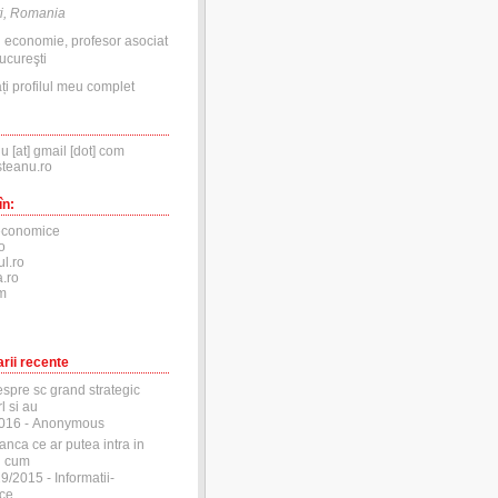
i, Romania
n economie, profesor asociat
ucureşti
ți profilul meu complet
nu [at] gmail [dot] com
steanu.ro
în:
economice
o
ul.ro
.ro
m
rii recente
espre sc grand strategic
l si au
2016
- Anonymous
anca ce ar putea intra in
si cum
29/2015
- Informatii-
ce