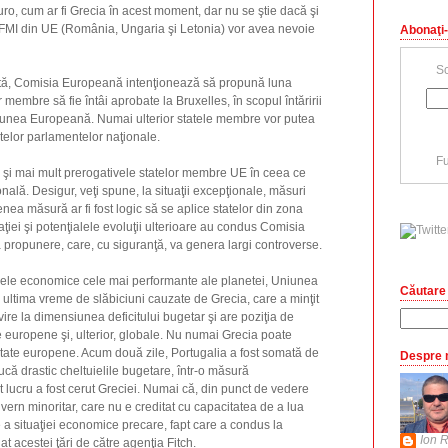
uro, cum ar fi Grecia în acest moment, dar nu se ştie dacă şi
re FMI din UE (România, Ungaria şi Letonia) vor avea nevoie
Abonaţi-
Sc
cată, Comisia Europeană intenţionează să propună luna
r membre să fie întâi aprobate la Bruxelles, în scopul întăririi
Uniunea Europeană. Numai ulterior statele membre vor putea
elor parlamentelor naţionale.
Fu
a şi mai mult prerogativele statelor membre UE în ceea ce
nală. Desigur, veţi spune, la situaţii excepţionale, măsuri
ea măsură ar fi fost logic să se aplice statelor din zona
uaţiei şi potenţialele evoluţii ulterioare au condus Comisia
propunere, care, cu siguranţă, va genera largi controverse.
ele economice cele mai performante ale planetei, Uniunea
Căutare 
ultima vreme de slăbiciuni cauzate de Grecia, care a minţit
vire la dimensiunea deficitului bugetar şi are poziţia de
ze europene şi, ulterior, globale. Nu numai Grecia poate
e state europene. Acum două zile, Portugalia a fost somată de
Despre 
ă drastic cheltuielile bugetare, într-o măsură
lucru a fost cerut Greciei. Numai că, din punct de vedere
uvern minoritar, care nu e creditat cu capacitatea de a lua
a situaţiei economice precare, fapt care a condus la
Ion R
t acestei ţări de către agenţia Fitch.