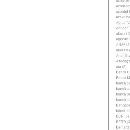
achiziţie
acord st
acordul B
active b
Adrian V
Adriean
afaceri
(
agricultu
ANAF
(2
arierate
(
Artur Silv
Asociaţi
aur
(2)
Banca C
Banca M
bancă ce
bancă c
bancă de 
bancă is
Bancpos
bănci co
BCR
(6)
BERD
(3
Bernard 