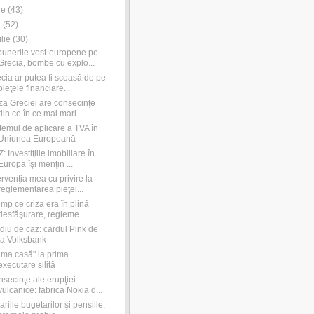
ie
(
43
)
i
(
52
)
ilie
(
30
)
unerile vest-europene pe
Grecia, bombe cu explo...
cia ar putea fi scoasă de pe
pieţele financiare...
za Greciei are consecinţe
din ce în ce mai mari
temul de aplicare a TVA în
Uniunea Europeană
: Investiţiile imobiliare în
Europa îşi menţin ...
ervenţia mea cu privire la
reglementarea pieţei...
timp ce criza era în plină
desfăşurare, regleme...
diu de caz: cardul Pink de
la Volksbank
ima casă" la prima
executare silită
secinţe ale erupţiei
vulcanice: fabrica Nokia d...
ariile bugetarilor şi pensiile,