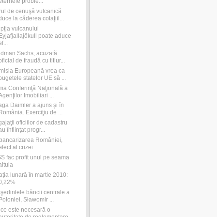
eternele proble...
ul de cenuşă vulcanică
duce la căderea cotaţiil...
pţia vulcanului
Eyjafjallajökull poate aduce
ef...
ldman Sachs, acuzată
oficial de fraudă cu titlur...
isia Europeană vrea ca
bugetele statelor UE să ...
ma Conferinţă Naţională a
Agenţilor Imobiliari ...
ga Daimler a ajuns şi în
România. Exerciţiu de ...
ajaţii oficiilor de cadastru
au înfiinţat progr...
ancarizarea României,
efect al crizei
S fac profit unul pe seama
altuia
laţia lunară în martie 2010:
0,22%
şedintele băncii centrale a
Poloniei, Sławomir ...
ce este necesară o