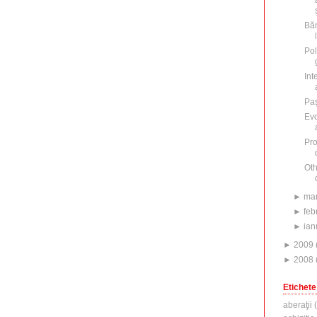
Băn
Pol
Int
Paş
Evo
Pro
Oth
►
mar
►
feb
►
ian
►
2009
►
2008
Etichete
aberaţii
(