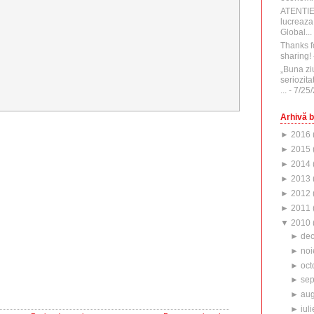
ATENTI
lucreaza
Global...
Thanks f
sharing!
„Buna zi
seriozita
...
- 7/25
Arhivă b
►
2016
►
2015
►
2014
►
2013
►
2012
►
2011
▼
2010
►
de
►
noi
►
oct
►
sep
►
aug
►
iuli