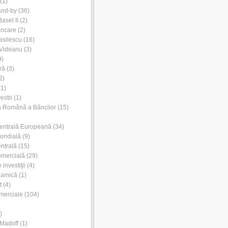
(1)
and-by
(36)
asel II
(2)
ancare
(2)
asilescu
(16)
 Videanu
(3)
9)
ră
(3)
2)
1)
estri
(1)
a Română a Băncilor
(15)
entrală Europeană
(34)
ondială
(9)
ntrală
(15)
omercială
(29)
investiţii
(4)
lamică
(1)
t
(4)
merciale
(104)
)
Madoff
(1)