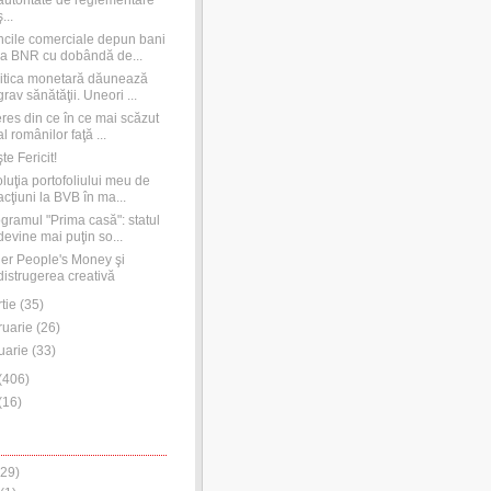
autoritate de reglementare
ş...
cile comerciale depun bani
la BNR cu dobândă de...
itica monetară dăunează
grav sănătăţii. Uneori ...
eres din ce în ce mai scăzut
al românilor faţă ...
te Fericit!
luţia portofoliului meu de
acţiuni la BVB în ma...
gramul "Prima casă": statul
devine mai puţin so...
er People's Money şi
distrugerea creativă
tie
(
35
)
ruarie
(
26
)
uarie
(
33
)
(
406
)
(
16
)
29)