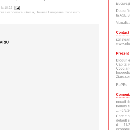
Bucureşt
u
la
10:22
Doctor î
criză economică
,
Grecia
,
Uniunea Europeană
,
zona euro
la ASE B
Vizualiza
Contact
rzilistea
ARIU
www.zili
Prezent 
Bloguri 
Capital.r
Cotidian
Imopedia
Ziare.co
RePEc
Comenta
nouati d
founds sr
...
- 6/9/
Care e b
default 
d...
- 11/
economi