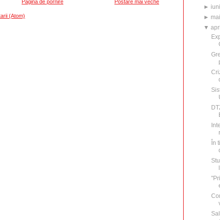
Pagina de pornire
Postare mai veche
►
iun
arii (Atom)
►
ma
▼
apr
Exp
Gre
Cri
Sis
DTZ
Int
În 
Stu
"Pr
Con
Sal