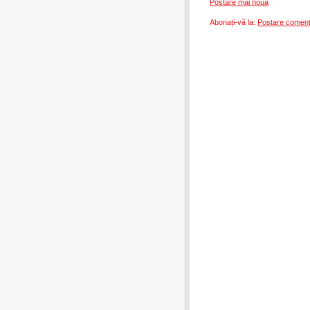
Postare mai nouă
Abonați-vă la:
Postare coment