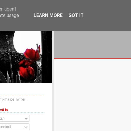
er-agent
rate usage
LEARN MORE
GOT IT
financiare.ro
contact
vă la
ări
entarii