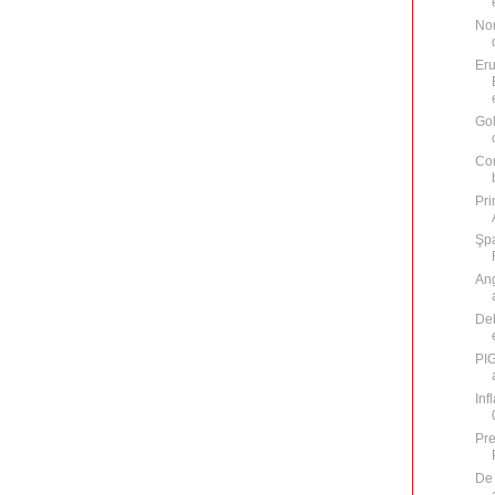
Nor
Eru
Go
Com
Pri
Şpa
Ang
Deb
PIG
Inf
Pre
De 