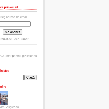
vă prin email
rieţi adresa de email:
rnizat de
FeedBurner
în blog
mine
adu Zilişteanu