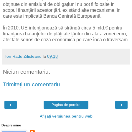
obţinute din emisiuni de obligaţiuni nu pot fi folosite în
scopul finanţării acestor ţări, existând alte mecanisme, în
care este implicată Banca Centrală Europeană.
În 2010, UE intenţionează să strângă circa 5 mld.€ pentru
finanţarea balanţelor de plăţi ale ţărilor din afara zonei euro,
afectate serios de criza economică pe care încă o traversăm.
Ion Radu Zilişteanu
la
09:18
Niciun comentariu:
Trimiteți un comentariu
‹
›
Pagina de pornire
Afișați versiunea pentru web
Despre mine