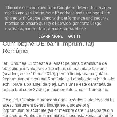
This site uses cookies from Google to deliver its services
Reflecţii economice
and to analyze traffic. Your IP address and user-agent are
shared with Google along with performance and security
metrics to ensure quality of service, generate usage
blog de reflecţii, informaţii şi opinii economice
statistics, and to detect and address abuse.
LEARN MORE
GOT IT
miercuri, 3 martie 2010
Cum obţine UE banii împrumutaţi
României
Ieri, Uniunea Europeană a lansat pe piaţă o emisiune de
obligaţiuni în valoare de 1,5 mld.€, cu maturitate la 9 ani
(scadenţa este 10 mai 2019), pentru finanţarea parţială a
împrumuturilor acordate României şi Letoniei de la fondul de
echilibrare a balanţei de plăţi. Emisiunea este garantată de
ansamblul celor 27 de ţări membre ale Uniunii Europene.
De altfel, Comisia Europeană apelează destul de frecvent la
acest instrument pentru finanţarea ajutoarelor şi
împrumuturilor acordate ţărilor membre care nu fac parte din
zona euro. Pentru ţările membre din această zonă, fondurile