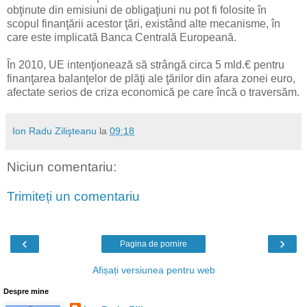
obţinute din emisiuni de obligaţiuni nu pot fi folosite în
scopul finanţării acestor ţări, existând alte mecanisme, în
care este implicată Banca Centrală Europeană.
În 2010, UE intenţionează să strângă circa 5 mld.€ pentru
finanţarea balanţelor de plăţi ale ţărilor din afara zonei euro,
afectate serios de criza economică pe care încă o traversăm.
Ion Radu Zilişteanu
la
09:18
Niciun comentariu:
Trimiteți un comentariu
‹
›
Pagina de pornire
Afișați versiunea pentru web
Despre mine