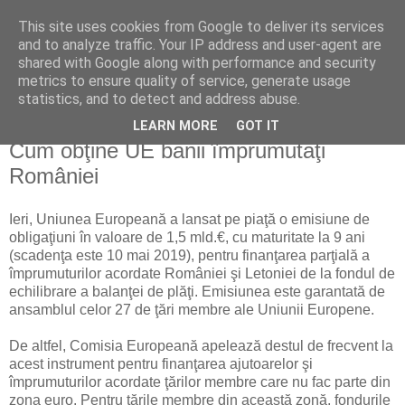
This site uses cookies from Google to deliver its services
Reflecţii economice
and to analyze traffic. Your IP address and user-agent are
shared with Google along with performance and security
metrics to ensure quality of service, generate usage
blog de reflecţii, informaţii şi opinii economice
statistics, and to detect and address abuse.
LEARN MORE
GOT IT
miercuri, 3 martie 2010
Cum obţine UE banii împrumutaţi
României
Ieri, Uniunea Europeană a lansat pe piaţă o emisiune de
obligaţiuni în valoare de 1,5 mld.€, cu maturitate la 9 ani
(scadenţa este 10 mai 2019), pentru finanţarea parţială a
împrumuturilor acordate României şi Letoniei de la fondul de
echilibrare a balanţei de plăţi. Emisiunea este garantată de
ansamblul celor 27 de ţări membre ale Uniunii Europene.
De altfel, Comisia Europeană apelează destul de frecvent la
acest instrument pentru finanţarea ajutoarelor şi
împrumuturilor acordate ţărilor membre care nu fac parte din
zona euro. Pentru ţările membre din această zonă, fondurile