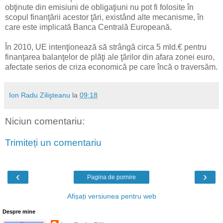
obţinute din emisiuni de obligaţiuni nu pot fi folosite în
scopul finanţării acestor ţări, existând alte mecanisme, în
care este implicată Banca Centrală Europeană.
În 2010, UE intenţionează să strângă circa 5 mld.€ pentru
finanţarea balanţelor de plăţi ale ţărilor din afara zonei euro,
afectate serios de criza economică pe care încă o traversăm.
Ion Radu Zilişteanu
la
09:18
Niciun comentariu:
Trimiteți un comentariu
‹
›
Pagina de pornire
Afișați versiunea pentru web
Despre mine