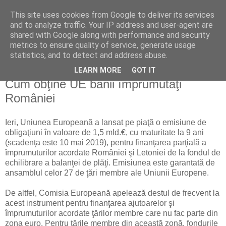
This site uses cookies from Google to deliver its services
Reflecţii economice
and to analyze traffic. Your IP address and user-agent are
shared with Google along with performance and security
metrics to ensure quality of service, generate usage
blog de reflecţii, informaţii şi opinii economice
statistics, and to detect and address abuse.
LEARN MORE
GOT IT
miercuri, 3 martie 2010
Cum obţine UE banii împrumutaţi
României
Ieri, Uniunea Europeană a lansat pe piaţă o emisiune de
obligaţiuni în valoare de 1,5 mld.€, cu maturitate la 9 ani
(scadenţa este 10 mai 2019), pentru finanţarea parţială a
împrumuturilor acordate României şi Letoniei de la fondul de
echilibrare a balanţei de plăţi. Emisiunea este garantată de
ansamblul celor 27 de ţări membre ale Uniunii Europene.
De altfel, Comisia Europeană apelează destul de frecvent la
acest instrument pentru finanţarea ajutoarelor şi
împrumuturilor acordate ţărilor membre care nu fac parte din
zona euro. Pentru ţările membre din această zonă, fondurile