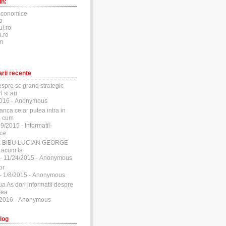
în:
economice
o
ul.ro
.ro
m
rii recente
espre sc grand strategic
l si au
2016
- Anonymous
anca ce ar putea intra in
si cum
29/2015
- Informatii-
ce
E BIBU LUCIAN GEORGE
 acum la
- 11/24/2015
- Anonymous
or
- 1/8/2015
- Anonymous
ua As dori informatii despre
tea
/2016
- Anonymous
log