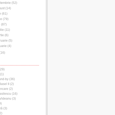
tembrie
(
52
)
ust
(
14
)
e
(
61
)
ie
(
79
)
i
(
87
)
ilie
(
11
)
tie
(
6
)
ruarie
(
5
)
uarie
(
4
)
(
16
)
29)
(1)
and-by
(36)
asel II
(2)
ancare
(2)
asilescu
(16)
 Videanu
(3)
9)
ră
(3)
2)