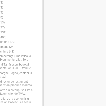
(
4
)
(
4
)
(
9
)
(
6
)
(
13
)
(
37
)
(
331
)
(
406
)
cembrie
(
20
)
embrie
(
24
)
ombrie
(
43
)
ompetenţă jurnalistică la
Evenimentul zilei: Te...
ai Tănăsescu: bugetul
pentru anul 2010 trebuie ...
orghe Pogea, contabilul
crizei
director de restaurant
parizian propune mărirea...
arte din presupusa listă a
datornicilor de TVA ...
aflat de la economistul
Traian Băsescu că sediu...