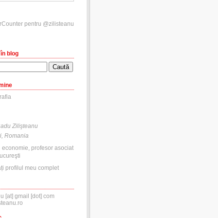
în blog
mine
adu Zilişteanu
i, Romania
n economie, profesor asociat
ucureşti
ți profilul meu complet
nu [at] gmail [dot] com
steanu.ro