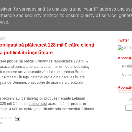
ONOMICE
liver its services and to analyze traffic. Your IP address and us
opinii economice
rmance and security metrics to ensure quality of service, gene
buse.
zilisteanu.ro
009
Twitter
 obligată să plătească 128 mil.€ către clienţi
a publicităţii înşelătoare
Abonați-
ere justiţiei să oblige
Citibank
să ramburseze 128 mil.€
Postăr
i, acuzând banca americană că prin intermediul publicităţii
 să cumpere active riscante vândute de Lehman Brothers,
Comen
ir
. Procesul în faţa instanţei civile din Bruxelles îşi are
nşate de
Deminor
, o asociaţie de apărare a drepturilor
Abonaţi-
 belgieni au fost înşelaţi cu produse riscante Lehman
Sc
a 325 mil.€ în urma
falimentului
acestei bănci, produs în
tia, 4.000 au achiziţionat titlurile prin intermediul Citibank.
u
la
21:05
A
Fu