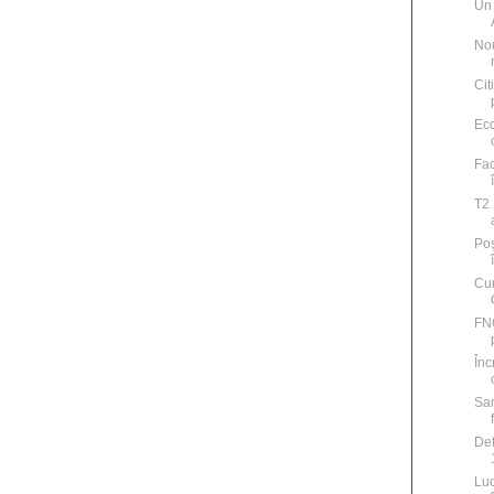
Un 
Nou
Cit
Eco
Fac
T2 
Po
Cum
FN
Înc
San
Def
Luc