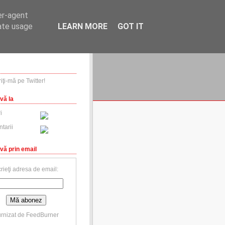
er-agent
rate usage
LEARN MORE
GOT IT
financiare.ro
contact
vă la
i
tarii
vă prin email
rieţi adresa de email:
rnizat de
FeedBurner