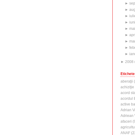
►
sep
►
aug
►
iuli
►
iun
►
ma
►
apr
►
mar
►
feb
►
ian
►
2008
Etichete
aberaţii
(
achiziţie
acord st
acordul B
active b
Adrian V
Adriean
afaceri
(
agricultu
ANAF
(2