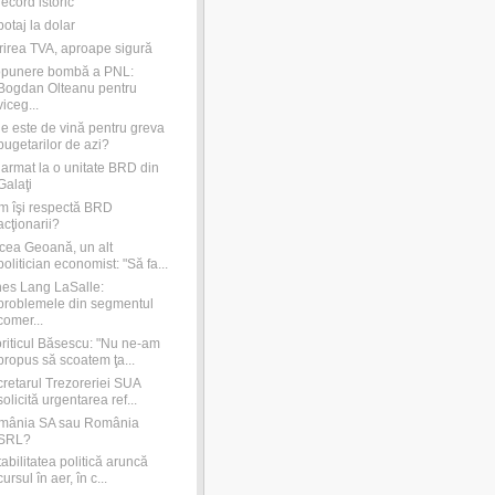
record istoric
otaj la dolar
irea TVA, aproape sigură
opunere bombă a PNL:
Bogdan Olteanu pentru
viceg...
e este de vină pentru greva
bugetarilor de azi?
 armat la o unitate BRD din
Galaţi
 îşi respectă BRD
acţionarii?
cea Geoană, un alt
politician economist: "Să fa...
es Lang LaSalle:
problemele din segmentul
comer...
riticul Băsescu: "Nu ne-am
propus să scoatem ţa...
retarul Trezoreriei SUA
solicită urgentarea ref...
mânia SA sau România
SRL?
tabilitatea politică aruncă
cursul în aer, în c...