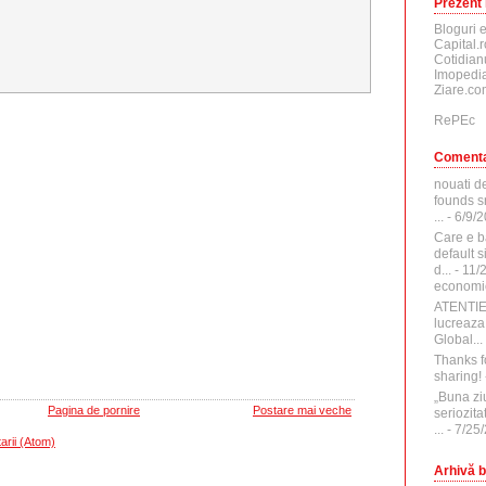
Prezent 
Bloguri 
Capital.r
Cotidian
Imopedia
Ziare.co
RePEc
Comenta
nouati d
founds sr
...
- 6/9/
Care e b
default 
d...
- 11/
economi
ATENTI
lucreaza
Global...
Thanks f
sharing!
„Buna zi
Pagina de pornire
Postare mai veche
seriozita
...
- 7/25
arii (Atom)
Arhivă b