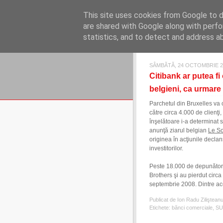
REFLECŢII EC
This site uses cookies from Google to de
blog de reflecţii, informaţii şi 
are shared with Google along with perfo
statistics, and to detect and address a
SÂMBĂTĂ, 24 OCTOMBRIE 2
Citibank ar putea fi
belgieni, ca urmare 
Parchetul din Bruxelles va c
către circa 4.000 de clienţ
înşelătoare i-a determinat
anunţă ziarul belgian
Le So
originea în acţiunile decla
investitorilor.
Peste 18.000 de depunători
Brothers şi au pierdut circ
septembrie 2008. Dintre aceş
Publicat de Ion Radu Ziliştean
Etichete:
bănci comerciale
,
SU