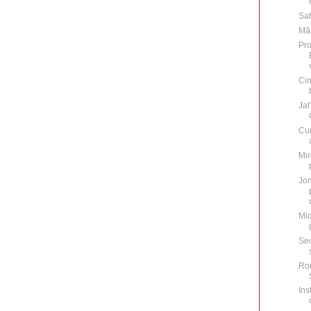
Sab
Măr
Pr
Cin
Jaf
Cum
Mir
Jon
Mio
Sec
Ro
Ins