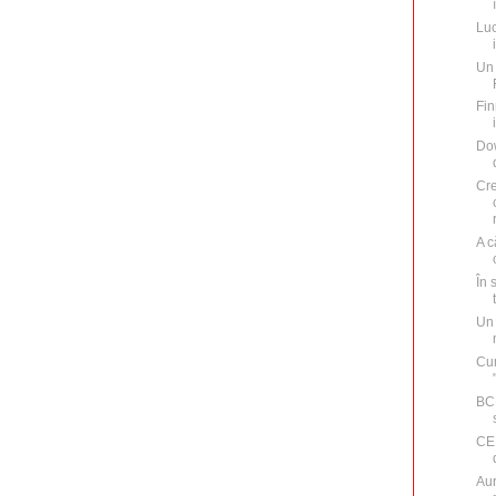
Luc
Un 
Fin
Do
Cre
A c
În 
Un 
Cu
BCE
CE 
Aur