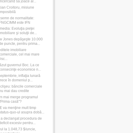
încercând să joace al...
ian Croitoru, misiune
imposibilă
semn de normalitate:
FNGCIMM este IFN
media: Evoluţia pieţei
imobiliare şi soluţii de...
w Jones depăşeşte 10.000
de puncte, pentru prima...
ditele imobiliare
comerciale, cel mai mare
risc...
ăzut guvernul Boc. La ce
consecinţe economice n...
septembrie, inflaţia lunară
trece în domeniul p...
clişeu: băncile comerciale
nu mai dau credite
m mai merge programul
"Prima casă"?
 va menţine mult timp
status-quo-ul asupra dobâ...
a declanşat procedura de
deficit excesiv pentru...
ul la 1.048,73 $/uncie,