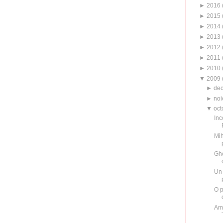
►
2016
►
2015
►
2014
►
2013
►
2012
►
2011
►
2010
▼
2009
►
de
►
noi
▼
oct
Inc
Mih
Ghe
Un 
O p
Am 