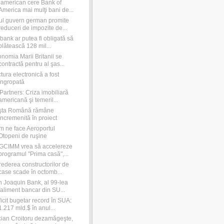
american cere Bank of
America mai mulţi bani de...
l guvern german promite
reduceri de impozite de...
ibank ar putea fi obligată să
plătească 128 mil...
nomia Marii Britanii se
contractă pentru al şas...
tura electronică a fost
îngropată
Partners: Criza imobiliară
americană şi temeril...
şta Română rămâne
încremenită în proiect
 ne face Aeroportul
Otopeni de ruşine
GCIMM vrea să accelereze
programul "Prima casă",...
rederea constructorilor de
case scade în octomb...
 Joaquin Bank, al 99-lea
faliment bancar din SU...
icit bugetar record în SUA:
1.217 mld.$ în anul...
ian Croitoru dezamăgeşte,