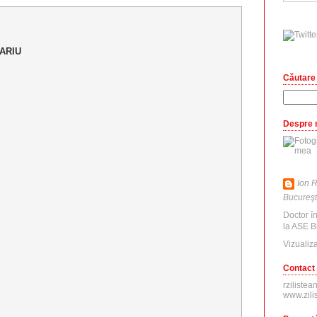
ARIU
Căutare 
Despre 
Ion R
Bucureşt
Doctor î
la ASE B
Vizualiza
Contact
rzilistea
www.zili