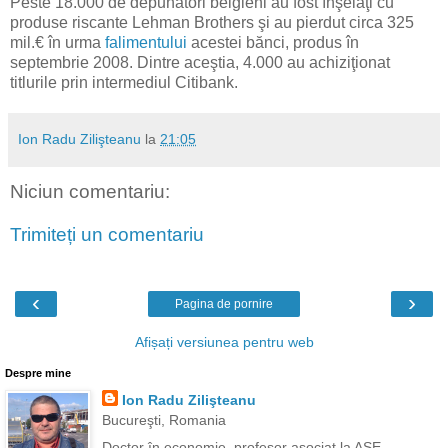
Peste 18.000 de depunători belgieni au fost înşelaţi cu
produse riscante Lehman Brothers şi au pierdut circa 325
mil.€ în urma
falimentului
acestei bănci, produs în
septembrie 2008. Dintre aceştia, 4.000 au achiziţionat
titlurile prin intermediul Citibank.
Ion Radu Zilişteanu
la
21:05
Niciun comentariu:
Trimiteți un comentariu
‹
›
Pagina de pornire
Afișați versiunea pentru web
Despre mine
Ion Radu Zilişteanu
Bucureşti, Romania
Doctor în economie, profesor asociat la ASE