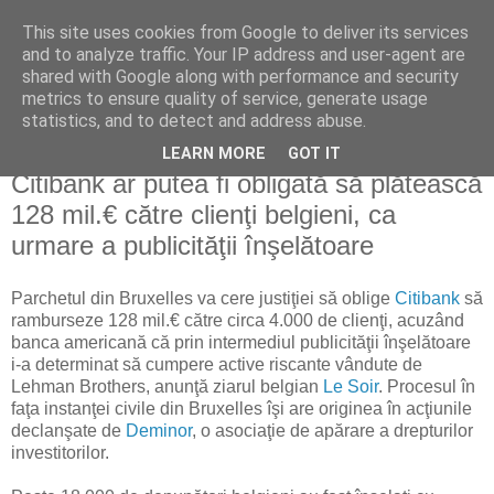
This site uses cookies from Google to deliver its services
Reflecţii economice
and to analyze traffic. Your IP address and user-agent are
shared with Google along with performance and security
metrics to ensure quality of service, generate usage
blog de reflecţii, informaţii şi opinii economice
statistics, and to detect and address abuse.
LEARN MORE
GOT IT
sâmbătă, 24 octombrie 2009
Citibank ar putea fi obligată să plătească
128 mil.€ către clienţi belgieni, ca
urmare a publicităţii înşelătoare
Parchetul din Bruxelles va cere justiţiei să oblige
Citibank
să
ramburseze 128 mil.€ către circa 4.000 de clienţi, acuzând
banca americană că prin intermediul publicităţii înşelătoare
i-a determinat să cumpere active riscante vândute de
Lehman Brothers, anunţă ziarul belgian
Le Soir
. Procesul în
faţa instanţei civile din Bruxelles îşi are originea în acţiunile
declanşate de
Deminor
, o asociaţie de apărare a drepturilor
investitorilor.