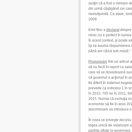
susţin că a fost o mimare de
din urmă câştigând cei care
nemulţumită. Ca atare, sind
2009.
Emil Boc a
declarat
despre a
nimic nu e perfect în lume
în acest context, şi poate a
îşi va asuma răspunderea au
până am căzut sub masă."
Propuneam
într-un articol 
să nu facă în raport cu sala
care să se dovedească sust
că guvernul a acţionat în a
fie diferit în sistemul buget
prevede ca indicelui 1 în s
în 2010, 765 lei în 2011, 845
2015. Numai că evoluţia ec
economie să fie în anul 2010
discriminare va introduce o
În ceea ce priveşte decizia
legea unică de salarizare a b
partide aflate la guvernar