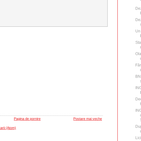
Dez
Dez
Un 
Sta
Ola
Făr
BNP
ING
Dec
IN
Pagina de pornire
Postare mai veche
Dup
arii (Atom)
Lic