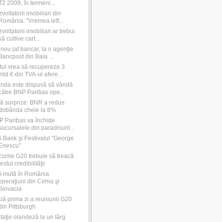
T2 2009, în termeni...
voltatorii imobiliari din
România: "Vremea ieft...
voltatorii imobiliari ar trebui
să cultive cart...
nou jaf bancar, la o agenţie
Bancpost din Baia ...
tul vrea să recupereze 3
mld.€ din TVA-ul afere...
nda este dispusă să vândă
către BNP Paribas ope...
ă surprize: BNR a redus
dobânda cheie la 8%
 Paribas va închide
sucursalele din paradisuril...
 Bank şi Festivalul "George
Enescu"
iziile G20 trebuie să treacă
testul credibilităţii
G mută în România
operaţiuni din Cehia şi
Slovacia
ă prima zi a reuniunii G20
din Pittsburgh
itaţie olandeză la un târg