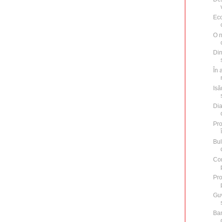
Eco
O n
Din
În 
Isă
Dia
Pro
Bul
Con
Pro
Guv
Ban