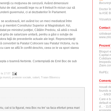
Bucureşt
meninţă cu moţiunea de cenzură. Având dimensiuni
ui de stat, această lege nu ar fi trebuit în niciun caz să
Doctor î
nderii guvernului, ci al dezbaterilor în Parlament.
la ASE B
Vizualiza
ie se acutizează, ieri având loc un meci mediatizat între
 şi membrii Consiliului Superior al Magistraturii. Azi,
Contact
tat pe ministrul justiţiei, Cătălin Predoiu, să aibă o nouă
rzilistea
nd grila de salarizare unitară, pentru a găsi o soluţie de
www.zili
estora faţă de prevederile actuale ale legii. Reprezentanţii
ibă convorbiri la Palatul Cotroceni sau Palatul Victoria, nu la
Prezent 
i, cu care se află în conflit deschis, ceea ce le va spori starea
Bloguri 
Capital.r
Cotidian
ştepta o toamnă fierbinte. Contemplată de Emil Boc de sub
Imopedia
Ziare.co
RePEc
u
la
17:07
ţa muncii
,
proteste sociale
,
salarii
,
Traian Băsescu
Comenta
nouati d
founds sr
...
- 6/9/
Care e b
default 
d...
- 11/
u, cat si la figurat, nea Boc nu tre' sa faca eforturi prea mari
economi