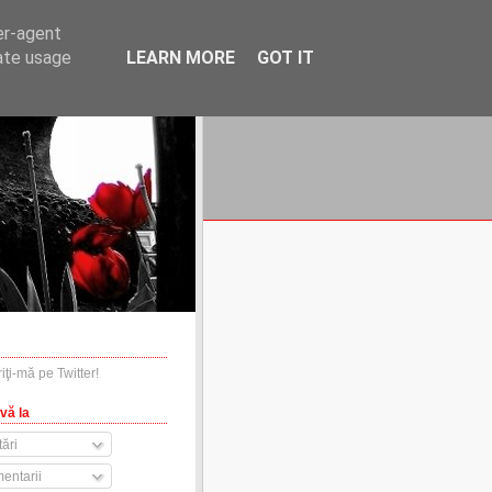
er-agent
rate usage
LEARN MORE
GOT IT
financiare.ro
contact
vă la
ări
entarii