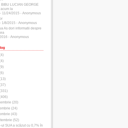
E BIBU LUCIAN GEORGE
 acum la
- 11/24/2015
- Anonymous
or
- 1/8/2015
- Anonymous
ua As dori informatii despre
tea
/2016
- Anonymous
log
(
4
)
(
4
)
(
9
)
(
6
)
(
13
)
(
37
)
(
331
)
(
406
)
cembrie
(
20
)
embrie
(
24
)
ombrie
(
43
)
tembrie
(
52
)
-ul SUA a scăzut cu 0,7% în