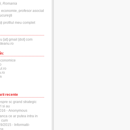
i, Romania
n economie, profesor asociat
ucureşti
ți profilul meu complet
nu [at] gmail [dot] com
steanu.ro
în:
economice
o
ul.ro
.ro
m
rii recente
espre sc grand strategic
l si au
2016
- Anonymous
anca ce ar putea intra in
si cum
29/2015
- Informatii-
ce