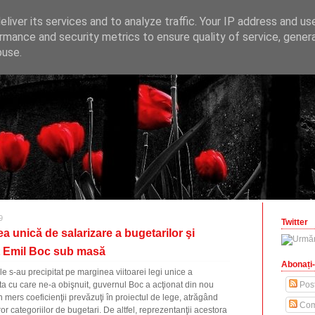
ONOMICE
liver its services and to analyze traffic. Your IP address and us
opinii economice
rmance and security metrics to ensure quality of service, gene
buse.
zilisteanu.ro
9
Twitter
a unică de salarizare a bugetarilor şi
t Emil Boc sub masă
Abonați-
le s-au precipitat pe marginea viitoarei legi unice a
nota cu care ne-a obişnuit, guvernul Boc a acţionat din nou
Post
 mers coeficienţii prevăzuţi în proiectul de lege, atrăgând
Com
or categoriilor de bugetari. De altfel, reprezentanţii acestora