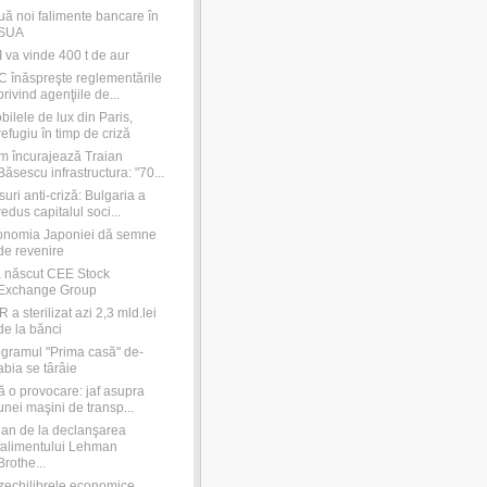
ă noi falimente bancare în
SUA
 va vinde 400 t de aur
 înăspreşte reglementările
privind agenţiile de...
bilele de lux din Paris,
refugiu în timp de criză
 încurajează Traian
Băsescu infrastructura: "70...
uri anti-criză: Bulgaria a
redus capitalul soci...
onomia Japoniei dă semne
de revenire
 născut CEE Stock
Exchange Group
 a sterilizat azi 2,3 mld.lei
de la bănci
gramul "Prima casă" de-
abia se târâie
ă o provocare: jaf asupra
unei maşini de transp...
an de la declanşarea
falimentului Lehman
Brothe...
echilibrele economice