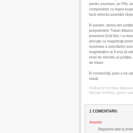
pentru asumare, iar PNL a
comparabile cu legea bugetul
facă obiectul asumării răspu
În paralel, starea din justiţ
preşedintele Traian Băsescu
premierul Emil Boc l-a manda
discuţie cu magistraţii privi
rezolvare a solicitărilor ac
magistraţilor ar fi vrut să a
nivel de ministru al justiţie
de iritare.
În consecinţă, pare a ne a
masă.
Publicat de Ion Radu Ziliştean
Etichete:
Emil Boc
,
guvern
,
pia
1 COMENTARII:
Anonim
Bagsama atat la propri