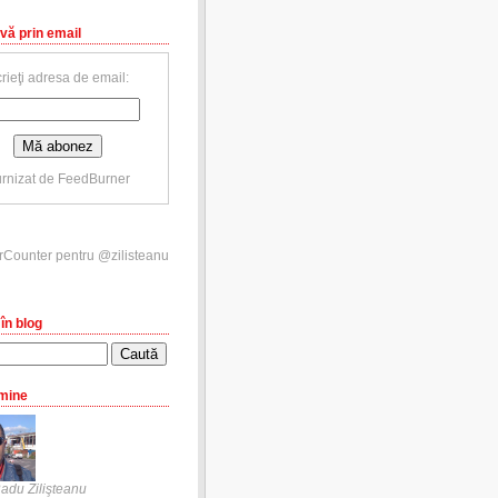
vă prin email
rieţi adresa de email:
rnizat de
FeedBurner
în blog
mine
adu Zilişteanu