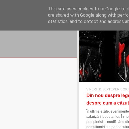
REFLECŢII EC
This site uses cookies from Google to de
blog de reflecţii, informaţii şi 
are shared with Google along with perfo
statistics, and to detect and address a
VINERI, 11 SEPTEMBRIE 200
Din nou despre lege
despre cum a căzu
În ultimele zile, evenimente
salarizării bugetarilor. În 
pompieristic, modificând din
nemulţumiri din partea tutur