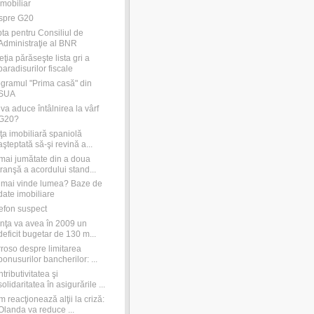
imobiliar
spre G20
ta pentru Consiliul de
Administraţie al BNR
eţia părăseşte lista gri a
paradisurilor fiscale
gramul "Prima casă" din
SUA
va aduce întâlnirea la vârf
G20?
ţa imobiliară spaniolă
aşteptată să-şi revină a...
ai jumătate din a doua
tranşă a acordului stand...
mai vinde lumea? Baze de
date imobiliare
efon suspect
nţa va avea în 2009 un
deficit bugetar de 130 m...
roso despre limitarea
bonusurilor bancherilor: ...
tributivitatea şi
solidaritatea în asigurările ...
 reacţionează alţii la criză:
Olanda va reduce ...