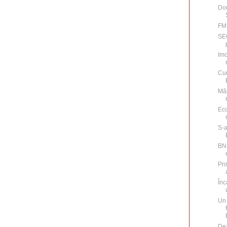
Dou
FMI
SEC
Imo
Cum
Măs
Ec
S-a
BNR
Pro
Înc
Un 
Dez