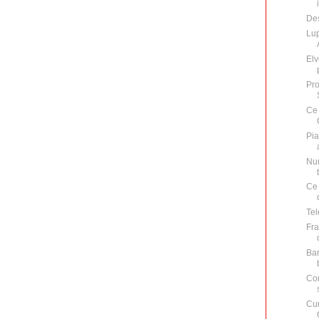
De
Lup
Elv
Pro
Ce 
Pia
Num
Ce 
Tel
Fra
Bar
Con
Cum