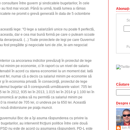
 consultare între guvern şi sindicatele bugetarilor, în cele
 au fost mai vocali. Până la urmă, toată lumea a rămas
Abonaţi-
icatele ne promit o grevă generală în data de 5 octombrie
Sc
ceastă lege: "O lege a salarizării unice nu poate fi perfectă,
a aceasta, dar e cea mai bună formă pe care o puteam scoate
sta deranjează. (...) Toate proiectele de legi pe care Guvernul
 fost pregătite şi negociate luni de zile, le-am negociat
Fu
anterior ca ancorarea indicilor prevăzuţi în proiectul de lege
riul minim pe economie, ci în raport cu un nivel de salariu
enabil în acord cu starea economiei la un moment dat. Iată
cest fel, numai că a decis ca salariul minim pe economie să
ar şi în economia privată. În consecinţă, proiectul de lege
Căutare 
istemul bugetar să îi corespundă următoarele valori: 705 lei
 lei în 2012, 935 lei în 2013, 1.015 lei în 2014 şi 1.100 lei în
onomică ar putea să nu permită ca salariul minim pe
 la nivelul de 705 lei, ci undeva pe la 650 lei. Această
Despre 
 nouă distorsiune pe piaţa muncii.
 guvernului Boc de a îşi asuma răspunderea cu privire la
ugetarilor, au intervenit fricţiuni politice între cele două
Ion R
e. PSD nu este de acord cu asumarea răspunderii, PD-L este