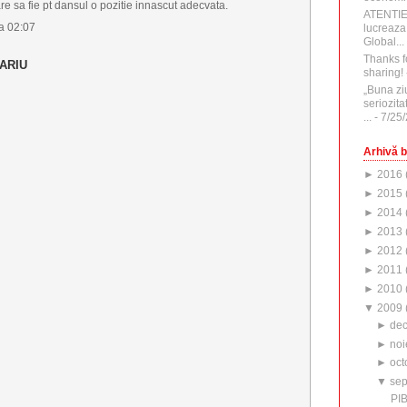
re sa fie pt dansul o pozitie innascut adecvata.
ATENTI
a 02:07
lucreaza
Global...
Thanks f
ARIU
sharing!
„Buna zi
seriozita
...
- 7/25
Arhivă b
►
2016
►
2015
►
2014
►
2013
►
2012
►
2011
►
2010
▼
2009
►
de
►
noi
►
oct
▼
sep
PIB