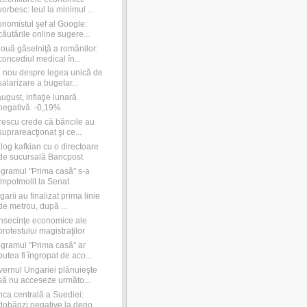
vorbesc: leul la minimul ...
nomistul şef al Google:
căutările online sugere...
ouă găselniţă a românilor:
concediul medical în...
 nou despre legea unică de
salarizare a bugetar...
august, inflaţie lunară
negativă: -0,19%
rescu crede că băncile au
suprareacţionat şi ce...
log kafkian cu o directoare
de sucursală Bancpost
gramul "Prima casă" s-a
împotmolit la Senat
garii au finalizat prima linie
de metrou, după ...
secinţe economice ale
protestului magistraţilor
gramul "Prima casă" ar
putea fi îngropat de aco...
ernul Ungariei plănuieşte
să nu acceseze următo...
ca centrală a Suediei:
dobânzi negative la depo...