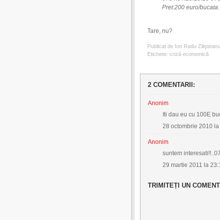
Pret:200 euro/bucata.
Tare, nu?
Publicat de Ion Radu Ziliştean
Etichete:
criză economică
2 COMENTARII:
Anonim
Iti dau eu cu 100E buc
28 octombrie 2010 la
Anonim
suntem interesati!!
29 martie 2011 la 23:
TRIMITEȚI UN COMENT