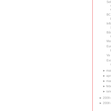
Seb
BC
Inf
Băs
Maf
Eur
Va 
Evo
►
ma
►
apr
►
mar
►
feb
►
ian
►
2009
►
2008