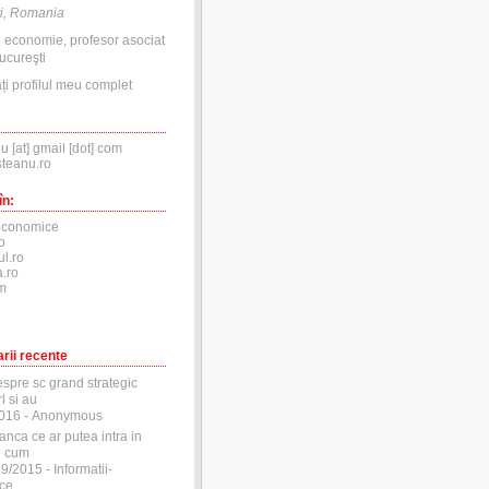
i, Romania
n economie, profesor asociat
ucureşti
ți profilul meu complet
nu [at] gmail [dot] com
steanu.ro
în:
economice
o
ul.ro
.ro
m
rii recente
espre sc grand strategic
l si au
2016
- Anonymous
anca ce ar putea intra in
si cum
29/2015
- Informatii-
ce