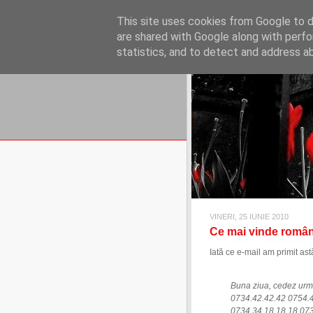
REFLECŢII EC
This site uses cookies from Google to de
blog de reflecţii, informaţii şi 
are shared with Google along with perfo
statistics, and to detect and address a
VINERI, 25 IUNIE 2010
Ce mai vinde românu
Iată ce e-mail am primit ast
Buna ziua, cedez urm
0734.42.42.42 0754.
0734.34.18.18.18 07