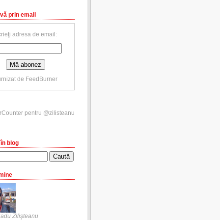
vă prin email
rieţi adresa de email:
rnizat de
FeedBurner
în blog
mine
adu Zilişteanu