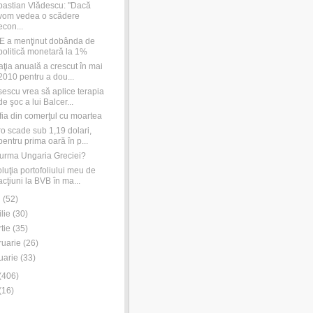
astian Vlădescu: "Dacă
vom vedea o scădere
econ...
E a menţinut dobânda de
politică monetară la 1%
laţia anuală a crescut în mai
2010 pentru a dou...
escu vrea să aplice terapia
de şoc a lui Balcer...
ia din comerţul cu moartea
o scade sub 1,19 dolari,
pentru prima oară în p...
urma Ungaria Greciei?
luţia portofoliului meu de
acţiuni la BVB în ma...
i
(
52
)
ilie
(
30
)
tie
(
35
)
ruarie
(
26
)
uarie
(
33
)
(
406
)
(
16
)