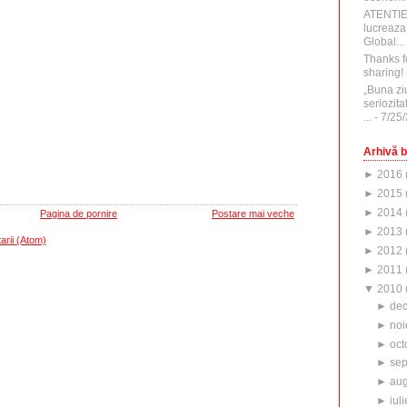
ATENTI
lucreaza
Global...
Thanks f
sharing!
„Buna zi
seriozita
...
- 7/25
Arhivă b
►
2016
►
2015
►
2014
Pagina de pornire
Postare mai veche
►
2013
arii (Atom)
►
2012
►
2011
▼
2010
►
de
►
noi
►
oct
►
sep
►
aug
►
iuli