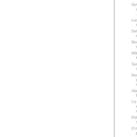
Gu
.
Luc
Def
Mug
Mit
Sun
Nen
Ata
Ce 
Rat
O n