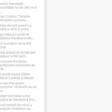
vernul împrumută
autorităţilor locale 360 mil.€
..
ian Croitoru: "Salariile
miniştrilor sunt prea ...
icitul de cont curent s-a
mărit cu 40% în prime...
ur Isărescu continuă
războiul împotriva politic...
ul locuinţelor noi la 400
€/mp
teţi dispuşi să donaţi bani
statului român pent...
orocirea României:
gestionarea economiei de
căt...
c armat asupra clădirii
Băncii Centrale a Irakului
e mai bine pentru
economie: să treacă sau să
ca...
ingul Germaniei a fost
scăzut de Standard & Poo...
ouă metodă de calcul a
preţurilor imobiliare ma...