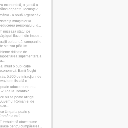
za economică, o şansă a
băncilor pentru locuinţe?
ânia - o nouă Argentină?
istenţa miniştrilor la
reducerea personalului d...
 mizează statul pe
câştiguri iluzorii din impoz...
raţii pe bandă: companiile
de stat vor plăti im...
bleme ridicate de
impozitarea suplimentară a
pr...
ai murit o publicaţie
economică: Banii Noştri
râs: 5.900 de infracţiuni de
evaziune fiscală c...
poate aduce reuniunea
G20 de la Toronto?
ce nu se poate atinge
Guvernul României de
reze...
ce Ungaria poate şi
România nu?
 trebuie să aloce sume
uriaşe pentru cumpărarea...