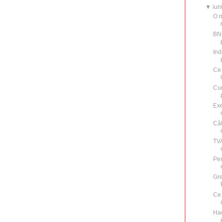
▼
iun
O m
BN
Ind
Ce 
Cum
Exe
Cât
TVA
Pen
Gre
Ce 
Hao