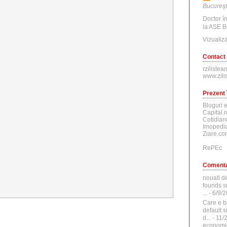
Bucureşt
Doctor î
la ASE B
Vizualiza
Contact
rzilistea
www.zili
Prezent 
Bloguri 
Capital.r
Cotidian
Imopedia
Ziare.co
RePEc
Comenta
nouati d
founds sr
...
- 6/9/
Care e b
default 
d...
- 11/
economi