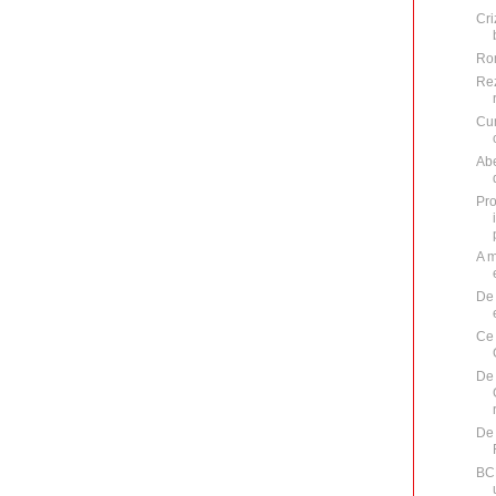
Cri
Rom
Rez
Cum
Abe
Pro
A m
De 
Ce 
De 
De 
BCE