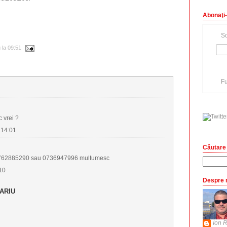
Abonaţi-
Sc
u
la
09:51
Fu
 vrei ?
 14:01
Căutare 
..0762885290 sau 0736947996 multumesc
10
Despre 
ARIU
Ion R