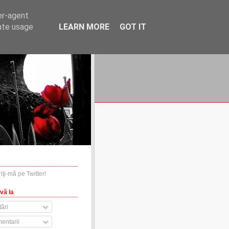
er-agent
rate usage
LEARN MORE
GOT IT
financiare.ro
contact
vă la
ări
entarii