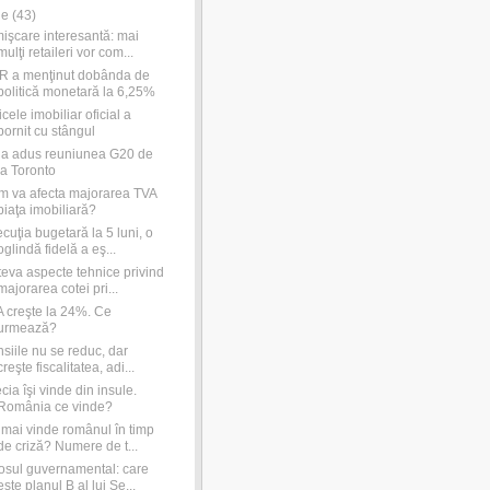
ie
(
43
)
işcare interesantă: mai
mulţi retaileri vor com...
R a menţinut dobânda de
politică monetară la 6,25%
icele imobiliar oficial a
pornit cu stângul
a adus reuniunea G20 de
la Toronto
 va afecta majorarea TVA
piaţa imobiliară?
cuţia bugetară la 5 luni, o
oglindă fidelă a eş...
eva aspecte tehnice privind
majorarea cotei pri...
 creşte la 24%. Ce
urmează?
siile nu se reduc, dar
creşte fiscalitatea, adi...
cia îşi vinde din insule.
România ce vinde?
mai vinde românul în timp
de criză? Numere de t...
sul guvernamental: care
este planul B al lui Se...