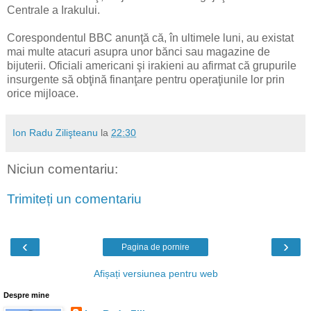
Centrale a Irakului.
Corespondentul BBC anunţă că, în ultimele luni, au existat
mai multe atacuri asupra unor bănci sau magazine de
bijuterii. Oficiali americani şi irakieni au afirmat că grupurile
insurgente să obţină finanţare pentru operaţiunile lor prin
orice mijloace.
Ion Radu Zilişteanu
la
22:30
Niciun comentariu:
Trimiteți un comentariu
‹
›
Pagina de pornire
Afișați versiunea pentru web
Despre mine