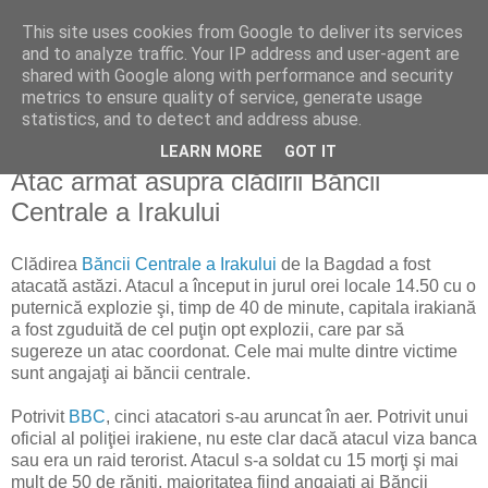
This site uses cookies from Google to deliver its services
Reflecţii economice
and to analyze traffic. Your IP address and user-agent are
shared with Google along with performance and security
metrics to ensure quality of service, generate usage
blog de reflecţii, informaţii şi opinii economice
statistics, and to detect and address abuse.
LEARN MORE
GOT IT
duminică, 13 iunie 2010
Atac armat asupra clădirii Băncii
Centrale a Irakului
Clădirea
Băncii Centrale a Irakului
de la Bagdad a fost
atacată astăzi. Atacul a început in jurul orei locale 14.50 cu o
puternică explozie şi, timp de 40 de minute, capitala irakiană
a fost zguduită de cel puţin opt explozii, care par să
sugereze un atac coordonat. Cele mai multe dintre victime
sunt angajaţi ai băncii centrale.
Potrivit
BBC
, cinci atacatori s-au aruncat în aer. Potrivit unui
oficial al poliţiei irakiene, nu este clar dacă atacul viza banca
sau era un raid terorist. Atacul s-a soldat cu 15 morţi şi mai
mult de 50 de răniţi, majoritatea fiind angajaţi ai Băncii