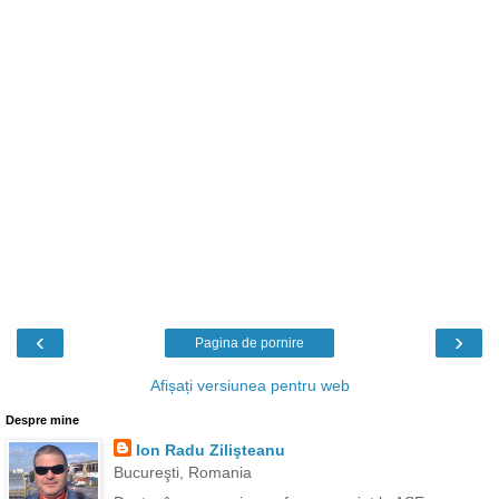
‹
›
Pagina de pornire
Afișați versiunea pentru web
Despre mine
Ion Radu Zilişteanu
Bucureşti, Romania