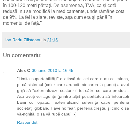
în 100-120 metri pătraţi. De asemenea, TVA, ca şi cotă
redusă, nu se modifică la medicamente, unde rămâne cota
de 9%. La fel la ziare, reviste, aşa cum era şi până în
momentul de faţă."
Ion Radu Zilişteanu
la
21:15
Un comentariu:
Alex C
30 iunie 2010 la 16:45
"Limita suportabilităţii" e atinsă de cei care n-au ce mînca,
pt că sistemul (celor care aruncă mîncarea la gunoi) a avut
grijă să "externalizeze costurile" tot către cei care produc...
Aşa aveţi voi agenţii (printre alţii) posibilitatea să întoarceţi
banii cu lopata... externalizînd suferinţa către periferia
societăţii globale. Have no fear, periferia creşte, şi cînd o să
vă-nghită, o să vă rupă capu' ;-)
Răspundeți