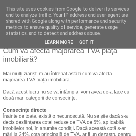
This site uses cookies from Google to deliver its services
Reflecţii economice
and to analyze traffic. Your IP address and user-agent are
shared with Google along with performance and security
metrics to ensure quality of service, generate usage
blog de reflecţii, informaţii şi opinii economice
statistics, and to detect and address abuse.
LEARN MORE
GOT IT
luni, 28 iunie 2010
Cum va afecta majorarea TVA piaţa
imobiliară?
Mai mulţi ziarişti m-au întrebat astăzi cum va afecta
majorarea TVA piaţa imobiliară.
Dacă acest lucru nu se va întâmpla, vom avea de-a face cu
două mari categorii de consecinţe.
Consecinţe directe
Înainte de toate, există o necunoscută. Nu se ştie dacă s-a
decis desfiinţarea cotei reduse de TVA de 5%, aplicabilă
imobilelor noi, în anumite condiţii. Dacă această cotă s-ar
mări la 24%, cota principală de TVA, ar fi un dezastru pentru