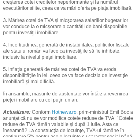
creşterea cotei creditelor neperformante şi la numărul
executărilor silite, ceea ce va mări oferta pe piaţa imobiliară.
3. Mărirea cotei de TVA şi micşorarea salariilor bugetarilor
vor conduce la o micşorare a cantităţii de bani disponibile
pentru investiţii imobiliare.
4. Incertitudinea generată de instabilitatea politicilor fiscale
ale statului român va face ca investiţiile să fie inhibate,
inclusiv la nivelul pieţei imobiliare.
5. Inflaţia generată de mărirea cotei de TVA va eroda
disponibilităţile în lei, ceea ce va face decizia de investiţie
imobiliară şi mai dificilă.
În ansamblu, măsurile de austeritate vor întârzia revenirea
pieţei imobiliare cu cel puţin un an.
Actualizare:
Conform
Hotnews.ro
, prim-ministrul Emil Boc a
anunţat că nu se vor modifica cotele reduse de TVA: "Cotele
reduse de TVA rămân valabile şi după 1 iulie. Asta ce
înseamnă? La construcţia de locuinţe, TVA-ul rămâne în
continuare 5% pentru acele locuinţe cu caracter social până