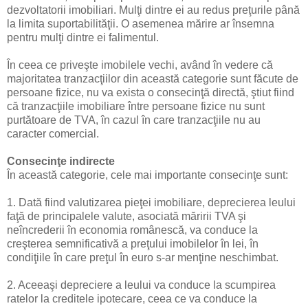
dezvoltatorii imobiliari. Mulţi dintre ei au redus preţurile până
la limita suportabilităţii. O asemenea mărire ar însemna
pentru mulţi dintre ei falimentul.
În ceea ce priveşte imobilele vechi, având în vedere că
majoritatea tranzacţiilor din această categorie sunt făcute de
persoane fizice, nu va exista o consecinţă directă, ştiut fiind
că tranzacţiile imobiliare între persoane fizice nu sunt
purtătoare de TVA, în cazul în care tranzacţiile nu au
caracter comercial.
Consecinţe indirecte
În această categorie, cele mai importante consecinţe sunt:
1. Dată fiind valutizarea pieţei imobiliare, deprecierea leului
faţă de principalele valute, asociată măririi TVA şi
neîncrederii în economia românescă, va conduce la
creşterea semnificativă a preţului imobilelor în lei, în
condiţiile în care preţul în euro s-ar menţine neschimbat.
2. Aceeaşi depreciere a leului va conduce la scumpirea
ratelor la creditele ipotecare, ceea ce va conduce la