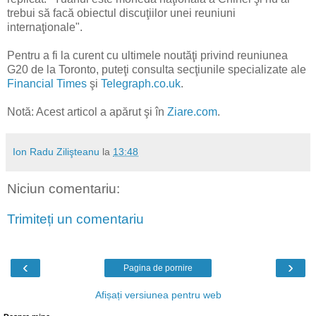
trebui să facă obiectul discuţiilor unei reuniuni
internaţionale".
Pentru a fi la curent cu ultimele noutăţi privind reuniunea
G20 de la Toronto, puteţi consulta secţiunile specializate ale
Financial Times
şi
Telegraph.co.uk
.
Notă: Acest articol a apărut şi în
Ziare.com
.
Ion Radu Zilişteanu
la
13:48
Niciun comentariu:
Trimiteți un comentariu
‹
›
Pagina de pornire
Afișați versiunea pentru web