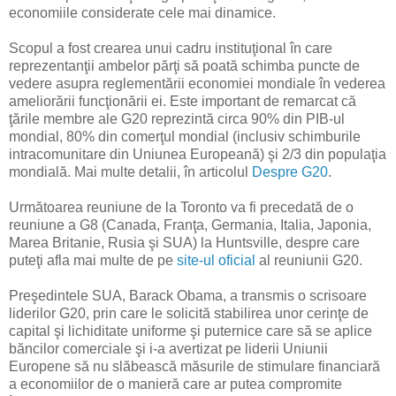
economiile considerate cele mai dinamice.
Scopul a fost crearea unui cadru instituţional în care
reprezentanţii ambelor părţi să poată schimba puncte de
vedere asupra reglementării economiei mondiale în vederea
ameliorării funcţionării ei. Este important de remarcat că
ţările membre ale G20 reprezintă circa 90% din PIB-ul
mondial, 80% din comerţul mondial (inclusiv schimburile
intracomunitare din Uniunea Europeană) şi 2/3 din populaţia
mondială. Mai multe detalii, în articolul
Despre G20
.
Următoarea reuniune de la Toronto va fi precedată de o
reuniune a G8 (Canada, Franţa, Germania, Italia, Japonia,
Marea Britanie, Rusia şi SUA) la Huntsville, despre care
puteţi afla mai multe de pe
site-ul oficial
al reuniunii G20.
Preşedintele SUA, Barack Obama, a transmis o scrisoare
liderilor G20, prin care le solicită stabilirea unor cerinţe de
capital şi lichiditate uniforme şi puternice care să se aplice
băncilor comerciale şi i-a avertizat pe liderii Uniunii
Europene să nu slăbească măsurile de stimulare financiară
a economiilor de o manieră care ar putea compromite