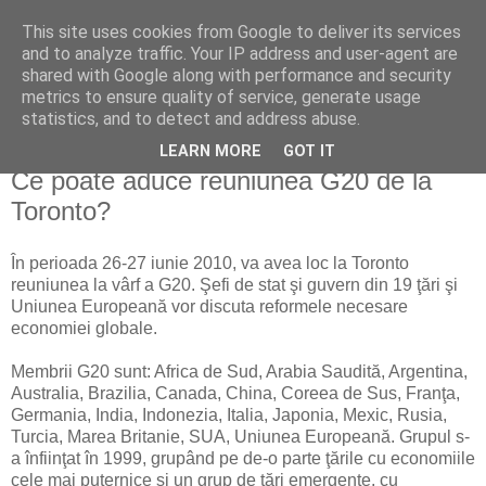
This site uses cookies from Google to deliver its services
Reflecţii economice
and to analyze traffic. Your IP address and user-agent are
shared with Google along with performance and security
metrics to ensure quality of service, generate usage
blog de reflecţii, informaţii şi opinii economice
statistics, and to detect and address abuse.
LEARN MORE
GOT IT
sâmbătă, 19 iunie 2010
Ce poate aduce reuniunea G20 de la
Toronto?
În perioada 26-27 iunie 2010, va avea loc la Toronto
reuniunea la vârf a G20. Şefi de stat şi guvern din 19 ţări şi
Uniunea Europeană vor discuta reformele necesare
economiei globale.
Membrii G20 sunt: Africa de Sud, Arabia Saudită, Argentina,
Australia, Brazilia, Canada, China, Coreea de Sus, Franţa,
Germania, India, Indonezia, Italia, Japonia, Mexic, Rusia,
Turcia, Marea Britanie, SUA, Uniunea Europeană. Grupul s-
a înfiinţat în 1999, grupând pe de-o parte ţările cu economiile
cele mai puternice şi un grup de ţări emergente, cu