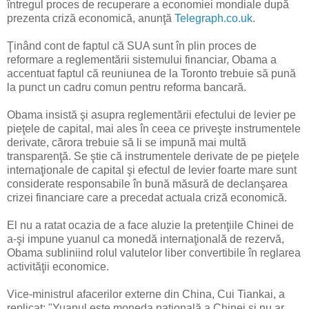
întregul proces de recuperare a economiei mondiale după
prezenta criză economică, anunţă
Telegraph.co.uk
.
Ţinând cont de faptul că SUA sunt în plin proces de
reformare a reglementării sistemului financiar, Obama a
accentuat faptul că reuniunea de la Toronto trebuie să pună
la punct un cadru comun pentru reforma bancară.
Obama insistă şi asupra reglementării efectului de levier pe
pieţele de capital, mai ales în ceea ce priveşte instrumentele
derivate, cărora trebuie să li se impună mai multă
transparenţă. Se ştie că instrumentele derivate de pe pieţele
internaţionale de capital şi efectul de levier foarte mare sunt
considerate responsabile în bună măsură de declanşarea
crizei financiare care a precedat actuala criză economică.
El nu a ratat ocazia de a face aluzie la pretenţiile Chinei de
a-şi impune yuanul ca monedă internaţională de rezervă,
Obama subliniind rolul valutelor liber convertibile în reglarea
activităţii economice.
Vice-ministrul afacerilor externe din China, Cui Tiankai, a
replicat: "Yuanul este moneda naţională a Chinei şi nu ar