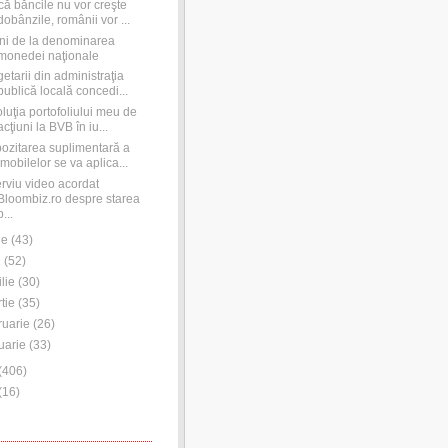
ă băncile nu vor creşte
dobânzile, românii vor ...
ni de la denominarea
monedei naţionale
etarii din administraţia
publică locală concedi...
luţia portofoliului meu de
acţiuni la BVB în iu...
ozitarea suplimentară a
imobilelor se va aplica...
erviu video acordat
Bloombiz.ro despre starea
p...
ie
(
43
)
i
(
52
)
ilie
(
30
)
tie
(
35
)
ruarie
(
26
)
uarie
(
33
)
(
406
)
(
16
)