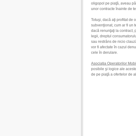
oligopol pe piaţă, aveau pâi
unor contracte înainte de t
Totuşi, dacă aţi profitat de
subvenţionat, cum ar fi un t
dacă renunţaţi la contract,
legii, dreptul consumatorulu
sau restrâns de nicio clauză
vor fi afectate în cazul denu
cele în derulare.
Asociaţia Operatorilor Mob
posibile şi logice ale acest
de pe piaţă a ofertelor de a