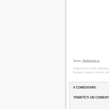
Sursa:
Stirileprotv.ro
.
Publicat de Ion Radu Ziliştean
Etichete:
consum
,
Internet
,
tel
0 COMENTARII:
TRIMITEȚI UN COMENT