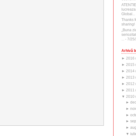
ATENTI
lucreaza
Global...
Thanks f
sharing!
„Buna zi
seriozita
...
- 7/25
Arhivă b
►
2016
►
2015
►
2014
►
2013
►
2012
►
2011
▼
2010
►
de
►
noi
►
oct
►
sep
►
aug
▼
iuli