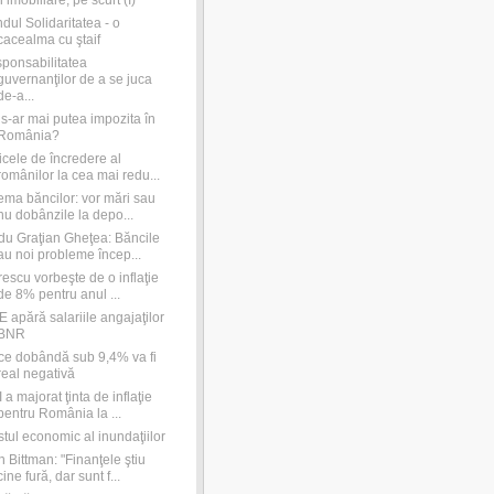
ri imobiliare, pe scurt (I)
dul Solidaritatea - o
cacealma cu ştaif
sponsabilitatea
guvernanţilor de a se juca
de-a...
s-ar mai putea impozita în
România?
icele de încredere al
românilor la cea mai redu...
ema băncilor: vor mări sau
nu dobânzile la depo...
u Graţian Gheţea: Băncile
au noi probleme încep...
rescu vorbeşte de o inflaţie
de 8% pentru anul ...
 apără salariile angajaţilor
BNR
ce dobândă sub 9,4% va fi
real negativă
 a majorat ţinta de inflaţie
pentru România la ...
tul economic al inundaţiilor
 Bittman: "Finanţele ştiu
cine fură, dar sunt f...