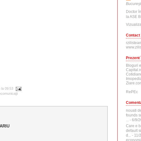
Bucureşt
Doctor î
la ASE B
Vizualiza
Contact
rzilistea
www.zili
Prezent 
Bloguri 
Capital.r
Cotidian
Imopedia
Ziare.co
u
la
09:53
RePEc
ecomunicaţii
Comenta
nouati d
founds sr
...
- 6/9/
Care e b
ARIU
default 
d...
- 11/
economi