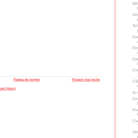
Mih
Ame
Teh
Exe
Pov
Eur
Cre
Pagina de pornire
Postare mai veche
Cât
arii (Atom)
Ia,
Des
Rom
Ciu
Var