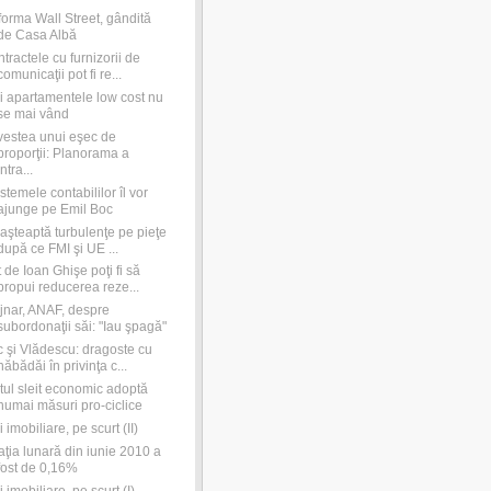
orma Wall Street, gândită
de Casa Albă
tractele cu furnizorii de
comunicaţii pot fi re...
i apartamentele low cost nu
se mai vând
estea unui eşec de
proporţii: Planorama a
intra...
stemele contabililor îl vor
ajunge pe Emil Boc
aşteaptă turbulenţe pe pieţe
după ce FMI şi UE ...
 de Ioan Ghişe poţi fi să
propui reducerea reze...
jnar, ANAF, despre
subordonaţii săi: "Iau şpagă"
 şi Vlădescu: dragoste cu
năbădăi în privinţa c...
tul sleit economic adoptă
numai măsuri pro-ciclice
ri imobiliare, pe scurt (II)
laţia lunară din iunie 2010 a
fost de 0,16%