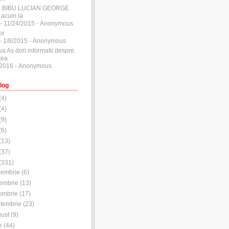
E BIBU LUCIAN GEORGE
 acum la
- 11/24/2015
- Anonymous
or
- 1/8/2015
- Anonymous
ua As dori informatii despre
tea
/2016
- Anonymous
log
(
4
)
(
4
)
(
9
)
(
6
)
(
13
)
(
37
)
(
331
)
cembrie
(
6
)
embrie
(
13
)
ombrie
(
17
)
tembrie
(
23
)
ust
(
9
)
e
(
44
)