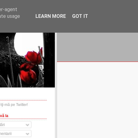
er-agent
rate usage
LEARN MORE
GOT IT
financiare.ro
contact
vă la
ări
entarii