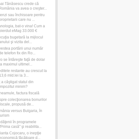
ai Tănăsescu crede că
România va avea o creşter...
nzi sau închisoare pentru
proprietarii care nu ...
nologia, bat-o vina! Cum a
pierdut eMag 33.000 €
cuţia bugetară la mijlocul
anului şi vizita del...
estea portării unui număr
de telefon fix din Ro...
o se întăreşte faţă de dolar
la maximul ultimel...
ditele restante au crescut la
13,6 mld.lei la 3...
 a câştigat statul din
impozitul minim?
 neamule, factura fiscală
pre colecţionarea bonurilor
fiscale, propusă de...
ânia versus Bulgaria, în
turism
dăţenii în programele
"Prima casă" şi reabilita...
ianta Cojocaru, o inepţie
economică făcătoare d...