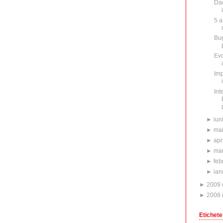
Dac
5 a
Bug
Evo
Imp
Int
►
iun
►
ma
►
apr
►
mar
►
feb
►
ian
►
2009
►
2008
Etichete