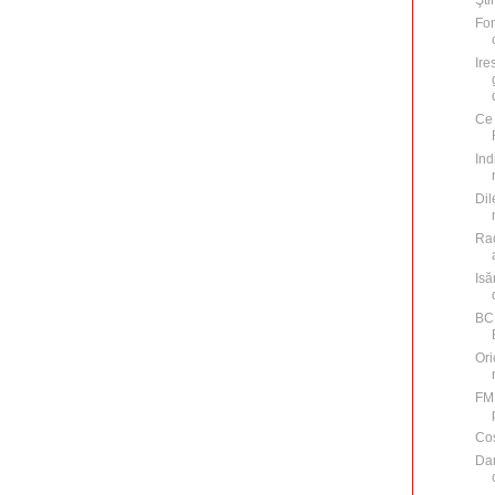
Şti
Fon
Ire
Ce 
Ind
Dil
Rad
Isă
BCE
Ori
FMI
Cos
Dan