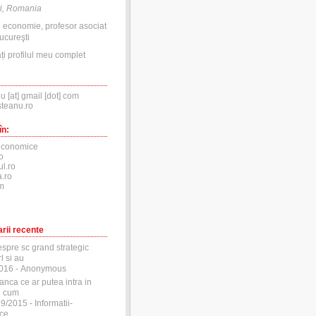
i, Romania
n economie, profesor asociat
ucureşti
ți profilul meu complet
nu [at] gmail [dot] com
steanu.ro
în:
economice
o
ul.ro
.ro
m
rii recente
espre sc grand strategic
l si au
2016
- Anonymous
anca ce ar putea intra in
si cum
29/2015
- Informatii-
ce