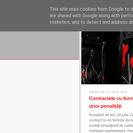
REFLECŢII EC
This site uses cookies from Google to de
blog de reflecţii, informaţii şi 
are shared with Google along with perfo
statistics, and to detect and address a
MIERCURI, 21 IULIE 2010
Contractele cu furniz
unor penalităţi
Începând de ieri, 20 iulie 2
contract cu un furnizor de t
sunteţi nemulţumit de calitat
cheltuieli suplimentare. Furn