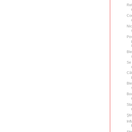
Ref
Con
Nic
Pov
Ble
Se 
Cât
Ble
Boc
Sta
Şti
Inf