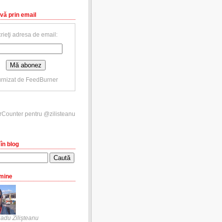
vă prin email
rieţi adresa de email:
rnizat de
FeedBurner
în blog
mine
adu Zilişteanu