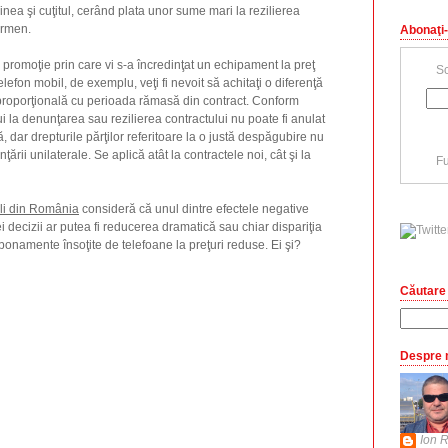
nea şi cuţitul, cerând plata unor sume mari la rezilierea
ermen.
Abonaţi-
 o promoţie prin care vi s-a încredinţat un echipament la preţ
Sc
elefon mobil, de exemplu, veţi fi nevoit să achitaţi o diferenţă
 proporţională cu perioada rămasă din contract. Conform
i la denunţarea sau rezilierea contractului nu poate fi anulat
, dar drepturile părţilor referitoare la o justă despăgubire nu
nţării unilaterale. Se aplică atât la contractele noi, cât şi la
Fu
ili din România
consideră că unul dintre efectele negative
ei decizii ar putea fi reducerea dramatică sau chiar dispariţia
bonamente însoţite de telefoane la preţuri reduse. Ei şi?
Căutare 
Despre 
Ion R