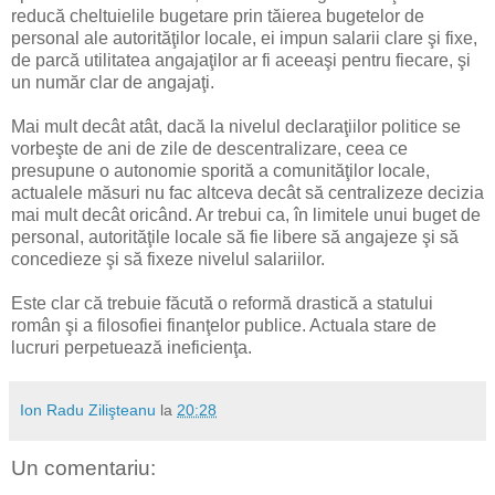
reducă cheltuielile bugetare prin tăierea bugetelor de
personal ale autorităţilor locale, ei impun salarii clare şi fixe,
de parcă utilitatea angajaţilor ar fi aceeaşi pentru fiecare, şi
un număr clar de angajaţi.
Mai mult decât atât, dacă la nivelul declaraţiilor politice se
vorbeşte de ani de zile de descentralizare, ceea ce
presupune o autonomie sporită a comunităţilor locale,
actualele măsuri nu fac altceva decât să centralizeze decizia
mai mult decât oricând. Ar trebui ca, în limitele unui buget de
personal, autorităţile locale să fie libere să angajeze şi să
concedieze şi să fixeze nivelul salariilor.
Este clar că trebuie făcută o reformă drastică a statului
român şi a filosofiei finanţelor publice. Actuala stare de
lucruri perpetuează ineficienţa.
Ion Radu Zilişteanu
la
20:28
Un comentariu: