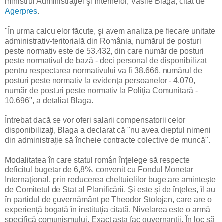
ministrul Administraţiei şi Internelor, Vasile Blaga, citat de
Agerpres
.
"În urma calculelor făcute, şi avem analiza pe fiecare unitate
administrativ-teritorială din România, numărul de posturi
peste normativ este de 53.432, din care număr de posturi
peste normativul de bază - deci personal de disponibilizat
pentru respectarea normativului va fi 38.666, numărul de
posturi peste normativ la evidenţa persoanelor - 4.070,
număr de posturi peste normativ la Poliţia Comunitară -
10.696", a detaliat Blaga.
Întrebat dacă se vor oferi salarii compensatorii celor
disponibilizaţi, Blaga a declarat că "nu avea dreptul nimeni
din administraţie să încheie contracte colective de muncă".
Modalitatea în care statul român înţelege să respecte
deficitul bugetar de 6,8%, convenit cu Fondul Monetar
Internaţional, prin reducerea cheltuielilor bugetare aminteşte
de Comitetul de Stat al Planificării. Şi este şi de înţeles, îl au
în partidul de guvernământ pe Theodor Stolojan, care are o
experienţă bogată în instituţia citată. Nivelarea este o armă
specifică comunismului, Exact asta fac guvernanţii. În loc să