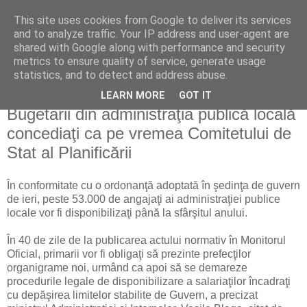
This site uses cookies from Google to deliver its services
Reflecţii economice
and to analyze traffic. Your IP address and user-agent are
shared with Google along with performance and security
metrics to ensure quality of service, generate usage
blog de reflecţii, informaţii şi opinii economice
statistics, and to detect and address abuse.
LEARN MORE
GOT IT
joi, 1 iulie 2010
Bugetarii din administraţia publică locală
concediaţi ca pe vremea Comitetului de
Stat al Planificării
În conformitate cu o ordonanţă adoptată în şedinţa de guvern
de ieri, peste 53.000 de angajaţi ai administraţiei publice
locale vor fi disponibilizaţi până la sfârşitul anului.
În 40 de zile de la publicarea actului normativ în Monitorul
Oficial, primarii vor fi obligaţi să prezinte prefecţilor
organigrame noi, urmând ca apoi să se demareze
procedurile legale de disponibilizare a salariaţilor încadraţi
cu depăşirea limitelor stabilite de Guvern, a precizat