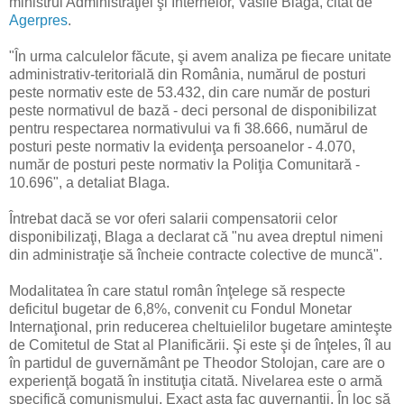
ministrul Administraţiei şi Internelor, Vasile Blaga, citat de
Agerpres
.
"În urma calculelor făcute, şi avem analiza pe fiecare unitate
administrativ-teritorială din România, numărul de posturi
peste normativ este de 53.432, din care număr de posturi
peste normativul de bază - deci personal de disponibilizat
pentru respectarea normativului va fi 38.666, numărul de
posturi peste normativ la evidenţa persoanelor - 4.070,
număr de posturi peste normativ la Poliţia Comunitară -
10.696", a detaliat Blaga.
Întrebat dacă se vor oferi salarii compensatorii celor
disponibilizaţi, Blaga a declarat că "nu avea dreptul nimeni
din administraţie să încheie contracte colective de muncă".
Modalitatea în care statul român înţelege să respecte
deficitul bugetar de 6,8%, convenit cu Fondul Monetar
Internaţional, prin reducerea cheltuielilor bugetare aminteşte
de Comitetul de Stat al Planificării. Şi este şi de înţeles, îl au
în partidul de guvernământ pe Theodor Stolojan, care are o
experienţă bogată în instituţia citată. Nivelarea este o armă
specifică comunismului, Exact asta fac guvernanţii. În loc să