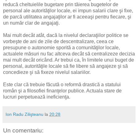
reducă cheltuielile bugetare prin tăierea bugetelor de
personal ale autorităţilor locale, ei impun salarii clare şi fixe,
de parcă utilitatea angajaţilor ar fi aceeaşi pentru fiecare, şi
un număr clar de angajaţi.
Mai mult decât atât, dacă la nivelul declaraţiilor politice se
vorbeşte de ani de zile de descentralizare, ceea ce
presupune o autonomie sporită a comunităţilor locale,
actualele măsuri nu fac altceva decât să centralizeze decizia
mai mult decât oricând. Ar trebui ca, în limitele unui buget de
personal, autorităţile locale să fie libere să angajeze şi să
concedieze şi să fixeze nivelul salariilor.
Este clar că trebuie făcută o reformă drastică a statului
român şi a filosofiei finanţelor publice. Actuala stare de
lucruri perpetuează ineficienţa.
Ion Radu Zilişteanu
la
20:28
Un comentariu: