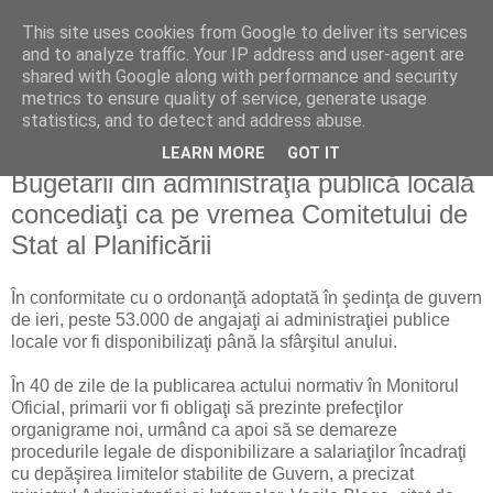
This site uses cookies from Google to deliver its services
Reflecţii economice
and to analyze traffic. Your IP address and user-agent are
shared with Google along with performance and security
metrics to ensure quality of service, generate usage
blog de reflecţii, informaţii şi opinii economice
statistics, and to detect and address abuse.
LEARN MORE
GOT IT
joi, 1 iulie 2010
Bugetarii din administraţia publică locală
concediaţi ca pe vremea Comitetului de
Stat al Planificării
În conformitate cu o ordonanţă adoptată în şedinţa de guvern
de ieri, peste 53.000 de angajaţi ai administraţiei publice
locale vor fi disponibilizaţi până la sfârşitul anului.
În 40 de zile de la publicarea actului normativ în Monitorul
Oficial, primarii vor fi obligaţi să prezinte prefecţilor
organigrame noi, urmând ca apoi să se demareze
procedurile legale de disponibilizare a salariaţilor încadraţi
cu depăşirea limitelor stabilite de Guvern, a precizat