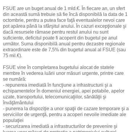
FSUE are un buget anual de 1 mld.€. În fiecare an, un sfert
din această sumă trebuie să fie încă disponibilă la data de 1
octombrie, pentru a putea face faţă eventualelor nevoi care
pot apărea până la sfârşitul anului. În cazuri excepţionale şi
dacă resursele rămase pentru restul anului nu sunt
suficiente, deficitul poate fi acoperit din bugetul pe anul
următor. Suma disponibilă anual pentru dezastre regionale
extraordinare este de 7,5% din bugetul anual al FSUE (sau
75 mil.€).
FSUE vine în completarea bugetului alocat de statele
membre în vederea luării unor măsuri urgente, printre care
se numără:
- repunerea imediată în funcţiune a infrastructurii şi a
echipamentelor în domeniul energiei, apei potabile, apelor
uzate, transportului, telecomunicaţiilor, sănătăţii şi
învăţământului
- punerea la dispoziţie a unor spaţii de cazare temporare şi a
serviciilor de urgenţă, pentru a acoperi nevoile imediate ale
populaţiei
- securizarea imediată a infrastructurilor de prevenire şi