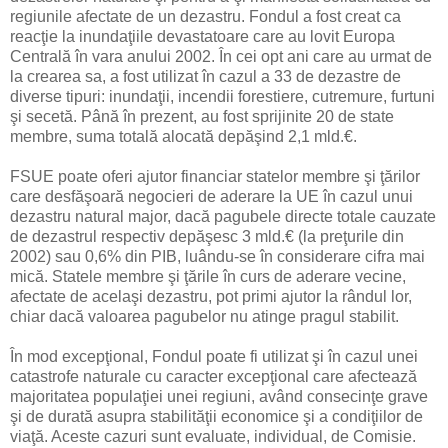
regiunile afectate de un dezastru. Fondul a fost creat ca
reacţie la inundaţiile devastatoare care au lovit Europa
Centrală în vara anului 2002. În cei opt ani care au urmat de
la crearea sa, a fost utilizat în cazul a 33 de dezastre de
diverse tipuri: inundaţii, incendii forestiere, cutremure, furtuni
şi secetă. Până în prezent, au fost sprijinite 20 de state
membre, suma totală alocată depăşind 2,1 mld.€.
FSUE poate oferi ajutor financiar statelor membre şi ţărilor
care desfăşoară negocieri de aderare la UE în cazul unui
dezastru natural major, dacă pagubele directe totale cauzate
de dezastrul respectiv depăşesc 3 mld.€ (la preţurile din
2002) sau 0,6% din PIB, luându-se în considerare cifra mai
mică. Statele membre şi ţările în curs de aderare vecine,
afectate de acelaşi dezastru, pot primi ajutor la rândul lor,
chiar dacă valoarea pagubelor nu atinge pragul stabilit.
În mod excepţional, Fondul poate fi utilizat şi în cazul unei
catastrofe naturale cu caracter excepţional care afectează
majoritatea populaţiei unei regiuni, având consecinţe grave
şi de durată asupra stabilităţii economice şi a condiţiilor de
viaţă. Aceste cazuri sunt evaluate, individual, de Comisie.