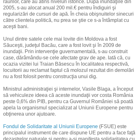
râurilor, care au atins niveluri istorice. După inundaţiile din
2005, s-au alocat anual 200 mil.€ pentru îndiguiri şi
regularizări de cursuri de apă. În cheia obişnuitelor sinecuri
către clientela politică, nu prea se ştie ce s-a întâmplat cu
aceşti bani.
Unul dintre satele cele mai lovite din Moldova a fost
Săuceşti, judeţul Bacău, care a fost lovit şi în 2009 de
inundaţii. Prin intervenţie guvernamentală, s-au construit
case, dărâmându-se cele afectate grav de ape. Iată că, cu
ocazia vizitei lui Traian Băsescu în localitatea respectivă,
locuitorii au reclamat faptul că molozul rezultat din demolări
nu a fost folosit pentru construcţia unui dig.
Ministrul administraţiei şi internelor, Vasile Blaga, a început
să vehiculeze ideea că aceste inundaţii vor costa România
peste 0,6% din PIB, pentru ca Guvernul României să poată
apela la organismul specializat al Uniunii Europene pentru
obţinerea unor ajutoare.
Fondul de Solidaritate al Uniunii Europene
(FSUE) este
principalul instrument de care dispune UE pentru a face faţă
dezastrelor naturale şi pentru a-şi manifesta solidaritatea cu