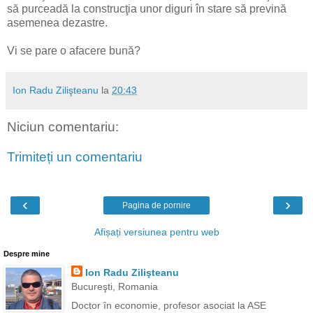
să purceadă la construcţia unor diguri în stare să prevină
asemenea dezastre.
Vi se pare o afacere bună?
Ion Radu Zilişteanu
la
20:43
Niciun comentariu:
Trimiteți un comentariu
‹
›
Pagina de pornire
Afișați versiunea pentru web
Despre mine
Ion Radu Zilişteanu
Bucureşti, Romania
Doctor în economie, profesor asociat la ASE