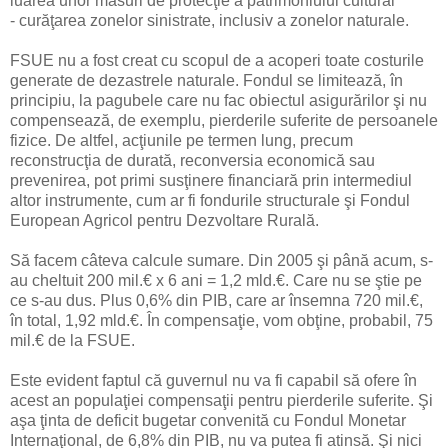
luarea unor măsuri de protecţie a patrimoniului cultural
- curăţarea zonelor sinistrate, inclusiv a zonelor naturale.
FSUE nu a fost creat cu scopul de a acoperi toate costurile
generate de dezastrele naturale. Fondul se limitează, în
principiu, la pagubele care nu fac obiectul asigurărilor şi nu
compensează, de exemplu, pierderile suferite de persoanele
fizice. De altfel, acţiunile pe termen lung, precum
reconstrucţia de durată, reconversia economică sau
prevenirea, pot primi susţinere financiară prin intermediul
altor instrumente, cum ar fi fondurile structurale şi Fondul
European Agricol pentru Dezvoltare Rurală.
Să facem câteva calcule sumare. Din 2005 şi până acum, s-
au cheltuit 200 mil.€ x 6 ani = 1,2 mld.€. Care nu se ştie pe
ce s-au dus. Plus 0,6% din PIB, care ar însemna 720 mil.€,
în total, 1,92 mld.€. În compensaţie, vom obţine, probabil, 75
mil.€ de la FSUE.
Este evident faptul că guvernul nu va fi capabil să ofere în
acest an populaţiei compensaţii pentru pierderile suferite. Şi
aşa ţinta de deficit bugetar convenită cu Fondul Monetar
Internaţional, de 6,8% din PIB, nu va putea fi atinsă. Şi nici