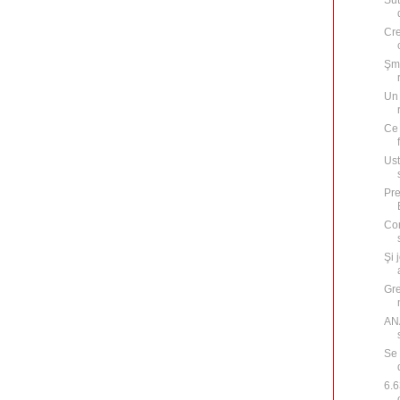
Sut
Cre
Şme
Un 
Ce 
Ust
Pre
Con
Şi 
Gre
ANA
Se 
6.6