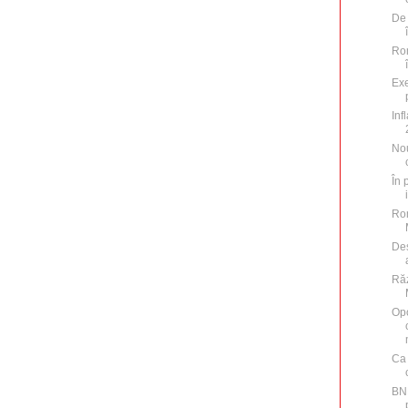
De 
Rom
Exe
Inf
Nou
În 
Rom
Des
Răz
Opo
Ca 
BN