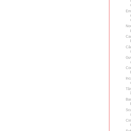
Emi
Nou
Car
Cân
Guv
Con
Inc
Târ
Ban
Scu
Cin