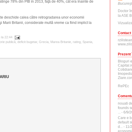
atinge 78% din PIB în 2013, faţă de 40%, cât era înainte de
Bucureşt
Doctor î
la ASE B
te deschide calea către retrogradarea unor economii
i Marii Britanii, considerate multă vreme ca fiind implict la
Vizualiza
Contact
u
la
22:44
rzilistea
orie publică
,
deficit bugetar
,
Grecia
,
Marea Britanie
,
rating
,
Spania
,
www.zili
Prezent 
Bloguri 
Capital.r
Cotidian
Imopedia
ARIU
Ziare.co
RePEc
Comenta
nouati d
founds sr
...
- 6/9/
Care e b
default 
d...
- 11/
economi