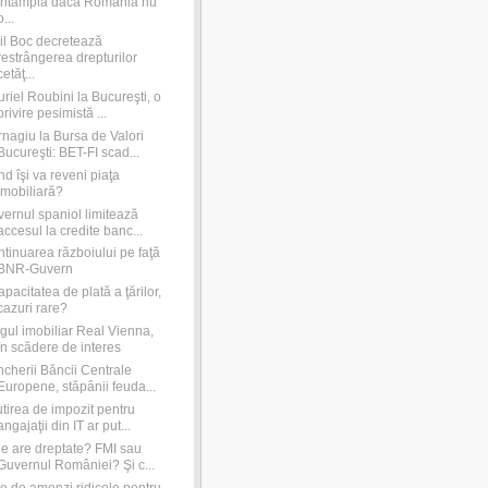
întâmplă dacă România nu
o...
l Boc decretează
restrângerea drepturilor
cetăţ...
riel Roubini la Bucureşti, o
privire pesimistă ...
nagiu la Bursa de Valori
Bucureşti: BET-FI scad...
d îşi va reveni piaţa
imobiliară?
ernul spaniol limitează
accesul la credite banc...
tinuarea războiului pe faţă
BNR-Guvern
apacitatea de plată a ţărilor,
cazuri rare?
gul imobiliar Real Vienna,
în scădere de interes
cherii Băncii Centrale
Europene, stăpânii feuda...
tirea de impozit pentru
angajaţii din IT ar put...
e are dreptate? FMI sau
Guvernul României? Şi c...