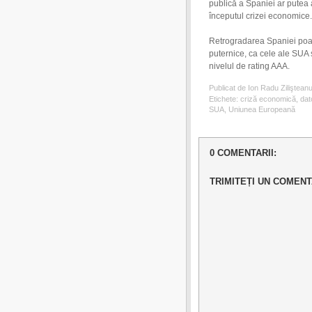
publică a Spaniei ar putea 
începutul crizei economice.
Retrogradarea Spaniei poa
puternice, ca cele ale SUA ş
nivelul de rating AAA.
Publicat de Ion Radu Ziliştean
Etichete:
criză economică
,
dat
SUA
,
Uniunea Europeană
0 COMENTARII:
TRIMITEȚI UN COMENT