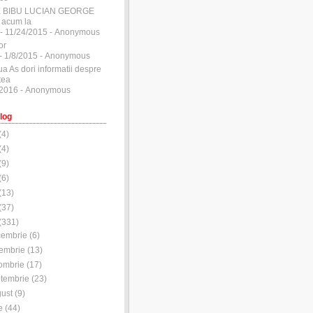
E BIBU LUCIAN GEORGE
 acum la
- 11/24/2015
- Anonymous
or
- 1/8/2015
- Anonymous
ua As dori informatii despre
tea
/2016
- Anonymous
log
(
4
)
(
4
)
(
9
)
(
6
)
(
13
)
(
37
)
(
331
)
cembrie
(
6
)
embrie
(
13
)
ombrie
(
17
)
tembrie
(
23
)
ust
(
9
)
e
(
44
)