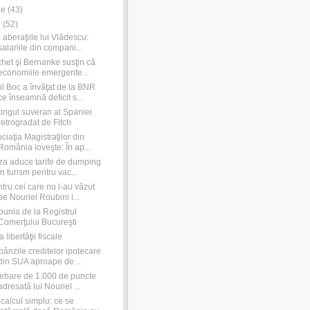
ie
(
43
)
i
(
52
)
 aberaţiile lui Vlădescu:
salariile din compani...
chet şi Bernanke susţin că
economiile emergente...
l Boc a învăţat de la BNR
ce înseamnă deficit s...
ingul suveran al Spaniei
retrogradat de Fitch
ciaţia Magistraţilor din
România loveşte: În ap...
za aduce tarife de dumping
în turism pentru vac...
tru cei care nu l-au văzut
pe Nouriel Roubini l...
unia de la Registrul
Comerţului Bucureşti
a libertăţii fiscale
ânzile creditelor ipotecare
din SUA aproape de ...
rebare de 1.000 de puncte
adresată lui Nouriel ...
calcul simplu: ce se