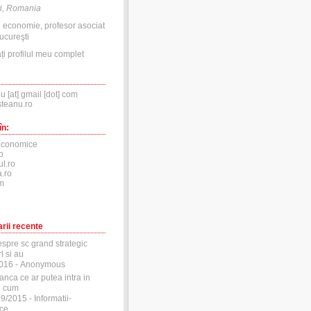
i, Romania
n economie, profesor asociat
ucureşti
ți profilul meu complet
nu [at] gmail [dot] com
steanu.ro
în:
economice
o
ul.ro
.ro
m
rii recente
espre sc grand strategic
l si au
2016
- Anonymous
anca ce ar putea intra in
si cum
29/2015
- Informatii-
ce