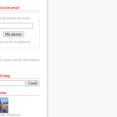
vă prin email
rieţi adresa de email:
rnizat de
FeedBurner
în blog
mine
adu Zilişteanu