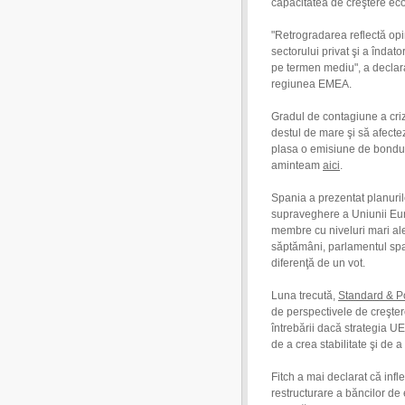
capacitatea de creştere eco
"Retrogradarea reflectă opi
sectorului privat şi a înda
pe termen mediu", a declara
regiunea EMEA.
Gradul de contagiune a cri
destul de mare şi să afecte
plasa o emisiune de bonduri
aminteam
aici
.
Spania a prezentat planuril
supraveghere a Uniunii Eur
membre cu niveluri mari ale 
săptămâni, parlamentul spa
diferenţă de un vot.
Luna trecută,
Standard & P
de perspectivele de creşter
întrebării dacă strategia UE
de a crea stabilitate şi de a l
Fitch a mai declarat că infle
restructurare a băncilor de