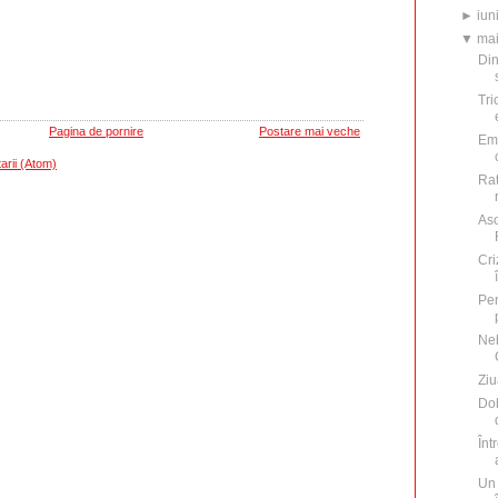
►
iun
▼
ma
Din
Tri
Pagina de pornire
Postare mai veche
Emi
arii (Atom)
Rat
Aso
Cri
Pen
Neb
Ziu
Dob
Înt
Un 