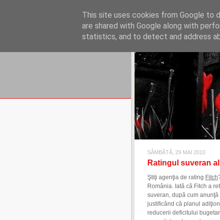
REFLECŢII EC
This site uses cookies from Google to de
blog de reflecţii, informaţii şi 
are shared with Google along with perfo
statistics, and to detect and address a
SÂMBĂTĂ, 29 MAI 2010
Ratingul suveran al
Ştiţi agenţia de rating
Fitch
România. Iată că Fitch a re
suveran, după cum anunţă
justificând că planul adiţio
reducerii deficitului buget