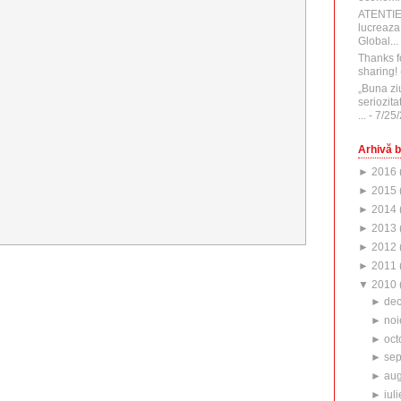
ATENTI
lucreaza
Global...
Thanks f
sharing!
„Buna zi
seriozita
...
- 7/25
Arhivă b
►
2016
►
2015
►
2014
►
2013
►
2012
►
2011
▼
2010
►
de
►
noi
►
oct
►
sep
►
aug
►
iuli