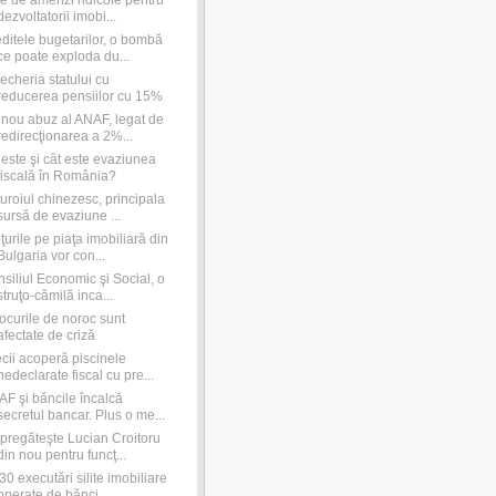
e de amenzi ridicole pentru
dezvoltatorii imobi...
ditele bugetarilor, o bombă
ce poate exploda du...
cheria statului cu
reducerea pensiilor cu 15%
nou abuz al ANAF, legat de
redirecţionarea a 2%...
este şi cât este evaziunea
fiscală în România?
uroiul chinezesc, principala
sursă de evaziune ...
ţurile pe piaţa imobiliară din
Bulgaria vor con...
siliul Economic şi Social, o
struţo-cămilă inca...
jocurile de noroc sunt
afectate de criză
cii acoperă piscinele
nedeclarate fiscal cu pre...
F şi băncile încalcă
secretul bancar. Plus o me...
pregăteşte Lucian Croitoru
din nou pentru funcţ...
30 executări silite imobiliare
operate de bănci...