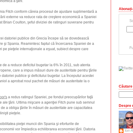
nomică a ţării.
Abonaţi-
nia Fitch conform căreia procesul de ajustare suplimentară a
torării externe va reduce rata de creştere economică a Spaniei
Sc
t Brian Coulton, şeful diviziei de ratinguri suverane pentru
zei datoriei publice din Grecia începe să se dovedească
ze şi Spania. Reamintesc faptul că încercarea Spaniei de a
Fu
 pe pieţele internaţionale a eşuat, subiect despre care
e de a reduce deficitul bugetar la 6% în 2011, sub atenta
opene, care a impus măsuri dure de austeritate pentru ţările
datoriei publice şi deficitului bugetar. La începutul acestei
niol a aprobat noul pachet de măsuri de austeritate la o
Căutare 
oor's
a redus ratingul Spaniei, pe fondul preocupărilor faţă
e ale ţării. Ultima mişcare a agenţiei Fitch pune sub semnul
Despre 
 de a obliga ţările în măsuri de austeritate are capacitatea
inişti pieţele.
xibilitatea pieţei muncii din Spania şi eforturile de
 economii vor împiedica echilibrarea economiei ţării. Datoria
Ion R