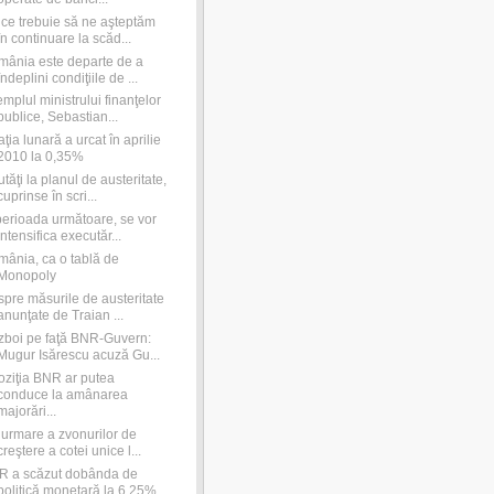
ce trebuie să ne aşteptăm
în continuare la scăd...
ânia este departe de a
îndeplini condiţiile de ...
mplul ministrului finanţelor
publice, Sebastian...
laţia lunară a urcat în aprilie
2010 la 0,35%
tăţi la planul de austeritate,
cuprinse în scri...
perioada următoare, se vor
intensifica executăr...
ânia, ca o tablă de
Monopoly
pre măsurile de austeritate
anunţate de Traian ...
boi pe faţă BNR-Guvern:
Mugur Isărescu acuză Gu...
ziţia BNR ar putea
conduce la amânarea
majorări...
urmare a zvonurilor de
creştere a cotei unice l...
R a scăzut dobânda de
politică monetară la 6,25%...