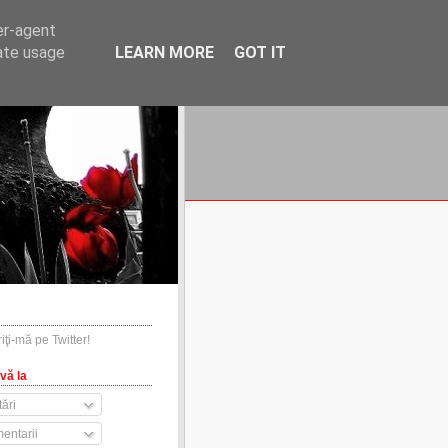
er-agent
rate usage
LEARN MORE
GOT IT
financiare.ro
contact
vă la
ări
entarii