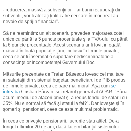
- reducerea masivă a subvenţiilor, "iar banii recuperaţi din
subvenţii, vor fi alocaţi ţintit către cei care în mod real au
nevoie de sprijin financiar".
Să ne reamintim: un alt scenariu prevedea majorarea cotei
unice cu până la 5 puncte procentuale şi a TVA-ului cu până
la 6 puncte procentuale. Acest scenariu ar fi lovit în egală
măsură în toată populaţie ţării, inclusiv în firmele private,
ceea ce ar fi însemnat o suportare nediscriminatorie a
consecinţelor incompetenţei Guvernului Boc.
Măsurile prezentate de Traian Băsescu lovesc cel mai tare
în salariaţii din sistemul bugetar, beneficiarul de PIB produs
de firmele private, ceea ce pare mai moral. Aşa cum
se
întreabă
Cristian Pârvan, secretarul general al AOAR: "Până
acum, mediul de afaceri privat şi-a redus fondul de salarii cu
35%. Nu e normal să facă şi statul la fel?". Dar loveşte şi în
şomeri şi pensionari, ceea ce este mult mai problematic.
În ceea ce priveşte pensionarii, lucrurile stau altfel. De-a
lungul ultimilor 20 de ani, dacă facem bilanţul sistemului