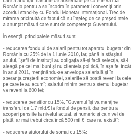
care a anunţat măsurile de austeritate pe care le va lua
România pentru a se încadra în parametrii conveniţi prin
acordul stand-by cu Fondul Monetar Internaţional. Trec de
mirarea pricinuită de faptul că nu înţeleg de ce preşedintele
a anunţat măsuri care sunt de competenţa Guvernului.
În esenţă, principalele măsuri sunt:
- reducerea fondului de salarii pentru tot aparatul bugetar din
România cu 25% de la 1 iunie 2010, iar, până la sfârşitul
anului, "şefii de instituţii au obligaţia să-şi facă selecţia, să-i
aleagă pe cei mai buni şi nu clientela politică, în aşa fel încât
în anul 2011, menţinându-se anvelopa salarială şi în
speranţa creşterii economiei, salariile să poată reveni la cele
pe care le au acum"; salariul minim pentru sistemul bugetar
va reveni la 600 lei;
- reducerea pensiilor cu 15%, "Guvernul îşi va menţine
transferul de 1,7 mld.€ la fondul de pensii, dar pentru a
acoperi pensiile la nivelul actual, şi numeric şi ca nivel de
plată, ar mai trebui circa încă 500 mil.€, care nu există";
- reducerea ajutorului de şomaj cu 15%;