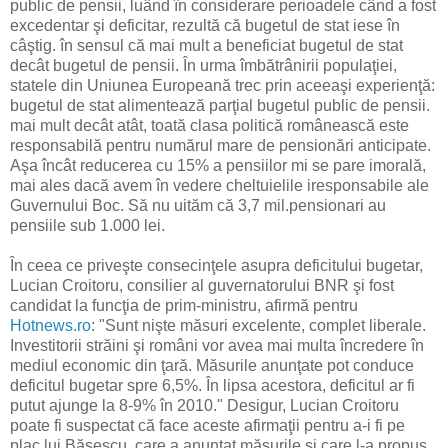
public de pensii, luând în considerare perioadele când a fost
excedentar şi deficitar, rezultă că bugetul de stat iese în
câştig. în sensul că mai mult a beneficiat bugetul de stat
decât bugetul de pensii. În urma îmbătrânirii populaţiei,
statele din Uniunea Europeană trec prin aceeaşi experienţă:
bugetul de stat alimentează parţial bugetul public de pensii.
mai mult decât atât, toată clasa politică românească este
responsabilă pentru numărul mare de pensionări anticipate.
Aşa încât reducerea cu 15% a pensiilor mi se pare imorală,
mai ales dacă avem în vedere cheltuielile iresponsabile ale
Guvernului Boc. Să nu uităm că 3,7 mil.pensionari au
pensiile sub 1.000 lei.
În ceea ce priveşte consecinţele asupra deficitului bugetar,
Lucian Croitoru, consilier al guvernatorului BNR şi fost
candidat la funcţia de prim-ministru, afirmă pentru
Hotnews.ro
: "Sunt nişte măsuri excelente, complet liberale.
Investitorii străini şi români vor avea mai multa încredere în
mediul economic din ţară. Măsurile anunţate pot conduce
deficitul bugetar spre 6,5%. În lipsa acestora, deficitul ar fi
putut ajunge la 8-9% în 2010." Desigur, Lucian Croitoru
poate fi suspectat că face aceste afirmaţii pentru a-i fi pe
plac lui Băsescu, care a anunţat măsurile şi care l-a propus