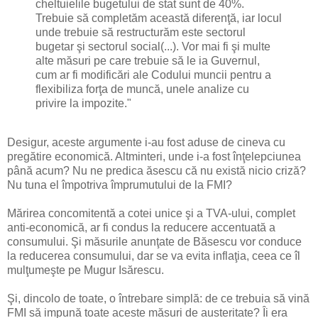
cheltuielile bugetului de stat sunt de 40%.
Trebuie să completăm această diferenţă, iar locul
unde trebuie să restructurăm este sectorul
bugetar şi sectorul social(...). Vor mai fi şi multe
alte măsuri pe care trebuie să le ia Guvernul,
cum ar fi modificări ale Codului muncii pentru a
flexibiliza forţa de muncă, unele analize cu
privire la impozite."
Desigur, aceste argumente i-au fost aduse de cineva cu
pregătire economică. Altminteri, unde i-a fost înţelepciunea
până acum? Nu ne predica ăsescu că nu există nicio criză?
Nu tuna el împotriva împrumutului de la FMI?
Mărirea concomitentă a cotei unice şi a TVA-ului, complet
anti-economică, ar fi condus la reducere accentuată a
consumului. Şi măsurile anunţate de Băsescu vor conduce
la reducerea consumului, dar se va evita inflaţia, ceea ce îl
mulţumeşte pe Mugur Isărescu.
Şi, dincolo de toate, o întrebare simplă: de ce trebuia să vină
FMI să impună toate aceste măsuri de austeritate? Îi era