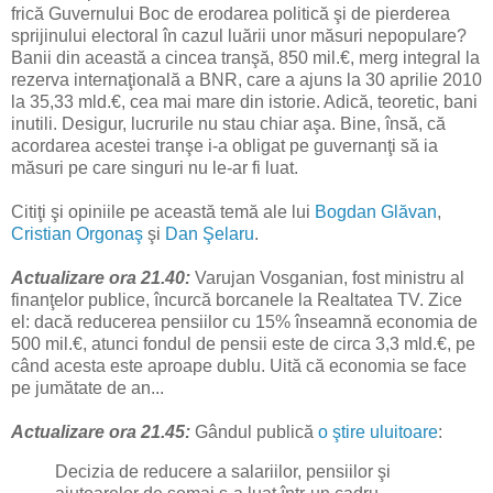
frică Guvernului Boc de erodarea politică şi de pierderea
sprijinului electoral în cazul luării unor măsuri nepopulare?
Banii din această a cincea tranşă, 850 mil.€, merg integral la
rezerva internaţională a BNR, care a ajuns la 30 aprilie 2010
la 35,33 mld.€, cea mai mare din istorie. Adică, teoretic, bani
inutili. Desigur, lucrurile nu stau chiar aşa. Bine, însă, că
acordarea acestei tranşe i-a obligat pe guvernanţi să ia
măsuri pe care singuri nu le-ar fi luat.
Citiţi şi opiniile pe această temă ale lui
Bogdan Glăvan
,
Cristian Orgonaş
şi
Dan Şelaru
.
Actualizare ora 21.40:
Varujan Vosganian, fost ministru al
finanţelor publice, încurcă borcanele la Realtatea TV. Zice
el: dacă reducerea pensiilor cu 15% înseamnă economia de
500 mil.€, atunci fondul de pensii este de circa 3,3 mld.€, pe
când acesta este aproape dublu. Uită că economia se face
pe jumătate de an...
Actualizare ora 21.45:
Gândul publică
o ştire uluitoare
:
Decizia de reducere a salariilor, pensiilor şi