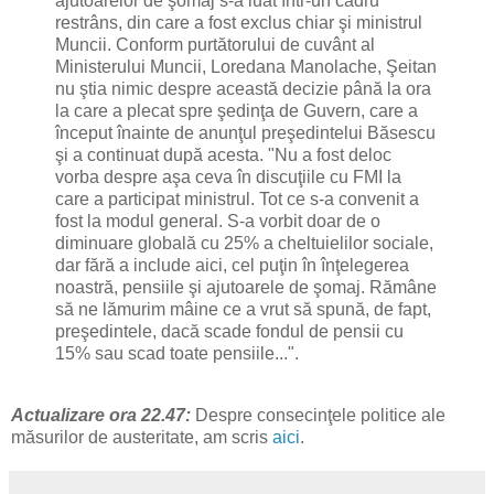
ajutoarelor de şomaj s-a luat într-un cadru
restrâns, din care a fost exclus chiar şi ministrul
Muncii. Conform purtătorului de cuvânt al
Ministerului Muncii, Loredana Manolache, Şeitan
nu ştia nimic despre această decizie până la ora
la care a plecat spre şedinţa de Guvern, care a
început înainte de anunţul preşedintelui Băsescu
şi a continuat după acesta. "Nu a fost deloc
vorba despre aşa ceva în discuţiile cu FMI la
care a participat ministrul. Tot ce s-a convenit a
fost la modul general. S-a vorbit doar de o
diminuare globală cu 25% a cheltuielilor sociale,
dar fără a include aici, cel puţin în înţelegerea
noastră, pensiile şi ajutoarele de şomaj. Rămâne
să ne lămurim mâine ce a vrut să spună, de fapt,
preşedintele, dacă scade fondul de pensii cu
15% sau scad toate pensiile...".
Actualizare ora 22.47:
Despre consecinţele politice ale
măsurilor de austeritate, am scris
aici
.