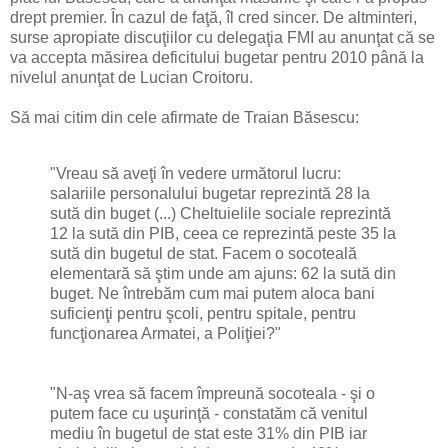
drept premier. În cazul de faţă, îl cred sincer. De altminteri,
surse apropiate discuţiilor cu delegaţia FMI au anunţat că se
va accepta măsirea deficitului bugetar pentru 2010 până la
nivelul anunţat de Lucian Croitoru.
Să mai citim din cele afirmate de Traian Băsescu:
"Vreau să aveţi în vedere următorul lucru:
salariile personalului bugetar reprezintă 28 la
sută din buget (...) Cheltuielile sociale reprezintă
12 la sută din PIB, ceea ce reprezintă peste 35 la
sută din bugetul de stat. Facem o socoteală
elementară să ştim unde am ajuns: 62 la sută din
buget. Ne întrebăm cum mai putem aloca bani
suficienţi pentru şcoli, pentru spitale, pentru
funcţionarea Armatei, a Poliţiei?"
"N-aş vrea să facem împreună socoteala - şi o
putem face cu uşurinţă - constatăm că venitul
mediu în bugetul de stat este 31% din PIB iar