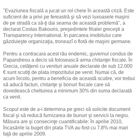
"Evaziunea fiscală a jucat un rol cheie în această criză. Este
suficient de a privi pe fereastră şi să vezi luxoasele maşini
de pe stradă ca să-ţi dai seama de această problemă", a
declarat Costas Bakouris, preşedintele filialei greceşti a
Transparency International. În parcarea imobilului care
găzduieşte organizaţia, troneazî o flotă de maşini germane.
Pentru a contracara acest rău endemic, guvernul condus de
Papandreou a decis să folosească arma chitanţei fiscale. În
Grecia, cetăţenii cu venituri anuale declarate de sub 12.000
€ sunt scutiţi de plata impozitului pe venit. Numai că, de
acum încolo, pentru a beneficia de această scutire, vor trebui
să aducă facturi, chitanţe şi bonuri fiscale care să
dovedească cheltuirea a minimum 30% din suma declarată
ca venit.
Scopul este de a-i determina pe greci să solicite document
fiscal şi să reducă furnizarea de bunuri şi servicii la negru.
Măsura are şi consecinţe cuantificabile: în aprilie 2010,
încasările la buget din plata TVA au fost cu 7,8% mai mari
faţă de aprilie 2009.