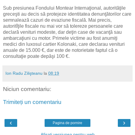
Sub presiunea Fondului Montear Internaţional, autorităţile
greceşti au decis să protejeze identitatea denunţătorilor care
semnalează cazuri de evaziune fiscală. Mai precis,
autoritîţile fiscale nu mai vor să tolereze persoanele care
declară venituri modeste, dar deţin case de vacanţă sau
ambarcaţiuni cu motor. Primele victime au fost anumiţi
medici din luxosul cartier Kolonaki, care declarau venituri
anuale de 15.000 €, dar este de notorietate faptul că o
consultaţie poate depăşi 100 €.
Ion Radu Zilişteanu
la
08:19
Niciun comentariu:
Trimiteți un comentariu
‹
›
Pagina de pornire
Afișați versiunea pentru web