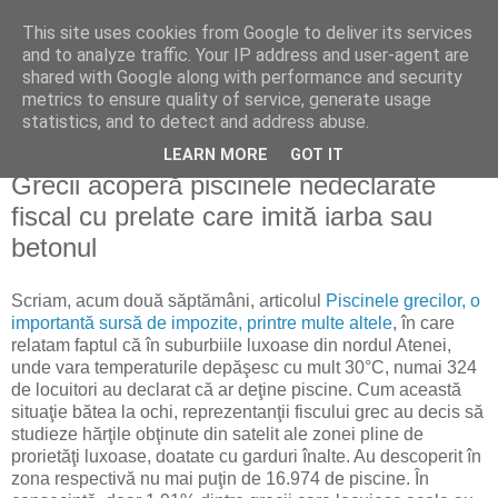
This site uses cookies from Google to deliver its services
Reflecţii economice
and to analyze traffic. Your IP address and user-agent are
shared with Google along with performance and security
metrics to ensure quality of service, generate usage
blog de reflecţii, informaţii şi opinii economice
statistics, and to detect and address abuse.
LEARN MORE
GOT IT
vineri, 14 mai 2010
Grecii acoperă piscinele nedeclarate
fiscal cu prelate care imită iarba sau
betonul
Scriam, acum două săptămâni, articolul
Piscinele grecilor, o
importantă sursă de impozite, printre multe altele
, în care
relatam faptul că în suburbiile luxoase din nordul Atenei,
unde vara temperaturile depăşesc cu mult 30°C, numai 324
de locuitori au declarat că ar deţine piscine. Cum această
situaţie bătea la ochi, reprezentanţii fiscului grec au decis să
studieze hărţile obţinute din satelit ale zonei pline de
prorietăţi luxoase, doatate cu garduri înalte. Au descoperit în
zona respectivă nu mai puţin de 16.974 de piscine. În