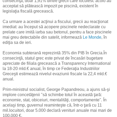
consecinţă, doar 1,91% dintre grecii care locuiesc acolo au
acceptat să plătească impozit pe piscină, existent în
legislaţia fiscală grecească.
Ca urmare a acestei acţinui a fiscului, grecii au reacţionat
imediat: au început să acopere piscinele nedeclarate cu
prelate care imită iarba sau betonul, pentru a face piscinele
mai greu detectabile din satelit, informează
Le Monde
, în
ediţia sa de ieri.
Economia subterană reprezintă 35% din PIB în Grecia.În
consecinţă, statul grec este privat de încasări bugetare
apreciate de filiala grecească a Transparency International
la 18-20 mld.€ anual, în timp ce Federaţia Industriilor
Greceşti estimează nivelul evaziunii fiscale la 22,4 mld.€
anual.
Prim-ministrul socialist, George Papandreou, a ajuns să-şi
implore concetăţenii "să schimbe totul în această ţară:
economie, stat, obiceiuri, mentalităţi, comportamente". În
acelaşi timp, guvernul reaminteşte că, într-o ţară cu 11
mil.locuitori, doar 5.000 declară venituri anuale mai mari de
100.000 €.