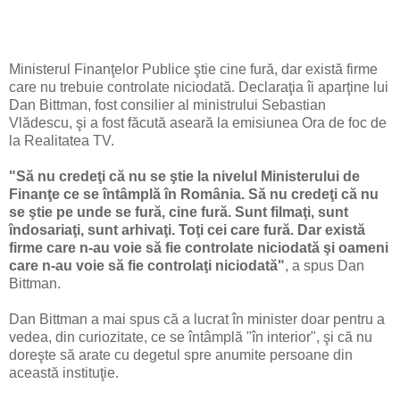
Ministerul Finanţelor Publice ştie cine fură, dar există firme
care nu trebuie controlate niciodată. Declaraţia îi aparţine lui
Dan Bittman, fost consilier al ministrului Sebastian
Vlădescu, şi a fost făcută aseară la emisiunea Ora de foc de
la Realitatea TV.
"Să nu credeţi că nu se ştie la nivelul Ministerului de
Finanţe ce se întâmplă în România. Să nu credeţi că nu
se ştie pe unde se fură, cine fură. Sunt filmaţi, sunt
îndosariaţi, sunt arhivaţi. Toţi cei care fură. Dar există
firme care n-au voie să fie controlate niciodată şi oameni
care n-au voie să fie controlaţi niciodată"
, a spus Dan
Bittman.
Dan Bittman a mai spus că a lucrat în minister doar pentru a
vedea, din curiozitate, ce se întâmplă "în interior", şi că nu
doreşte să arate cu degetul spre anumite persoane din
această instituţie.