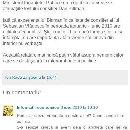
Ministerul Finanţelor Publice nu a dorit să comenteze
afirmaţiile fostului consilier Dan Bittman.
Iată că experienţa lui Bittman în calitate de consilier al lui
Sebastian Vlădescu în perioada ianuarie - iunie 2010 are
utilitatea ei publică. Ştiţi cum e: chiar dacă lumea ştie ce se
întâmplă, nu are importanţă atâta vreme cât cineva din
interior nu vorbeşte.
Această relatare mai ridică puţin vălul asupra nemerniciilor
care se desfăşoară în interiorul puterii politice.
Ion Radu Zilişteanu
la
16:44
Un comentariu:
Informatii-economice
3 iulie 2010 la 10:10
Radu, ai crezut vreodata ca este altfel? Cunoscandu-te m-
as mira!
S-a sesizat cineva si avem deja o ancheta care se va