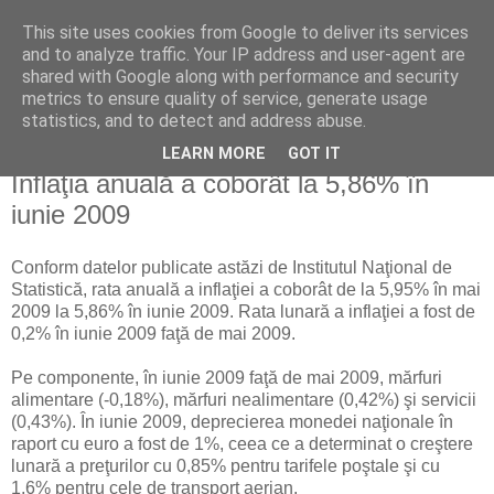
This site uses cookies from Google to deliver its services
Reflecţii economice
and to analyze traffic. Your IP address and user-agent are
shared with Google along with performance and security
metrics to ensure quality of service, generate usage
blog de reflecţii, informaţii şi opinii economice
statistics, and to detect and address abuse.
LEARN MORE
GOT IT
vineri, 10 iulie 2009
Inflaţia anuală a coborât la 5,86% în
iunie 2009
Conform datelor publicate astăzi de Institutul Naţional de
Statistică, rata anuală a inflaţiei a coborât de la 5,95% în mai
2009 la 5,86% în iunie 2009. Rata lunară a inflaţiei a fost de
0,2% în iunie 2009 faţă de mai 2009.
Pe componente, în iunie 2009 faţă de mai 2009, mărfuri
alimentare (-0,18%), mărfuri nealimentare (0,42%) şi servicii
(0,43%). În iunie 2009, deprecierea monedei naţionale în
raport cu euro a fost de 1%, ceea ce a determinat o creştere
lunară a preţurilor cu 0,85% pentru tarifele poştale şi cu
1,6% pentru cele de transport aerian.