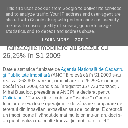
This site uses cookies from Google to deliver its services
Reflecţii economice
and to analyze traffic. Your IP address and user-agent are
shared with Google along with performance and security
metrics to ensure quality of service, generate usage
blog de reflecţii, informaţii şi opinii economice
statistics, and to detect and address abuse.
LEARN MORE
GOT IT
vineri, 31 iulie 2009
Tranzacţiile imobiliare au scăzut cu
26,25% în S1 2009
Datele statistice furnizate de
Agenţia Naţională de Cadastru
şi Publicitate Imobiliară
(ANCPI) relevă că în S1 2009 s-au
realizat 263.803 tranzacţii imobiliare, cu 26,25% mai puţin
decât în S1 2008, când s-au înregistrat 357.723 tranzacţii.
Mihai Busuioc, preşedintele ANCPI, a declarat pentru
Cotidianul
: "Tranzacţiile imobiliare înscrise în Cartea
funciară relevă toate operaţiunile de vânzare-cumpărare de
terenuri din intravilan, extravilan sau de locuinţe. E drept că
un imobil poate fi vândut de mai multe ori într-un an, deci s-
au putut realiza mai multe tranzacţii imobiliare cu el."