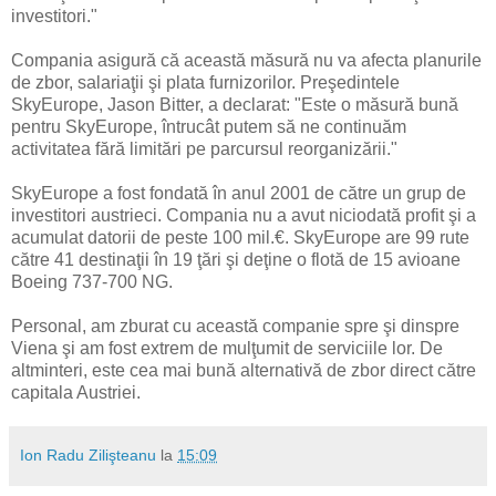
investitori."
Compania asigură că această măsură nu va afecta planurile
de zbor, salariaţii şi plata furnizorilor. Preşedintele
SkyEurope, Jason Bitter, a declarat: "Este o măsură bună
pentru SkyEurope, întrucât putem să ne continuăm
activitatea fără limitări pe parcursul reorganizării."
SkyEurope a fost fondată în anul 2001 de către un grup de
investitori austrieci. Compania nu a avut niciodată profit şi a
acumulat datorii de peste 100 mil.€. SkyEurope are 99 rute
către 41 destinaţii în 19 ţări şi deţine o flotă de 15 avioane
Boeing 737-700 NG.
Personal, am zburat cu această companie spre şi dinspre
Viena şi am fost extrem de mulţumit de serviciile lor. De
altminteri, este cea mai bună alternativă de zbor direct către
capitala Austriei.
Ion Radu Zilişteanu
la
15:09