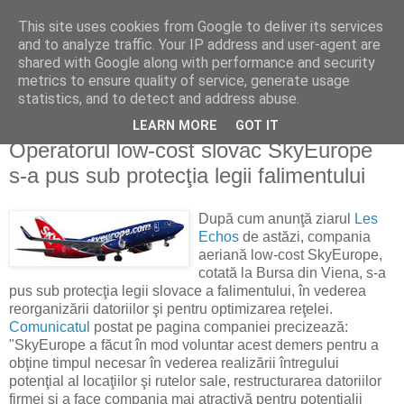
This site uses cookies from Google to deliver its services
Reflecţii economice
and to analyze traffic. Your IP address and user-agent are
shared with Google along with performance and security
metrics to ensure quality of service, generate usage
blog de reflecţii, informaţii şi opinii economice
statistics, and to detect and address abuse.
LEARN MORE
GOT IT
luni, 22 iunie 2009
Operatorul low-cost slovac SkyEurope
s-a pus sub protecţia legii falimentului
După cum anunţă ziarul
Les
Echos
de astăzi, compania
aeriană low-cost SkyEurope,
cotată la Bursa din Viena, s-a
pus sub protecţia legii slovace a falimentului, în vederea
reorganizării datoriilor şi pentru optimizarea reţelei.
Comunicatul
postat pe pagina companiei precizează:
"SkyEurope a făcut în mod voluntar acest demers pentru a
obţine timpul necesar în vederea realizării întregului
potenţial al locaţiilor şi rutelor sale, restructurarea datoriilor
firmei şi a face compania mai atractivă pentru potenţialii