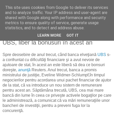
This site uses cookies from Google to deliver its services
Reflecţii economice
and to analyze traffic. Your IP address and user-agent are
shared with Google along with performance and security
metrics to ensure quality of service, generate usage
blog de reflecţii, informaţii şi opinii economice
statistics, and to detect and address abuse.
LEARN MORE
GOT IT
duminică, 24 mai 2009
UBS, liber la bonusuri în acest an
Spre deosebire de anul trecut, când banca elveţiană
UBS
s-
a confruntat cu dificultăţi financiare şi a avut nevoie de
ajutoare de stat, în acest an este liberă să dea ce bonsuri
doreşte,
anunţă
Reuters. Anul trecut, banca a promis
ministrului de justiţie, Eveline Widmer-Schlumpf,în timpul
negocierilor pentru acordarea unui pachet financiar de ajutor
de la stat, că va introduce un nou sistem de remunerare
pentru acest an. Săptămâna trecută, UBS, cea mai mare
bancă din lume în ceea ce priveşte activele bogaţilor pe care
le administrează, a comunicat că va mări remuneraţiile unor
bancheri de investiţii, pentru a preveni fuga lor la
concurenţă.