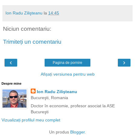
Ion Radu Zilişteanu
la
14:45
Niciun comentariu:
Trimiteți un comentariu
‹
›
Pagina de pornire
Afișați versiunea pentru web
Despre mine
Ion Radu Zilişteanu
Bucureşti, Romania
Doctor în economie, profesor asociat la ASE
Bucureşti
Vizualizați profilul meu complet
Un produs
Blogger
.