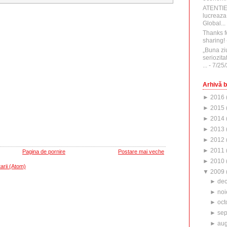
ATENTI
lucreaza
Global...
Thanks f
sharing!
„Buna zi
seriozita
...
- 7/25
Arhivă b
►
2016
►
2015
►
2014
►
2013
►
2012
►
2011
Pagina de pornire
Postare mai veche
►
2010
arii (Atom)
▼
2009
►
de
►
noi
►
oct
►
sep
►
aug