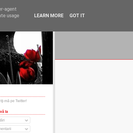
er-agent
rate usage
LEARN MORE
GOT IT
financiare.ro
contact
vă la
ări
entarii