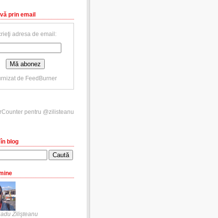
vă prin email
rieţi adresa de email:
rnizat de
FeedBurner
în blog
mine
adu Zilişteanu