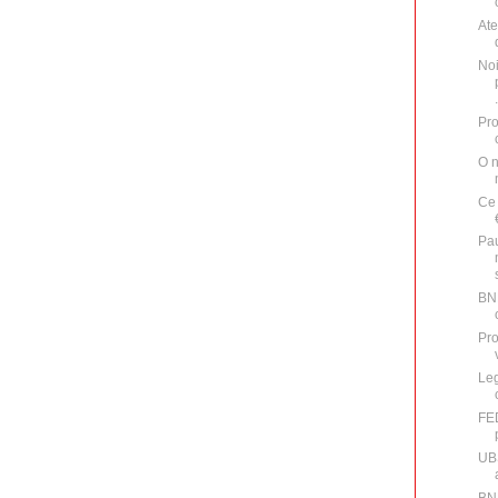
Ate
Noi
.
Pro
O n
Ce 
Pa
BNR
Pro
Leg
FE
UBS