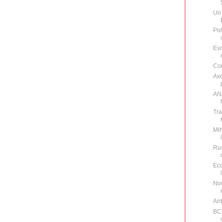
Un 
Pol
Evo
Con
Axe
ANA
Tra
Mih
Rus
Eco
Nou
Ari
BCR