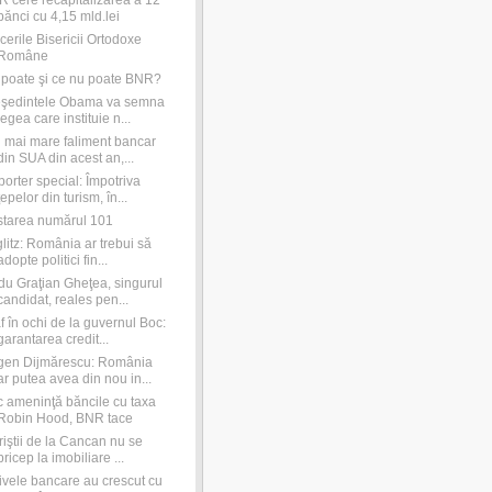
 cere recapitalizarea a 12
bănci cu 4,15 mld.lei
cerile Bisericii Ortodoxe
Române
poate şi ce nu poate BNR?
eşedintele Obama va semna
legea care instituie n...
 mai mare faliment bancar
din SUA din acest an,...
orter special: Împotriva
ţepelor din turism, în...
tarea numărul 101
glitz: România ar trebui să
adopte politici fin...
u Graţian Gheţea, singurul
candidat, reales pen...
f în ochi de la guvernul Boc:
garantarea credit...
gen Dijmărescu: România
ar putea avea din nou in...
 ameninţă băncile cu taxa
Robin Hood, BNR tace
riştii de la Cancan nu se
pricep la imobiliare ...
ivele bancare au crescut cu