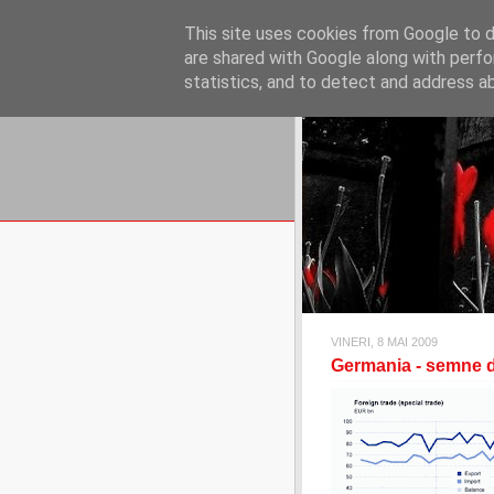
REFLECŢII EC
This site uses cookies from Google to de
blog de reflecţii, informaţii şi 
are shared with Google along with perfo
statistics, and to detect and address a
VINERI, 8 MAI 2009
Germania - semne 