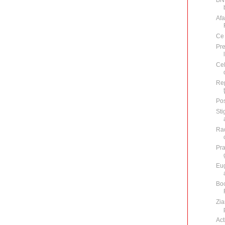
BNR
Afa
Ce 
Pr
Cel
Rep
Pos
Sti
Rad
Pra
Eu
Boc
Zia
Act