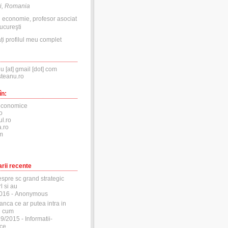
i, Romania
n economie, profesor asociat
ucureşti
ți profilul meu complet
nu [at] gmail [dot] com
steanu.ro
în:
economice
o
ul.ro
.ro
m
rii recente
espre sc grand strategic
l si au
2016
- Anonymous
anca ce ar putea intra in
si cum
29/2015
- Informatii-
ce