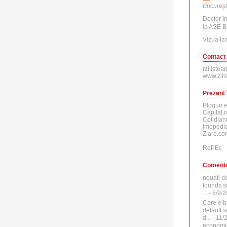
Bucureşt
Doctor î
la ASE B
Vizualiza
Contact
rzilistea
www.zili
Prezent 
Bloguri 
Capital.r
Cotidian
Imopedia
Ziare.co
RePEc
Comenta
nouati d
founds sr
...
- 6/9/
Care e b
default 
d...
- 11/
economi