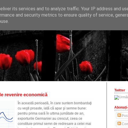
ONOMICE
liver its services and to analyze traffic. Your IP address and us
opinii economice
rmance and security metrics to ensure quality of service, gene
buse.
zilisteanu.ro
Twitter
de revenire economică
În această perioadă, în care suntem bombardaţi
Abonați-
cu veşti proaste, iată că apar şi semne bune:
pentru prima oară în ultima jumătate de an,
Post
exporturile Germaniei au crescut, ceea ce
constituie primul semn de redresare a celei mai
Com