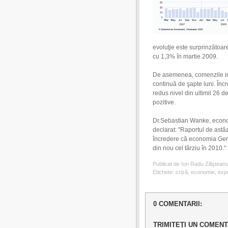
evoluţie este surprinzătoar
cu 1,3% în martie 2009.
De asemenea, comenzile ind
continuă de şapte luni. În
redus nivel din ultimii 26 d
pozitive.
Dr.Sebastian Wanke, econo
declarat: "Raportul de astă
încredere că economia Germa
din nou cel târziu în 2010."
Publicat de Ion Radu Ziliştean
Etichete:
criză
,
economie
,
expo
0 COMENTARII:
TRIMITEȚI UN COMENT