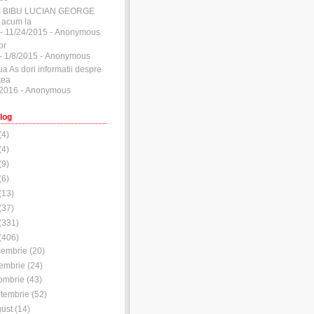
E BIBU LUCIAN GEORGE
 acum la
- 11/24/2015
- Anonymous
or
- 1/8/2015
- Anonymous
ua As dori informatii despre
tea
/2016
- Anonymous
log
(
4
)
(
4
)
(
9
)
(
6
)
(
13
)
(
37
)
(
331
)
(
406
)
cembrie
(
20
)
embrie
(
24
)
ombrie
(
43
)
tembrie
(
52
)
ust
(
14
)