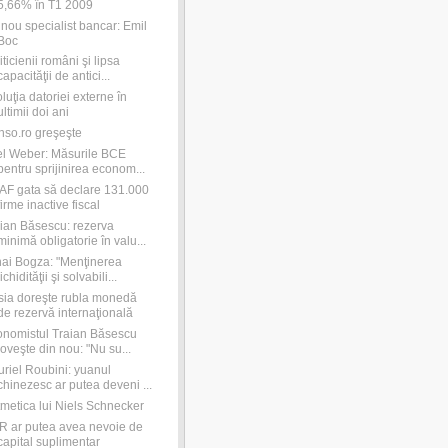
5,66% în T1 2009
nou specialist bancar: Emil
Boc
iticienii români şi lipsa
capacităţii de antici...
luţia datoriei externe în
ultimii doi ani
so.ro greşeşte
l Weber: Măsurile BCE
pentru sprijinirea econom...
F gata să declare 131.000
firme inactive fiscal
ian Băsescu: rezerva
minimă obligatorie în valu...
ai Bogza: "Menţinerea
lichidităţii şi solvabili...
ia doreşte rubla monedă
de rezervă internaţională
nomistul Traian Băsescu
loveşte din nou: "Nu su...
riel Roubini: yuanul
chinezesc ar putea deveni ...
tmetica lui Niels Schnecker
 ar putea avea nevoie de
capital suplimentar