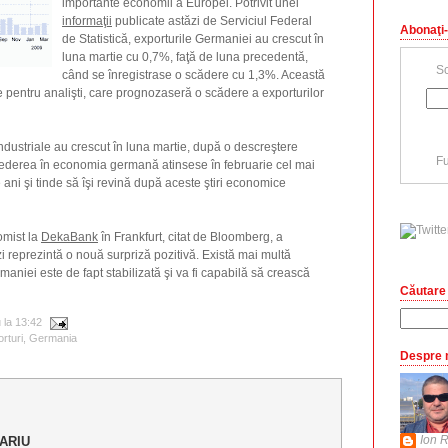
importante economii a Europei. Potrivit unei
informaţii
publicate astăzi de Serviciul Federal
Abonaţi-
de Statistică, exporturile Germaniei au crescut în
luna martie cu 0,7%, faţă de luna precedentă,
Sc
când se înregistrase o scădere cu 1,3%. Această
e pentru analişti, care prognozaseră o scădere a exporturilor
ustriale au crescut în luna martie, după o descreştere
Fu
crederea în economia germană atinsese în februarie cel mai
e ani şi tinde să îşi revină după aceste ştiri economice
mist la
DekaBank
în Frankfurt, citat de Bloomberg, a
zi reprezintă o nouă surpriză pozitivă. Există mai multă
niei este de fapt stabilizată şi va fi capabilă să crească
Căutare 
u
la
13:42
rturi
,
Germania
Despre 
Ion R
ARIU