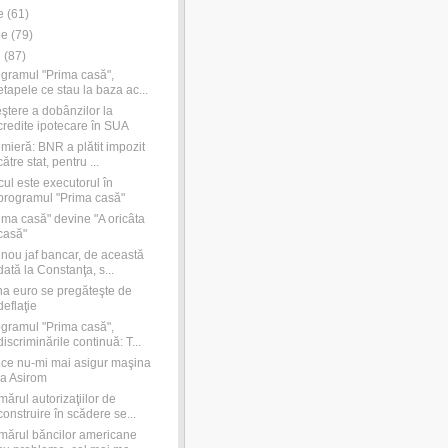
e
(
61
)
ie
(
79
)
i
(
87
)
gramul "Prima casă",
etapele ce stau la baza ac...
ştere a dobânzilor la
credite ipotecare în SUA
mieră: BNR a plătit impozit
către stat, pentru ...
cul este executorul în
programul "Prima casă"
ima casă" devine "A oricâta
casă"
nou jaf bancar, de această
dată la Constanţa, s...
a euro se pregăteşte de
deflaţie
gramul "Prima casă",
discriminările continuă: T...
ce nu-mi mai asigur maşina
la Asirom
ărul autorizaţiilor de
construire în scădere se...
ărul băncilor americane