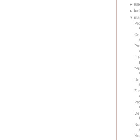
►
iuli
►
iun
▼
ma
Pro
Cre
Pre
Fis
"Pr
Un 
Zon
Pro
De 
Num
Num