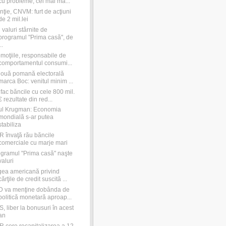
cu probleme, cel mai ma...
nţie, CNVM: furt de acţiuni
de 2 mil.lei
 valuri stârnite de
programul "Prima casă", de
..
moţiile, responsabile de
comportamentul consumi...
ouă pomană electorală
marca Boc: venitul minim ...
fac băncile cu cele 800 mil.
€ rezultate din red...
ul Krugman: Economia
mondială s-ar putea
stabiliza
 învaţă rău băncile
comerciale cu marje mari
gramul "Prima casă" naşte
valuri
ea americană privind
cărţile de credit suscită ...
D va menţine dobânda de
politică monetară aproap...
, liber la bonusuri în acest
an