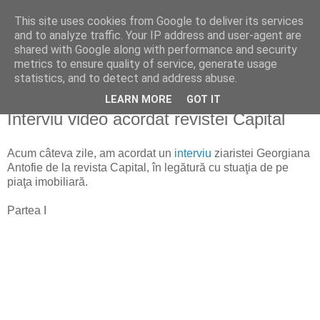
This site uses cookies from Google to deliver its services
Reflecţii economice
and to analyze traffic. Your IP address and user-agent are
shared with Google along with performance and security
metrics to ensure quality of service, generate usage
blog de reflecţii, informaţii şi opinii economice
statistics, and to detect and address abuse.
LEARN MORE
GOT IT
joi, 25 iunie 2009
Interviu video acordat revistei Capital
Acum câteva zile, am acordat un
interviu
ziaristei Georgiana
Antofie de la revista Capital, în legătură cu stuaţia de pe
piaţa imobiliară.
Partea I