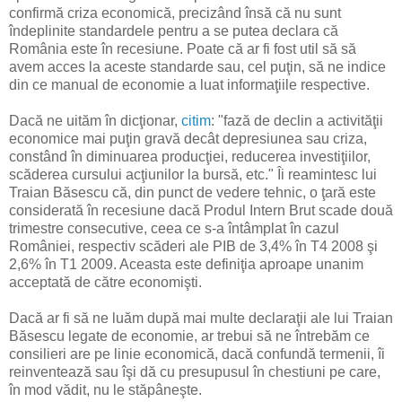
confirmă criza economică, precizând însă că nu sunt
îndeplinite standardele pentru a se putea declara că
România este în recesiune. Poate că ar fi fost util să să
avem acces la aceste standarde sau, cel puţin, să ne indice
din ce manual de economie a luat informaţiile respective.
Dacă ne uităm în dicţionar,
citim
: "fază de declin a activităţii
economice mai puţin gravă decât depresiunea sau criza,
constând în diminuarea producţiei, reducerea investiţiilor,
scăderea cursului acţiunilor la bursă, etc." Îi reamintesc lui
Traian Băsescu că, din punct de vedere tehnic, o ţară este
considerată în recesiune dacă Produl Intern Brut scade două
trimestre consecutive, ceea ce s-a întâmplat în cazul
României, respectiv scăderi ale PIB de 3,4% în T4 2008 şi
2,6% în T1 2009. Aceasta este definiţia aproape unanim
acceptată de către economişti.
Dacă ar fi să ne luăm după mai multe declaraţii ale lui Traian
Băsescu legate de economie, ar trebui să ne întrebăm ce
consilieri are pe linie economică, dacă confundă termenii, îi
reinventează sau îşi dă cu presupusul în chestiuni pe care,
în mod vădit, nu le stăpâneşte.