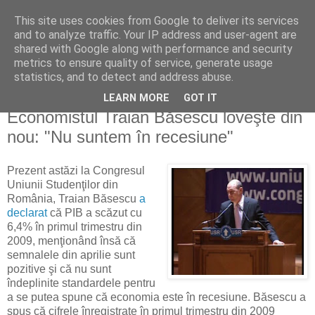
This site uses cookies from Google to deliver its services
Reflecţii economice
and to analyze traffic. Your IP address and user-agent are
shared with Google along with performance and security
metrics to ensure quality of service, generate usage
blog de reflecţii, informaţii şi opinii economice
statistics, and to detect and address abuse.
LEARN MORE
GOT IT
sâmbătă, 16 mai 2009
Economistul Traian Băsescu loveşte din
nou: "Nu suntem în recesiune"
Prezent astăzi la Congresul
Uniunii Studenţilor din
România, Traian Băsescu
a
declarat
că PIB a scăzut cu
6,4% în primul trimestru din
2009, menţionând însă că
semnalele din aprilie sunt
pozitive şi că nu sunt
îndeplinite standardele pentru
a se putea spune că economia este în recesiune. Băsescu a
spus că cifrele înregistrate în primul trimestru din 2009