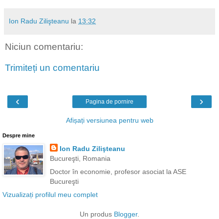
Ion Radu Zilişteanu
la
13:32
Niciun comentariu:
Trimiteți un comentariu
‹
›
Pagina de pornire
Afișați versiunea pentru web
Despre mine
Ion Radu Zilişteanu
Bucureşti, Romania
Doctor în economie, profesor asociat la ASE
Bucureşti
Vizualizați profilul meu complet
Un produs
Blogger
.