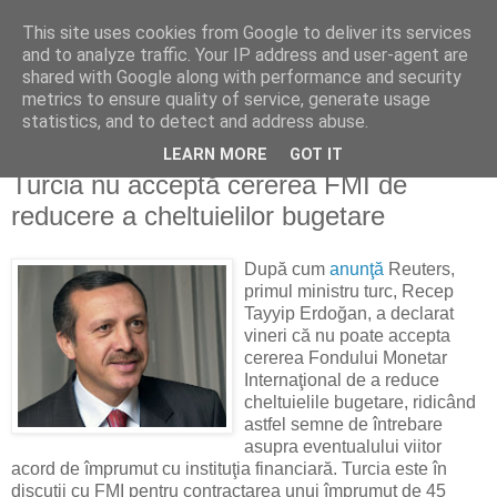
This site uses cookies from Google to deliver its services
Reflecţii economice
and to analyze traffic. Your IP address and user-agent are
shared with Google along with performance and security
metrics to ensure quality of service, generate usage
blog de reflecţii, informaţii şi opinii economice
statistics, and to detect and address abuse.
LEARN MORE
GOT IT
duminică, 10 mai 2009
Turcia nu acceptă cererea FMI de
reducere a cheltuielilor bugetare
După cum
anunţă
Reuters,
primul ministru turc, Recep
Tayyip Erdoğan, a declarat
vineri că nu poate accepta
cererea Fondului Monetar
Internaţional de a reduce
cheltuielile bugetare, ridicând
astfel semne de întrebare
asupra eventualului viitor
acord de împrumut cu instituţia financiară. Turcia este în
discuţii cu FMI pentru contractarea unui împrumut de 45