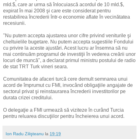
mld.$, care ar urma să înlocuiască acordul de 10 mld.$,
expirat în mai 2008 şi care este considerat pentru
restabilirea încrederii într-o economie aflate în vecinătatea
recesiunii.
"Nu putem accepta ajustarea unor cifre privind veniturile şi
cheltuielile bugetare. Nu putem accepta sugestiile Fondului
cu privire la aceste ajustări. Acest lucru ar însemna să nu
mai continuăm programul de investiţii în vederea creării unor
locuri de muncă", a declarat primul ministru postului de radio
de stat TRT Turk vineri seara.
Comunitatea de afaceri turcă cere demult semnarea unui
acord de împrumut cu FMI, invocând obligaţiile angajate de
sectorul privat şi reinstaurarea încrederii investitorilor pe
durata crizei creditului.
O delegaţie a FMI urmează să viziteze în curând Turcia
pentru reluarea discuţiilor pentru încheierea unui acord.
Ion Radu Zilişteanu
la
19:19