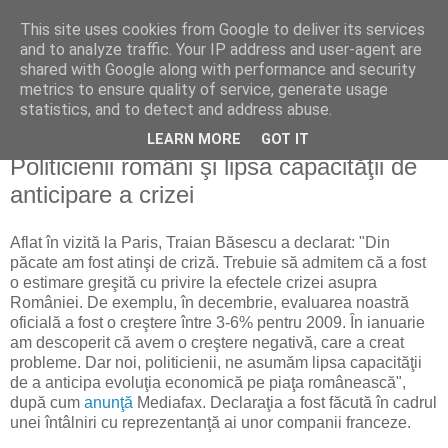
This site uses cookies from Google to deliver its services
Reflecţii economice
and to analyze traffic. Your IP address and user-agent are
shared with Google along with performance and security
metrics to ensure quality of service, generate usage
blog de reflecţii, informaţii şi opinii economice
statistics, and to detect and address abuse.
LEARN MORE
GOT IT
marți, 19 mai 2009
Politicienii români şi lipsa capacităţii de
anticipare a crizei
Aflat în vizită la Paris, Traian Băsescu a declarat: "Din
păcate am fost atinşi de criză. Trebuie să admitem că a fost
o estimare greşită cu privire la efectele crizei asupra
României. De exemplu, în decembrie, evaluarea noastră
oficială a fost o creştere între 3-6% pentru 2009. În ianuarie
am descoperit că avem o creştere negativă, care a creat
probleme. Dar noi, politicienii, ne asumăm lipsa capacităţii
de a anticipa evoluţia economică pe piaţa românească",
după cum
anunţă
Mediafax. Declaraţia a fost făcută în cadrul
unei întâlniri cu reprezentanţă ai unor companii franceze.