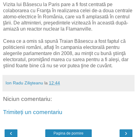
Vizita lui Băsescu la Paris pare a fi fost centrată pe
colaborarea cu Franţa în realizarea celei de-a doua centrale
atomo-electrice în România, care va fi amplasată în centrul
ţării. De altminteri, preşedintele vizitează în această după-
amiază un reactor nuclear la Flamanville.
Ceea ce a omis să spună Traian Băsescu a fost faptul că
politicienii români, aflaţi în campania electorală pentru
alegerile parlamentare din 2008, au minţit cu bună ştiinţă
electoratul, promiţând marea cu sarea pentru a fi aleşi, dar
ştiind foarte bine că nu se vor putea ţine de cuvânt.
Ion Radu Zilişteanu
la
12:44
Niciun comentariu:
Trimiteți un comentariu
‹
›
Pagina de pornire