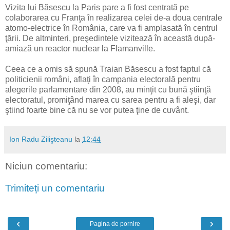
Vizita lui Băsescu la Paris pare a fi fost centrată pe
colaborarea cu Franţa în realizarea celei de-a doua centrale
atomo-electrice în România, care va fi amplasată în centrul
ţării. De altminteri, preşedintele vizitează în această după-
amiază un reactor nuclear la Flamanville.
Ceea ce a omis să spună Traian Băsescu a fost faptul că
politicienii români, aflaţi în campania electorală pentru
alegerile parlamentare din 2008, au minţit cu bună ştiinţă
electoratul, promiţând marea cu sarea pentru a fi aleşi, dar
ştiind foarte bine că nu se vor putea ţine de cuvânt.
Ion Radu Zilişteanu
la
12:44
Niciun comentariu:
Trimiteți un comentariu
‹
›
Pagina de pornire