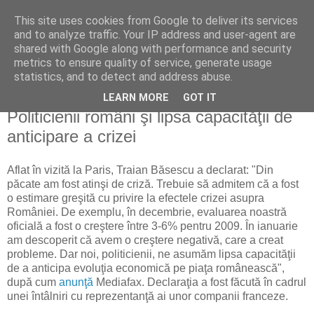
This site uses cookies from Google to deliver its services
Reflecţii economice
and to analyze traffic. Your IP address and user-agent are
shared with Google along with performance and security
metrics to ensure quality of service, generate usage
blog de reflecţii, informaţii şi opinii economice
statistics, and to detect and address abuse.
LEARN MORE
GOT IT
marți, 19 mai 2009
Politicienii români şi lipsa capacităţii de
anticipare a crizei
Aflat în vizită la Paris, Traian Băsescu a declarat: "Din
păcate am fost atinşi de criză. Trebuie să admitem că a fost
o estimare greşită cu privire la efectele crizei asupra
României. De exemplu, în decembrie, evaluarea noastră
oficială a fost o creştere între 3-6% pentru 2009. În ianuarie
am descoperit că avem o creştere negativă, care a creat
probleme. Dar noi, politicienii, ne asumăm lipsa capacităţii
de a anticipa evoluţia economică pe piaţa românească",
după cum
anunţă
Mediafax. Declaraţia a fost făcută în cadrul
unei întâlniri cu reprezentanţă ai unor companii franceze.